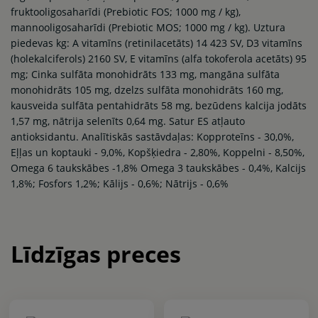
fruktooligosaharīdi (Prebiotic FOS; 1000 mg / kg),
mannooligosaharīdi (Prebiotic MOS; 1000 mg / kg). Uztura
piedevas kg: A vitamīns (retinilacetāts) 14 423 SV, D3 vitamīns
(holekalciferols) 2160 SV, E vitamīns (alfa tokoferola acetāts) 95
mg; Cinka sulfāta monohidrāts 133 mg, mangāna sulfāta
monohidrāts 105 mg, dzelzs sulfāta monohidrāts 160 mg,
kausveida sulfāta pentahidrāts 58 mg, bezūdens kalcija jodāts
1,57 mg, nātrija selenīts 0,64 mg. Satur ES atļauto
antioksidantu. Analītiskās sastāvdaļas: Kopproteīns - 30,0%,
Eļļas un koptauki - 9,0%, Kopšķiedra - 2,80%, Koppelni - 8,50%,
Omega 6 taukskābes -1,8% Omega 3 taukskābes - 0,4%, Kalcijs
1,8%; Fosfors 1,2%; Kālijs - 0,6%; Nātrijs - 0,6%
Līdzīgas preces