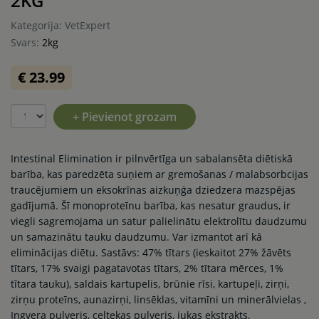
2KG
Kategorija: VetExpert
Svars:
2kg
€ 23.99
+ Pievienot grozam
Intestinal Elimination ir pilnvērtīga un sabalansēta diētiskā
barība, kas paredzēta suņiem ar gremošanas / malabsorbcijas
traucējumiem un eksokrīnas aizkuņģa dziedzera mazspējas
gadījumā. Šī monoproteīnu barība, kas nesatur graudus, ir
viegli sagremojama un satur palielinātu elektrolītu daudzumu
un samazinātu tauku daudzumu. Var izmantot arī kā
eliminācijas diētu. Sastāvs: 47% tītars (ieskaitot 27% žāvēts
tītars, 17% svaigi pagatavotas tītars, 2% tītara mērces, 1%
tītara tauku), saldais kartupelis, brūnie rīsi, kartupeļi, zirņi,
zirņu proteīns, aunazirņi, linsēklas, vitamīni un minerālvielas ,
Ingvera pulveris, ceļtekas pulveris, jukas ekstrakts,