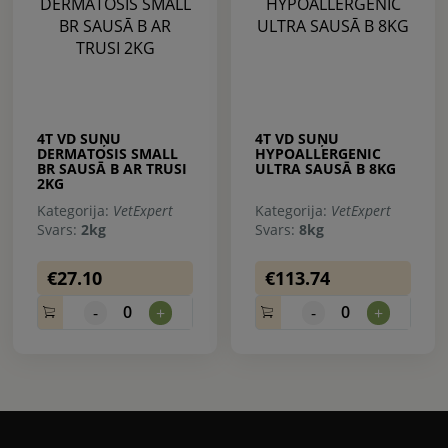
4T VD SUŅU
4T VD SUŅU
DERMATOSIS SMALL
HYPOALLERGENIC
BR SAUSĀ B AR TRUSI
ULTRA SAUSĀ B 8KG
2KG
Kategorija:
VetExpert
Kategorija:
VetExpert
Svars:
2kg
Svars:
8kg
€27.10
€113.74
0
0
-
+
-
+