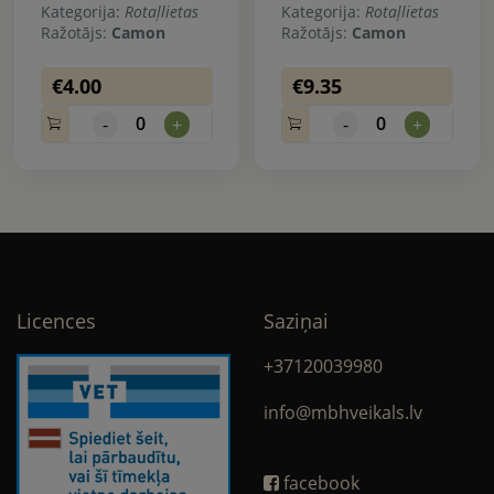
Kategorija:
Rotaļlietas
Kategorija:
Rotaļlietas
Ražotājs:
Camon
Ražotājs:
Camon
€4.00
€9.35
0
0
-
+
-
+
Licences
Saziņai
+37120039980
info@mbhveikals.lv
facebook