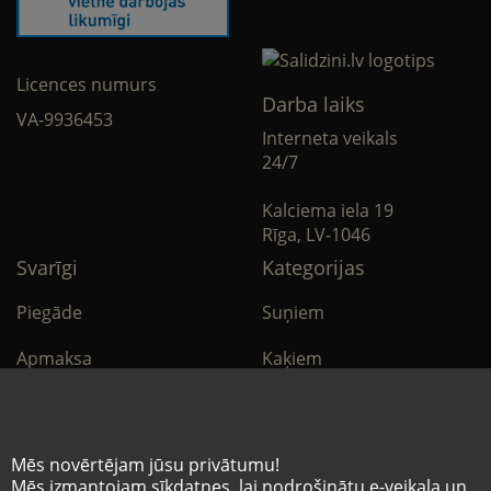
Licences numurs
Darba laiks
VA-9936453
Interneta veikals
24/7
Kalciema iela 19
Rīga, LV-1046
Svarīgi
Kategorijas
Piegāde
Suņiem
Apmaksa
Kaķiem
Noteikumi
Citi
Privātuma politika
E-Aptieka
Mēs novērtējam jūsu privātumu!
Mēs izmantojam sīkdatnes, lai nodrošinātu e-veikala un