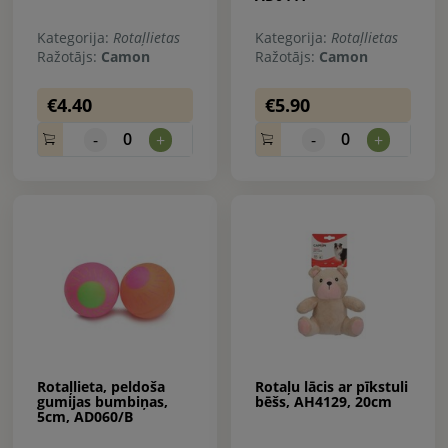
Kategorija:
Rotaļlietas
Kategorija:
Rotaļlietas
Ražotājs:
Camon
Ražotājs:
Camon
€4.40
€5.90
0
0
-
+
-
+
Rotaļlieta, peldoša
Rotaļu lācis ar pīkstuli
gumijas bumbiņas,
bēšs, AH4129, 20cm
5cm, AD060/B