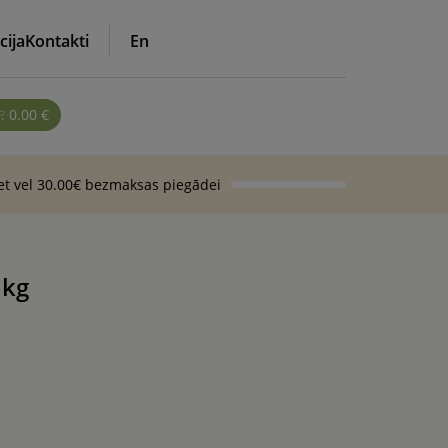
cija
Kontakti
En
0.00
€
iet vel 30.00€ bezmaksas piegādei
 kg