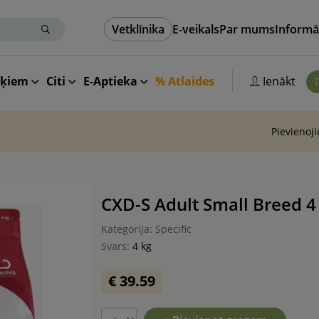
Vetklīnika
E-veikals
Par mums
Informā
aķiem
Citi
E-Aptieka
% Atlaides
Ienākt
Pievienoj
CXD-S Adult Small Breed 4
Kategorija: Specific
Svars:
4 kg
€ 39.59