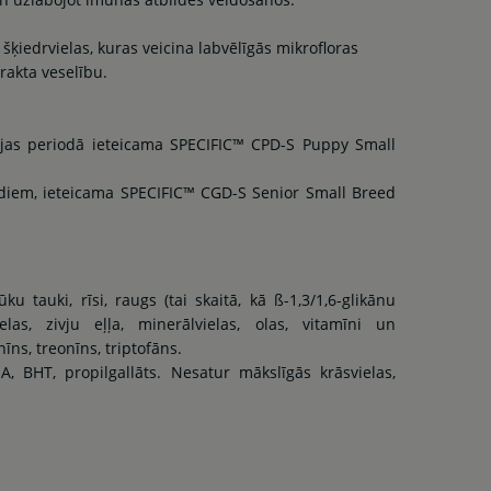
šķiedrvielas, kuras veicina labvēlīgās mikrofloras
rakta veselību.
jas periodā ieteicama SPECIFIC™ CPD-S Puppy Small
adiem, ieteicama SPECIFIC™ CGD-S Senior Small Breed
ūku tauki, rīsi, raugs (tai skaitā, kā ß-1,3/1,6-glikānu
elas, zivju eļļa, minerālvielas, olas, vitamīni un
īns, treonīns, triptofāns.
A, BHT, propilgallāts. Nesatur mākslīgās krāsvielas,