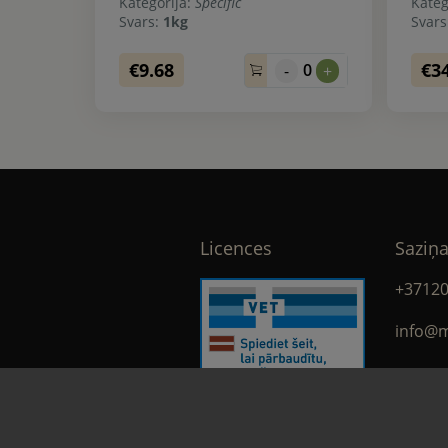
Kategorija:
Specific
Kateg
Svars:
1kg
Svar
€9.68
€3
0
-
+
Licences
Saziņa
+3712
info@m
face