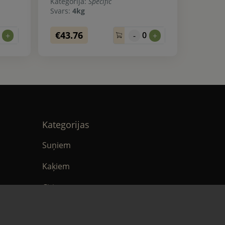
Kategorija:
Specific
Svars:
4kg
€43.76
0
0
+
-
+
Kategorijas
Suņiem
Kaķiem
Citi
tika
E-Aptieka