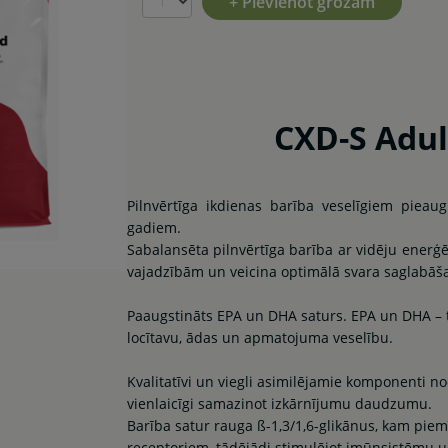
+ Pievienot grozam
CXD-S Adul
Pilnvērtīga ikdienas barība veselīgiem piea
gadiem.
Sabalansēta pilnvērtīga barība ar vidēju enerģē
vajadzībām un veicina optimālā svara saglabāš
Paaugstināts EPA un DHA saturs. EPA un DHA – t
locītavu, ādas un apmatojuma veselību.
Kvalitatīvi un viegli asimilējamie komponenti 
vienlaicīgi samazinot izkārnījumu daudzumu.
Barība satur rauga ß-1,3/1,6-glikānus, kam piemī
receptoriem, tādējādi stimulējot imūnsistēmu u