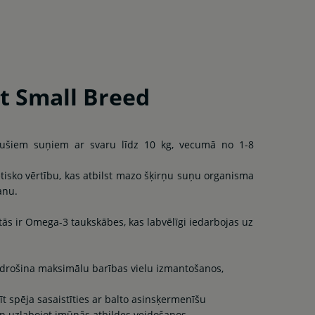
t Small Breed
ugušiem suņiem ar svaru līdz 10 kg, vecumā no 1-8
tisko vērtību, kas atbilst mazo šķirņu suņu organisma
anu.
ās ir Omega-3 taukskābes, kas labvēlīgi iedarbojas uz
nodrošina maksimālu barības vielu izmantošanos,
t spēja sasaistīties ar balto asinsķermenīšu
n uzlabojot imūnās atbildes veidošanos.