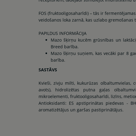
FOS (fruktooligosaharīdi) – tās ir fermentējamas 
veidošanos loka zarnā, kas uzlabo gremošanas t
PAPILDUS INFORMĀCIJA
Mazo šķirņu kucēm grūsnības un laktāci
Breed barība.
Mazo šķirņu suņiem, kas vecāki par 8 g
barība.
SASTĀVS
Kvieši, zivju milti, kukurūzas olbaltumvielas, c
avots), hidrolizētas putna gaļas olbaltumvi
mikroelementi, fruktooligosaharīdi, lizīns, metion
Antioksidanti: ES apstiprinātas piedevas - BH
aromatizētājus un garšas pastiprinātājus.