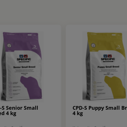
-S Senior Small
CPD-S Puppy Small B
ed 4 kg
4 kg