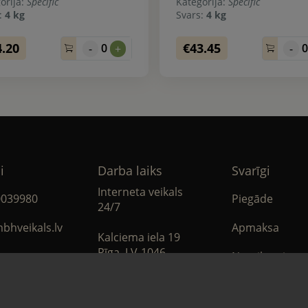
orija:
Specific
Kategorija:
Specific
s:
4 kg
Svars:
4 kg
4.20
€43.45
0
-
+
-
i
Darba laiks
Svarīgi
Interneta veikals
0039980
Piegāde
24/7
bhveikals.lv
Apmaksa
Kalciema iela 19
Rīga, LV-1046
Noteikumi
book
Privātuma poli