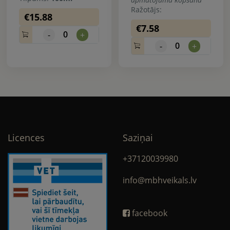
Ražotājs:
€15.88
€7.58
0
-
+
0
-
+
Licences
Saziņai
+37120039980
info@mbhveikals.lv
facebook