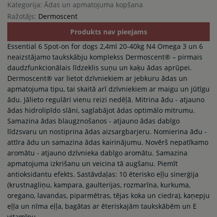
Kategorija: Ādas un apmatojuma kopšana
Ražotājs:
Dermoscent
Produkts nav pieejams
Essential 6 Spot-on for dogs 2,4ml 20-40kg N4 Omega 3 un 6
neaizstājamo taukskābju komplekss Dermoscent® – pirmais
daudzfunkcionālais līdzeklis suņu un kaķu ādas aprūpei.
Dermoscent® var lietot dzīvniekiem ar jebkuru ādas un
apmatojuma tipu, tai skaitā arī dzīvniekiem ar maigu un jūtīgu
ādu. Jālieto regulāri vienu reizi nedēļā. Mitrina ādu - atjauno
ādas hidrolipīdo slāni, saglabājot ādas optimālo mitrumu.
Samazina ādas blaugznošanos - atjauno ādas dabīgo
līdzsvaru un nostiprina ādas aizsargbarjeru. Nomierina ādu -
attīra ādu un samazina ādas kairinājumu. Novērš nepatīkamo
aromātu - atjauno dzīvnieka dabīgo aromātu. Samazina
apmatojuma izkrišanu un veicina tā augšanu. Piemīt
antioksidantu efekts. Sastāvdaļas: 10 ēterisko eļļu sinerģija
(krustnagliņu, kampara, gaulterijas, rozmarīna, kurkuma,
oregano, lavandas, piparmētras, tējas koka un ciedra), kaņepju
eļļa un nīma eļļa, bagātas ar ēteriskajām taukskābēm un E
vitamīnu.