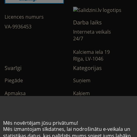
Licences numurs
Darba laiks
VA-9936453
Interneta veikals
24/7
Kalciema iela 19
Rīga, LV-1046
Svarīgi
Kategorijas
Piegāde
Suņiem
Apmaksa
Kaķiem
Noteikumi
Citi
Privātuma politika
E-Aptieka
Mēs novērtējam jūsu privātumu!
Mēs izmantojam sīkdatnes, lai nodrošinātu e-veikala un
Sīkdatņu noteikumi
statistikas datus, kas palīdzēs mums sniegt jums labāko