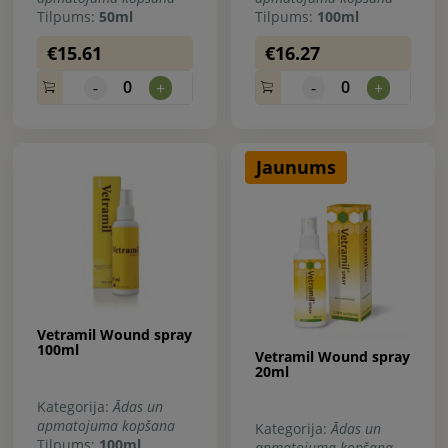
Tilpums:
50ml
Tilpums:
100ml
€15.61
€16.27
0
0
-
+
-
+
Jaunums
Vetramil Wound spray
100ml
Vetramil Wound spray
20ml
Kategorija:
Ādas un
apmatojuma kopšana
Kategorija:
Ādas un
Tilpums:
100ml
apmatojuma kopšana