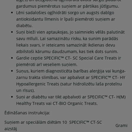
gardumus piemērotus suņiem ar pārtikas jūtīgumu.
Lēni sadalošies ogļhidrāti sorgo un augsts dabīgo
antioksidantu līmenis ir īpaši piemēroti suņiem ar
diabētu.
Suņi bieži vien aptaukojas, jo saimnieks vēlās palutināt
savu mīluli. Lai samazinātu risku, ka sunim parādās
liekais svars, ir ieteicams samazināt ikdienas devu
atbilstoši kārumu daudzumam, kas tiek dots sunim.
Gardie ceptie SPECIFIC™ CT- SC Special Care Treats ir
piemēroti arī veseliem suņiem.
Suņus, kuriem diagnosticēta barības alerģija vai kunģa-
zarnu trakta slimības, var apbalvot ar SPECIFIC™ CT- HY
Hypoallergenic Treats (satur hidrolizētu laša proteīnu
un rīsus).
Suņi ar diabētu var tikt apbalvoti ar SPECIFIC™ CT- H(M)
Healthy Treats vai CT-BIO Organic Treats.
Ēdināšanas instrukcija:
Suņiem ar speciālām diētām 10 SPECIFIC™ CT-SC
Grami
aizstāj