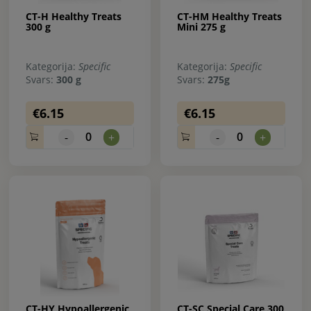
CT-H Healthy Treats
CT-HM Healthy Treats
300 g
Mini 275 g
Kategorija:
Specific
Kategorija:
Specific
Svars:
300 g
Svars:
275g
€6.15
€6.15
0
0
-
+
-
+
CT-HY Hypoallergenic
CT-SC Special Care 300