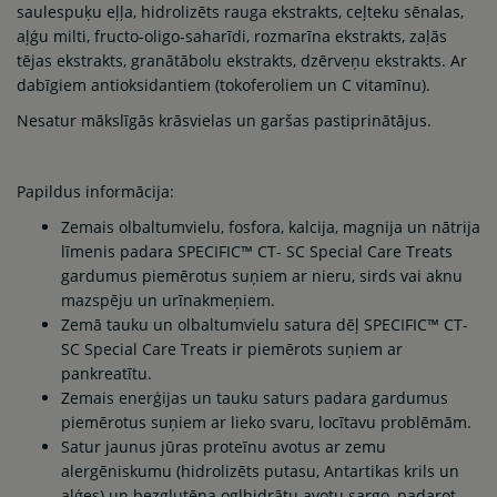
saulespuķu eļļa, hidrolizēts rauga ekstrakts, ceļteku sēnalas,
aļģu milti, fructo-oligo-saharīdi, rozmarīna ekstrakts, zaļās
tējas ekstrakts, granātābolu ekstrakts, dzērveņu ekstrakts. Ar
dabīgiem antioksidantiem (tokoferoliem un C vitamīnu).
Nesatur mākslīgās krāsvielas un garšas pastiprinātājus.
Papildus informācija:
Zemais olbaltumvielu, fosfora, kalcija, magnija un nātrija
līmenis padara SPECIFIC™ CT- SC Special Care Treats
gardumus piemērotus suņiem ar nieru, sirds vai aknu
mazspēju un urīnakmeņiem.
Zemā tauku un olbaltumvielu satura dēļ SPECIFIC™ CT-
SC Special Care Treats ir piemērots suņiem ar
pankreatītu.
Zemais enerģijas un tauku saturs padara gardumus
piemērotus suņiem ar lieko svaru, locītavu problēmām.
Satur jaunus jūras proteīnu avotus ar zemu
alergēniskumu (hidrolizēts putasu, Antartikas krils un
aļģes) un bezglutēna ogļhidrātu avotu sargo, padarot