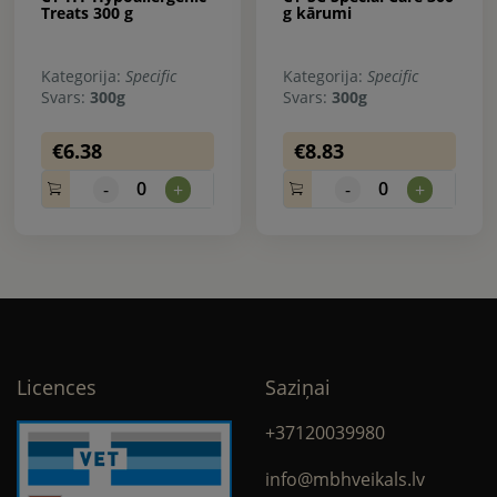
Treats 300 g
g kārumi
Kategorija:
Specific
Kategorija:
Specific
Svars:
300g
Svars:
300g
€6.38
€8.83
0
0
-
+
-
+
Licences
Saziņai
+37120039980
info@mbhveikals.lv