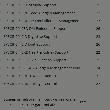
SPECIFIC™ CCD Struvite Support
21
SPECIFIC™ CDD Food Allergen Management
23
SPECIFIC™ CDD-HY Food Allergen Management
23
SPECIFIC™ CED-DM Endocrine Support
26
SPECIFIC™ CID Digestive Support
23
SPECIFIC™ CJD Joint Support
26
SPECIFIC™ CKD Heart & Kidney Support
22
SPECIFIC™ CΩD Skin Function Support
21
SPECIFIC™ CΩD-HY Allergen Management Plus
24
SPECIFIC™ CRD-1 Weight Reduction
31
SPECIFIC™ CRD-2 Weight Control
27
Suņiem ar nelabvēlīgām pārtikas reakcijām
Grami
5 SPECIFIC™ CT-HY gardumi aizstāj