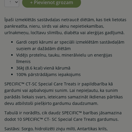
+ Pievienot grozam
Īpaši izmeklētās sastāvdaļas netraucē diētām, kas tiek lietotas
pankreatīta, nieru, sirds vai aknu nepietiekamības,
urīnakmeņu, locītavu slimību, diabēta vai alerģijas gadījumā.
Gardi cepti kārumi ar speciāli izmeklētām sastāvdaļām
suņiem ar dažādām diētām
Vidējs proteīnu, tauku, minerālvielu un enerģijas
līmenis
36kJ (8.6 kcal) vienā kārumā
100% pārstrādājams iepakojums
SPECIFIC™ CT-SC Special Care Treats ir papildbarība kā
gardumi vai apbalvojumi sunim. Lai nepieļautu, ka sunim
parādās liekais svars, ieteicams samazināt ikdienas pārtikas
devu atbilstoši piešķirto gardumu daudzumam.
Tabulā ir norādīts, cik daudz SPECIFIC™ barības jāsamazina
dodot 10 SPECIFIC™ CT- SC Special Care Treats gardumus.
Sastāvs: Sorgo, hidrolizēti zivju milti, Antartikas krils,