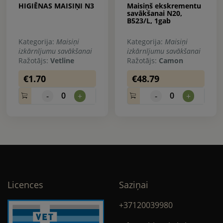
HIGIĒNAS MAISIŅI N3
Maisiņš ekskrementu
savākšanai N20,
B523/L, 1gab
Kategorija:
Maisiņi
Kategorija:
Maisiņi
izkārnījumu savākšanai
izkārnījumu savākšanai
Ražotājs:
Vetline
Ražotājs:
Camon
€1.70
€48.79
0
0
-
+
-
+
Licences
Saziņai
+37120039980