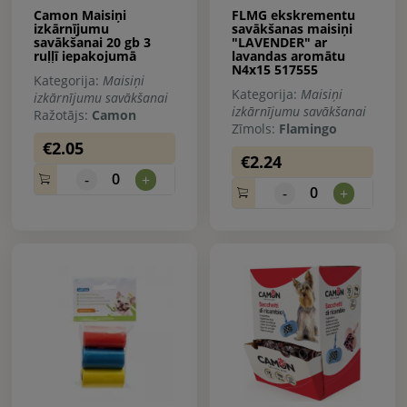
Camon Maisiņi
FLMG ekskrementu
izkārnījumu
savākšanas maisiņi
savākšanai 20 gb 3
"LAVENDER" ar
ruļļī iepakojumā
lavandas aromātu
N4x15 517555
Kategorija:
Maisiņi
Kategorija:
Maisiņi
izkārnījumu savākšanai
izkārnījumu savākšanai
Ražotājs:
Camon
Zīmols:
Flamingo
€2.05
€2.24
0
-
+
0
-
+