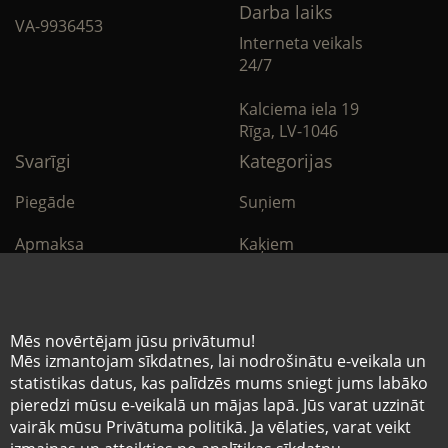
Darba laiks
VA-9936453
Interneta veikals
24/7
Kalciema iela 19
Rīga, LV-1046
Svarīgi
Kategorijas
Piegāde
Suņiem
Apmaksa
Kaķiem
Noteikumi
Citi
Privātuma politika
E-Aptieka
Mēs novērtējam jūsu privātumu!
Mēs izmantojam sīkdatnes, lai nodrošinātu e-veikala un
Sīkdatņu noteikumi
statistikas datus, kas palīdzēs mums sniegt jums labāko
pieredzi mūsu e-veikalā un mājas lapā. Jūs varat uzzināt
vairāk mūsu Privātuma politikā. Ja vēlaties, varat veikt
© Mazo brāļu hospitālis 2026