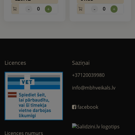
0
0
-
+
-
+
Licences
Saziņai
+37120039980
info@mbhveikals.lv
facebook
Licences numurs