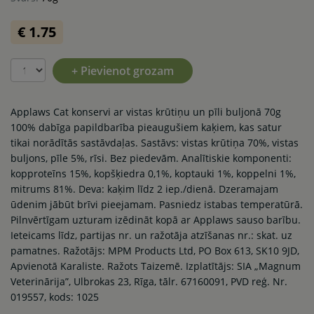
€ 1.75
+ Pievienot grozam
Applaws Cat konservi ar vistas krūtiņu un pīli buljonā 70g
100% dabīga papildbarība pieaugušiem kaķiem, kas satur
tikai norādītās sastāvdaļas. Sastāvs: vistas krūtiņa 70%, vistas
buljons, pīle 5%, rīsi. Bez piedevām. Analītiskie komponenti:
kopproteīns 15%, kopšķiedra 0,1%, koptauki 1%, koppelni 1%,
mitrums 81%. Deva: kaķim līdz 2 iep./dienā. Dzeramajam
ūdenim jābūt brīvi pieejamam. Pasniedz istabas temperatūrā.
Pilnvērtīgam uzturam izēdināt kopā ar Applaws sauso barību.
Ieteicams līdz, partijas nr. un ražotāja atzīšanas nr.: skat. uz
pamatnes. Ražotājs: MPM Products Ltd, PO Box 613, SK10 9JD,
Apvienotā Karaliste. Ražots Taizemē. Izplatītājs: SIA „Magnum
Veterinārija”, Ulbrokas 23, Rīga, tālr. 67160091, PVD reģ. Nr.
019557, kods: 1025