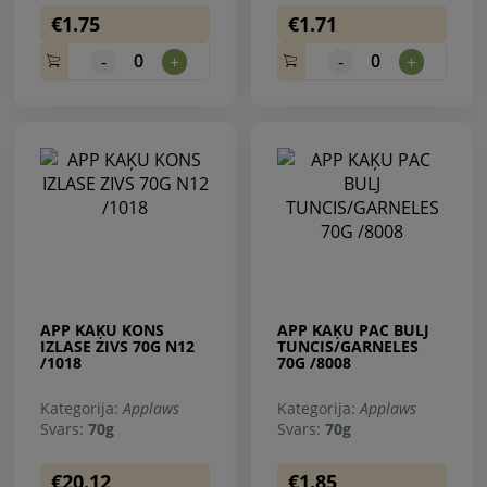
€1.75
€1.71
0
0
-
+
-
+
APP KAĶU KONS
APP KAĶU PAC BULJ
IZLASE ZIVS 70G N12
TUNCIS/GARNELES
/1018
70G /8008
Kategorija:
Applaws
Kategorija:
Applaws
Svars:
70g
Svars:
70g
€20.12
€1.85