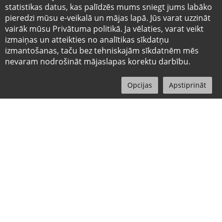
statistikas datus, kas palīdzēs mums sniegt jums labāko
pieredzi mūsu e-veikalā un mājas lapā. Jūs varat uzzināt
vairāk mūsu Privātuma politikā. Ja vēlaties, varat veikt
izmaiņas un atteikties no analītikas sīkdatņu
Ātra piegāde
Preces atgriešana 14 dien
izmantošanas, taču bez tehniskajām sīkdatnēm mēs
nevaram nodrošināt mājaslapas korektu darbību.
0
Izvēlne
Sākums
Meklēt
Profils
Grozs
Aktuālie piedāvājumi
-33%
-20%