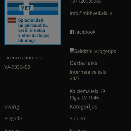
+37120039980
info@mbhveikals.lv
facebook
Licences numurs
Darba laiks
VA-9936453
Interneta veikals
24/7
Kalciema iela 19
Rīga, LV-1046
Svarīgi
Kategorijas
Piegāde
Suņiem
Apmaksa
Kaķiem