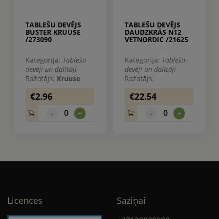
TABLEŠU DEVĒJS
TABLEŠU DEVĒJS
BUSTER KRUUSE
DAUDZKRĀS N12
/273090
VETNORDIC /21625
Kategorija:
Tablešu
Kategorija:
Tablešu
devēji un dalītāji
devēji un dalītāji
Ražotājs:
Kruuse
Ražotājs:
€2.96
€22.54
0
0
-
+
-
+
Licences
Saziņai