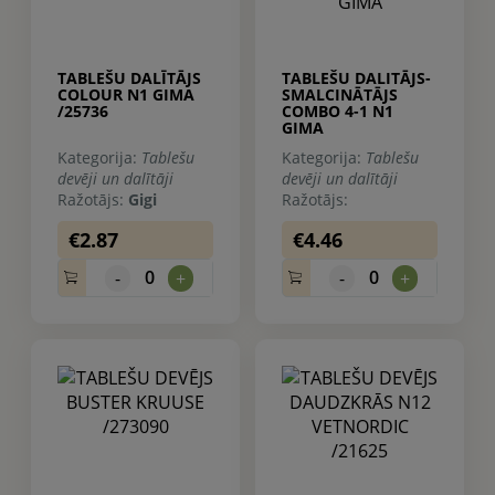
TABLEŠU DALĪTĀJS
TABLEŠU DALITĀJS-
COLOUR N1 GIMA
SMALCINĀTĀJS
/25736
COMBO 4-1 N1
GIMA
Kategorija:
Tablešu
Kategorija:
Tablešu
devēji un dalītāji
devēji un dalītāji
Ražotājs:
Gigi
Ražotājs:
€2.87
€4.46
0
0
-
+
-
+