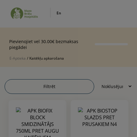
En
Pievienojiet vel 30.00€ bezmaksas
piegādei
E-Aptieka
/
Kaitēkļu apkarošana
Filtrēt