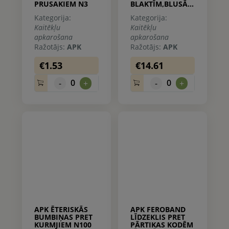
PRUSAKIEM N3
BLAKTĪM,BLUSĀM,PRUSAKIEM
Kategorija:
Kategorija:
Kaitēkļu
Kaitēkļu
apkarošana
apkarošana
Ražotājs:
APK
Ražotājs:
APK
€1.53
€14.61
0
0
-
+
-
+
APK ĒTERISKĀS
APK FEROBAND
BUMBIŅAS PRET
LĪDZEKLIS PRET
KURMJIEM N100
PĀRTIKAS KODĒM