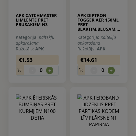
APK CATCHMASTER
APK DIPTRON
LĪMLENTE PRET
FOGGER AER 150ML
PRUSAKIEM N3
PRET
BLAKTĪM,BLUSĀM,PRUSAKIEM
Kategorija:
Kaitēkļu
Kategorija:
Kaitēkļu
apkarošana
apkarošana
Ražotājs:
APK
Ražotājs:
APK
€1.53
€14.61
0
0
-
+
-
+