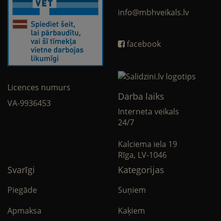
info@mbhveikals.lv
facebook
Licences numurs
Darba laiks
VA-9936453
Interneta veikals
24/7
Kalciema iela 19
Rīga, LV-1046
Svarīgi
Kategorijas
Piegāde
Suņiem
Apmaksa
Kaķiem