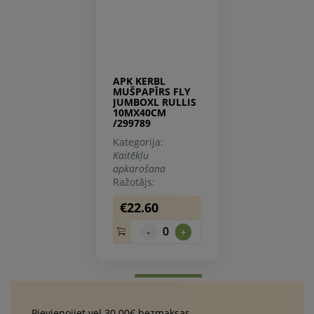
APK KERBL
MUŠPAPĪRS FLY
JUMBOXL RULLIS
10MX40CM
/299789
Kategorija:
Kaitēkļu
apkarošana
Ražotājs:
€22.60
0
-
+
Pievienojiet vel 30.00€ bezmaksas