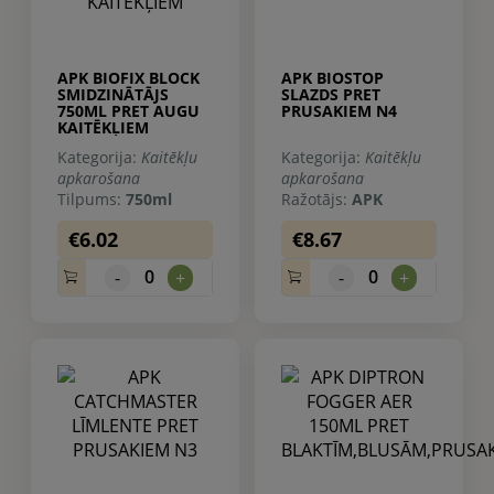
APK BIOFIX BLOCK
APK BIOSTOP
SMIDZINĀTĀJS
SLAZDS PRET
750ML PRET AUGU
PRUSAKIEM N4
KAITĒKĻIEM
Kategorija:
Kaitēkļu
Kategorija:
Kaitēkļu
apkarošana
apkarošana
Tilpums:
750ml
Ražotājs:
APK
€6.02
€8.67
0
0
-
+
-
+