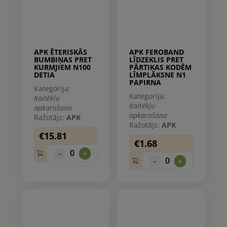
APK ĒTERISKĀS
APK FEROBAND
BUMBIŅAS PRET
LĪDZEKLIS PRET
KURMJIEM N100
PĀRTIKAS KODĒM
DETIA
LĪMPLĀKSNE N1
PAPIRNA
Kategorija:
Kategorija:
Kaitēkļu
Kaitēkļu
apkarošana
apkarošana
Ražotājs:
APK
Ražotājs:
APK
€15.81
€1.68
0
-
+
0
-
+