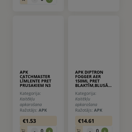
APK
APK DIPTRON
CATCHMASTER
FOGGER AER
LĪMLENTE PRET
150ML PRET
PRUSAKIEM N3
BLAKTĪM,BLUSĀM,PRUSAKIEM
Kategorija:
Kategorija:
Kaitēkļu
Kaitēkļu
apkarošana
apkarošana
Ražotājs:
APK
Ražotājs:
APK
€1.53
€14.61
0
0
-
+
-
+