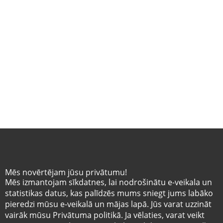
Mēs novērtējam jūsu privātumu!
Mēs izmantojam sīkdatnes, lai nodrošinātu e-veikala un
statistikas datus, kas palīdzēs mums sniegt jums labāko
pieredzi mūsu e-veikalā un mājas lapā. Jūs varat uzzināt
vairāk mūsu Privātuma politikā. Ja vēlaties, varat veikt