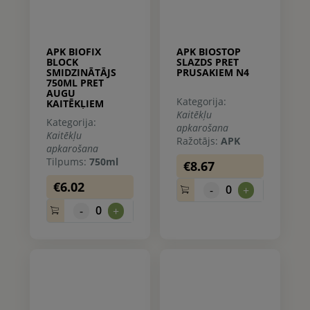
APK BIOFIX
APK BIOSTOP
BLOCK
SLAZDS PRET
SMIDZINĀTĀJS
PRUSAKIEM N4
750ML PRET
AUGU
Kategorija:
KAITĒKĻIEM
Kaitēkļu
Kategorija:
apkarošana
Kaitēkļu
Ražotājs:
APK
apkarošana
Tilpums:
750ml
€8.67
€6.02
0
-
+
0
-
+