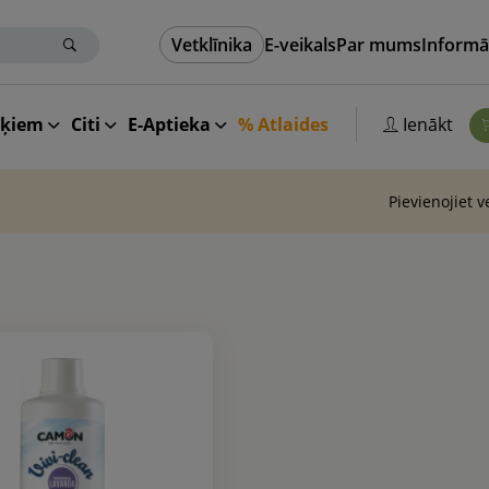
Vetklīnika
E-veikals
Par mums
Informā
aķiem
Citi
E-Aptieka
% Atlaides
Ienākt
Pievienojiet 