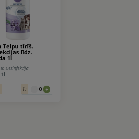
Telpu tīrīš.
ekcijas līdz.
da 1l
ja:
Dezinfekcija
:
1l
0
-
+