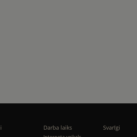
i
Darba laiks
Svarīgi