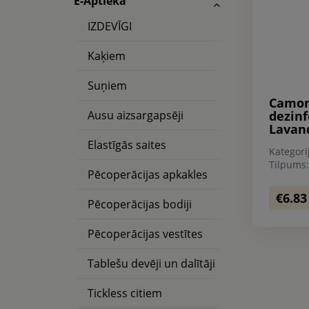
E-Aptieka
IZDEVĪGI
Kaķiem
Suņiem
Camon 
Ausu aizsargapsēji
dezinf
Lavan
Elastīgās saites
Kategori
Tilpums
Pēcoperācijas apkakles
€6.83
Pēcoperācijas bodiji
Pēcoperācijas vestītes
Tablešu devēji un dalītāji
Tickless citiem