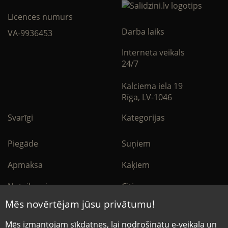
Licences numurs
Darba laiks
VA-9936453
Interneta veikals
24/7
Kalciema iela 19
Rīga, LV-1046
Svarīgi
Kategorijas
Piegāde
Suņiem
Apmaksa
Kaķiem
Noteikumi
Citi
Mēs novērtējam jūsu privātumu!
Privātuma politika
E-Aptieka
Mēs izmantojam sīkdatnes, lai nodrošinātu e-veikala un