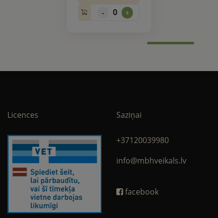
0
-
+
Licences
Saziņai
+37120039980
info@mbhveikals.lv
facebook