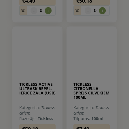
€4.40
€50.18
0
0
-
+
-
+
TICKLESS ACTIVE
TICKLESS
ULTRASK.REPEL.
CITRONELLA
IERĪCE ZAĻA (USB)
SPREJS CILVĒKIEM
100ML
Kategorija:
Tickless
Kategorija:
Tickless
citiem
citiem
Ražotājs:
Tickless
Tilpums:
100ml
€50.18
€7.49