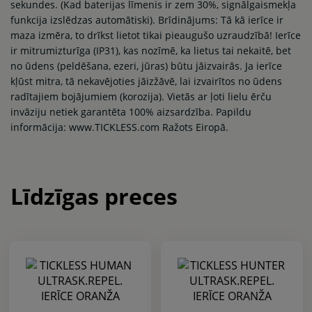
sekundes. (Kad baterijas līmenis ir zem 30%, signālgaismekļa
funkcija izslēdzas automātiski). Brīdinājums: Tā kā ierīce ir
maza izmēra, to drīkst lietot tikai pieaugušo uzraudzībā! Ierīce
ir mitrumizturīga (IP31), kas nozīmē, ka lietus tai nekaitē, bet
no ūdens (peldēšana, ezeri, jūras) būtu jāizvairās. Ja ierīce
kļūst mitra, tā nekavējoties jāizžāvē, lai izvairītos no ūdens
radītajiem bojājumiem (korozija). Vietās ar ļoti lielu ērču
invāziju netiek garantēta 100% aizsardzība. Papildu
informācija: www.TICKLESS.com Ražots Eiropā.
Līdzīgas preces