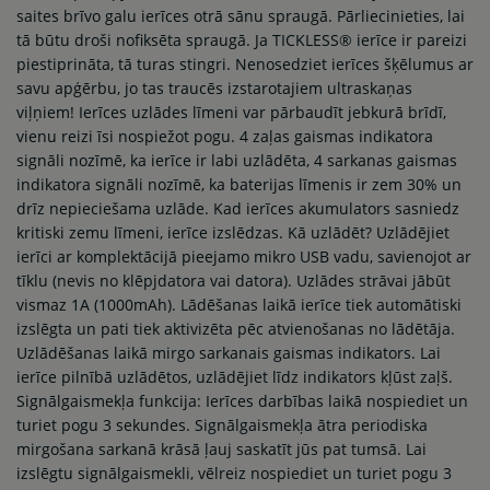
saites brīvo galu ierīces otrā sānu spraugā. Pārliecinieties, lai
tā būtu droši nofiksēta spraugā. Ja TICKLESS® ierīce ir pareizi
piestiprināta, tā turas stingri. Nenosedziet ierīces šķēlumus ar
savu apģērbu, jo tas traucēs izstarotajiem ultraskaņas
viļņiem! Ierīces uzlādes līmeni var pārbaudīt jebkurā brīdī,
vienu reizi īsi nospiežot pogu. 4 zaļas gaismas indikatora
signāli nozīmē, ka ierīce ir labi uzlādēta, 4 sarkanas gaismas
indikatora signāli nozīmē, ka baterijas līmenis ir zem 30% un
drīz nepieciešama uzlāde. Kad ierīces akumulators sasniedz
kritiski zemu līmeni, ierīce izslēdzas. Kā uzlādēt? Uzlādējiet
ierīci ar komplektācijā pieejamo mikro USB vadu, savienojot ar
tīklu (nevis no klēpjdatora vai datora). Uzlādes strāvai jābūt
vismaz 1A (1000mAh). Lādēšanas laikā ierīce tiek automātiski
izslēgta un pati tiek aktivizēta pēc atvienošanas no lādētāja.
Uzlādēšanas laikā mirgo sarkanais gaismas indikators. Lai
ierīce pilnībā uzlādētos, uzlādējiet līdz indikators kļūst zaļš.
Signālgaismekļa funkcija: Ierīces darbības laikā nospiediet un
turiet pogu 3 sekundes. Signālgaismekļa ātra periodiska
mirgošana sarkanā krāsā ļauj saskatīt jūs pat tumsā. Lai
izslēgtu signālgaismekli, vēlreiz nospiediet un turiet pogu 3