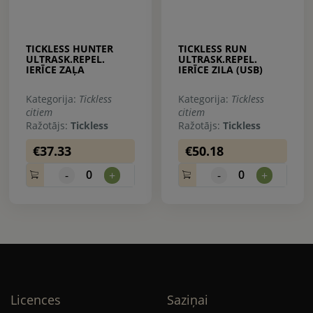
TICKLESS HUNTER
TICKLESS RUN
ULTRASK.REPEL.
ULTRASK.REPEL.
IERĪCE ZAĻA
IERĪCE ZILA (USB)
Kategorija:
Tickless
Kategorija:
Tickless
citiem
citiem
Ražotājs:
Tickless
Ražotājs:
Tickless
€37.33
€50.18
0
0
-
+
-
+
Licences
Saziņai