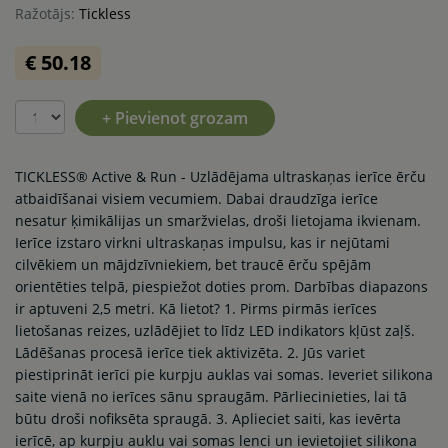
Ražotājs:
Tickless
€ 50.18
+ Pievienot grozam
TICKLESS® Active & Run - Uzlādējama ultraskaņas ierīce ērču
atbaidīšanai visiem vecumiem. Dabai draudzīga ierīce
nesatur ķimikālijas un smaržvielas, droši lietojama ikvienam.
Ierīce izstaro virkni ultraskaņas impulsu, kas ir nejūtami
cilvēkiem un mājdzīvniekiem, bet traucē ērču spējām
orientēties telpā, piespiežot doties prom. Darbības diapazons
ir aptuveni 2,5 metri. Kā lietot? 1. Pirms pirmās ierīces
lietošanas reizes, uzlādējiet to līdz LED indikators kļūst zaļš.
Lādēšanas procesā ierīce tiek aktivizēta. 2. Jūs variet
piestiprināt ierīci pie kurpju auklas vai somas. Ieveriet silikona
saite vienā no ierīces sānu spraugām. Pārliecinieties, lai tā
būtu droši nofiksēta spraugā. 3. Aplieciet saiti, kas ievērta
ierīcē, ap kurpju auklu vai somas lenci un ievietojiet silikona