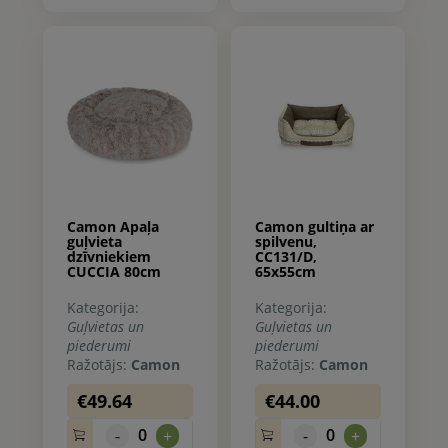
Camon Apaļa
Camon gultiņa ar
guļvieta
spilvenu,
dzīvniekiem
CC131/D,
CUCCIA 80cm
65x55cm
Kategorija:
Kategorija:
Guļvietas un
Guļvietas un
piederumi
piederumi
Ražotājs:
Camon
Ražotājs:
Camon
€49.64
€44.00
0
0
-
+
-
+