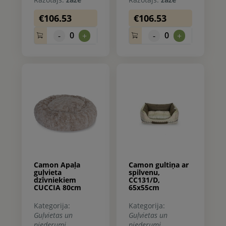
€106.53
€106.53
0
0
-
+
-
+
Camon Apaļa
Camon gultiņa ar
guļvieta
spilvenu,
dzīvniekiem
CC131/D,
CUCCIA 80cm
65x55cm
Kategorija:
Kategorija:
Guļvietas un
Guļvietas un
piederumi
piederumi