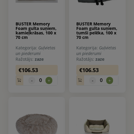
BUSTER Memory
BUSTER Memory
Foam gulta suņiem,
Foam gulta suņiem,
kamieļkrāsas, 100 x
tumši pelēka, 100 x
70 cm
70 cm
Kategorija:
Guļvietas
Kategorija:
Guļvietas
un piederumi
un piederumi
Ražotājs:
zaze
Ražotājs:
zaze
€106.53
€106.53
0
0
-
+
-
+