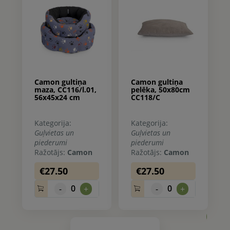
Camon gultiņa
Camon gultiņa
maza, CC116/l.01,
pelēka, 50x80cm
56x45x24 cm
CC118/C
Kategorija:
Kategorija:
Guļvietas un
Guļvietas un
piederumi
piederumi
Ražotājs:
Camon
Ražotājs:
Camon
€27.50
€27.50
0
0
-
+
-
+
0.