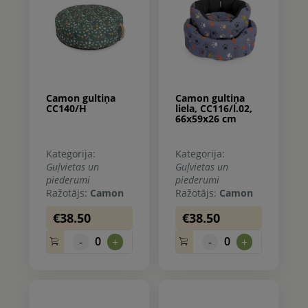
Camon gultiņa
Camon gultiņa
CC140/H
liela, CC116/l.02,
66x59x26 cm
Kategorija:
Kategorija:
Guļvietas un
Guļvietas un
piederumi
piederumi
Ražotājs:
Camon
Ražotājs:
Camon
€38.50
€38.50
0
0
-
+
-
+