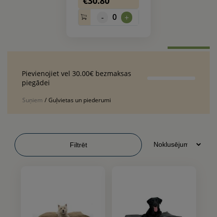
€30.80
0
-
+
Pievienojiet vel 30.00€ bezmaksas
piegādei
Suņiem
/
Guļvietas un piederumi
Filtrēt