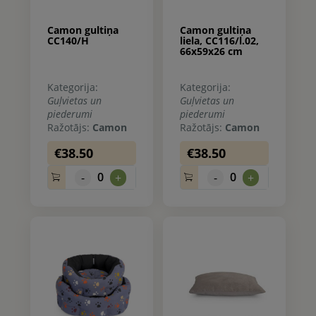
Camon gultiņa
Camon gultiņa
CC140/H
liela, CC116/l.02,
66x59x26 cm
Kategorija:
Kategorija:
Guļvietas un
Guļvietas un
piederumi
piederumi
Ražotājs:
Camon
Ražotājs:
Camon
€38.50
€38.50
0
0
-
+
-
+