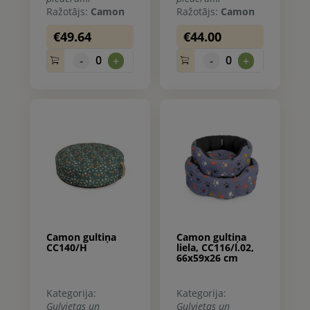
Ražotājs:
Camon
Ražotājs:
Camon
€49.64
€44.00
0
0
-
+
-
+
Camon gultiņa
Camon gultiņa
CC140/H
liela, CC116/l.02,
66x59x26 cm
Kategorija:
Kategorija:
Guļvietas un
Guļvietas un