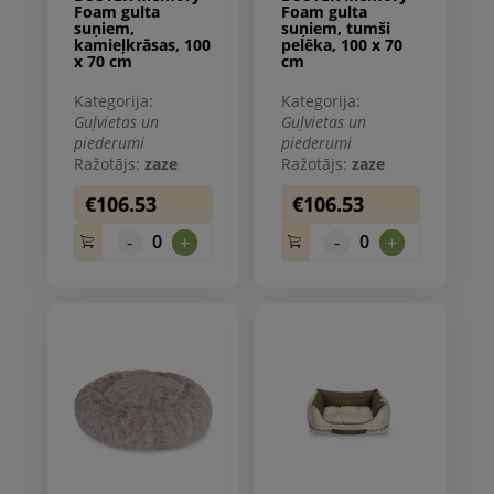
Foam gulta
Foam gulta
suņiem,
suņiem, tumši
kamieļkrāsas, 100
pelēka, 100 x 70
x 70 cm
cm
Kategorija:
Kategorija:
Guļvietas un
Guļvietas un
piederumi
piederumi
Ražotājs:
zaze
Ražotājs:
zaze
€106.53
€106.53
0
0
-
+
-
+