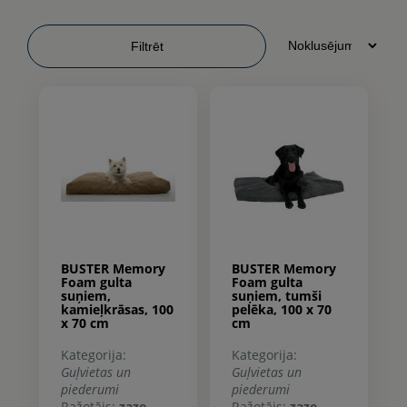
Filtrēt
BUSTER Memory
BUSTER Memory
Foam gulta
Foam gulta
suņiem,
suņiem, tumši
kamieļkrāsas, 100
pelēka, 100 x 70
x 70 cm
cm
Kategorija:
Kategorija:
Guļvietas un
Guļvietas un
piederumi
piederumi
Ražotājs:
zaze
Ražotājs:
zaze