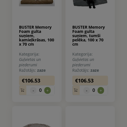
BUSTER Memory
BUSTER Memory
Foam gulta
Foam gulta
suņiem,
suņiem, tumši
kamieļkrāsas, 100
pelēka, 100 x 70
x 70 cm
cm
Kategorija:
Kategorija:
Guļvietas un
Guļvietas un
piederumi
piederumi
Ražotājs:
zaze
Ražotājs:
zaze
€106.53
€106.53
0
0
-
+
-
+