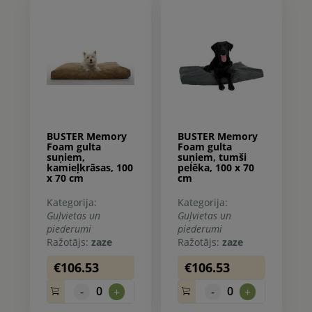
BUSTER Memory
BUSTER Memory
Foam gulta
Foam gulta
suņiem,
suņiem, tumši
kamieļkrāsas, 100
pelēka, 100 x 70
x 70 cm
cm
Kategorija:
Kategorija:
Guļvietas un
Guļvietas un
piederumi
piederumi
Ražotājs:
zaze
Ražotājs:
zaze
€106.53
€106.53
0
0
-
+
-
+