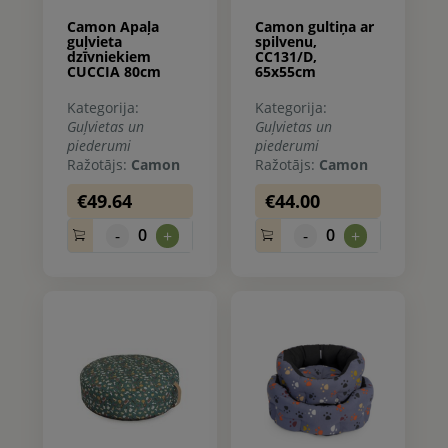
Camon Apaļa
Camon gultiņa ar
guļvieta
spilvenu,
dzīvniekiem
CC131/D,
CUCCIA 80cm
65x55cm
Kategorija:
Kategorija:
Guļvietas un
Guļvietas un
piederumi
piederumi
Ražotājs:
Camon
Ražotājs:
Camon
€49.64
€44.00
0
0
-
+
-
+