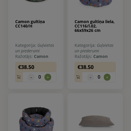
Camon gultiņa
Camon gultiņa liela,
CC140/H
CC116/l.02,
66x59x26 cm
Kategorija:
Guļvietas
Kategorija:
Guļvietas
un piederumi
un piederumi
Ražotājs:
Camon
Ražotājs:
Camon
€38.50
€38.50
0
0
-
+
-
+