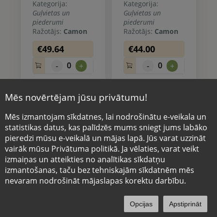
Kategorija:
Kategorija:
Guļvietas un
Guļvietas un
piederumi
piederumi
Ražotājs:
Camon
Ražotājs:
Camon
€49.64
€44.00
0
0
-
+
-
+
Mēs novērtējam jūsu privātumu!
Mēs izmantojam sīkdatnes, lai nodrošinātu e-veikala un
statistikas datus, kas palīdzēs mums sniegt jums labāko
pieredzi mūsu e-veikalā un mājas lapā. Jūs varat uzzināt
vairāk mūsu Privātuma politikā. Ja vēlaties, varat veikt
izmaiņas un atteikties no analītikas sīkdatņu
izmantošanas, taču bez tehniskajām sīkdatnēm mēs
nevaram nodrošināt mājaslapas korektu darbību.
Camon gultiņa
Camon gultiņa
0
CC140/H
liela, CC116/l.02,
66x59x26 cm
Izvēlne
Sākums
Meklēt
Profils
Grozs