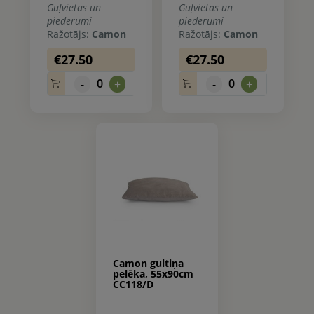
Guļvietas un
Guļvietas un
piederumi
piederumi
Ražotājs:
Camon
Ražotājs:
Camon
€27.50
€27.50
0
0
-
+
-
+
0.
Camon gultiņa
pelēka, 55x90cm
CC118/D