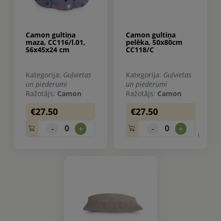
Camon gultiņa
Camon gultiņa
maza, CC116/l.01,
pelēka, 50x80cm
56x45x24 cm
CC118/C
Kategorija:
Guļvietas
Kategorija:
Guļvietas
un piederumi
un piederumi
Ražotājs:
Camon
Ražotājs:
Camon
€27.50
€27.50
0
0
-
+
-
+
0.