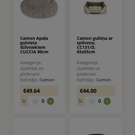
Camon Apaļa
Camon gultiņa ar
guļvieta
spilvenu,
dzīvniekiem
CC131/D,
CUCCIA 80cm
65x55cm
Kategorija:
Kategorija:
Guļvietas un
Guļvietas un
piederumi
piederumi
Ražotājs:
Camon
Ražotājs:
Camon
€49.64
€44.00
0
0
-
+
-
+