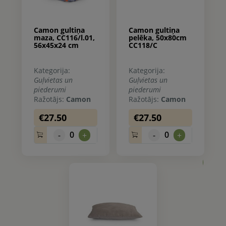
Camon gultiņa
Camon gultiņa
maza, CC116/l.01,
pelēka, 50x80cm
56x45x24 cm
CC118/C
Kategorija:
Kategorija:
Guļvietas un
Guļvietas un
piederumi
piederumi
Ražotājs:
Camon
Ražotājs:
Camon
€27.50
€27.50
0
0
-
+
-
+
0.