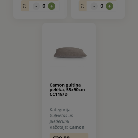
0
0
-
+
-
+
0.
Camon gultiņa
pelēka, 55x90cm
CC118/D
Kategorija:
Guļvietas un
piederumi
Ražotājs:
Camon