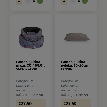
0
0
-
+
-
+
Camon gultiņa
Camon gultiņa
maza, CC116/l.01,
pelēka, 50x80cm
56x45x24 cm
CC118/C
Kategorija:
Kategorija:
Guļvietas un
Guļvietas un
piederumi
piederumi
Ražotājs:
Camon
Ražotājs:
Camon
€27.50
€27.50