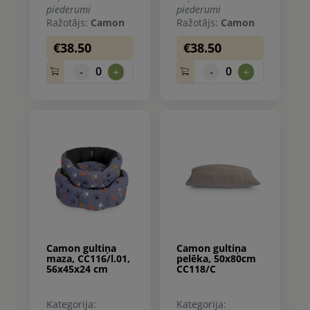
piederumi
piederumi
Ražotājs:
Camon
Ražotājs:
Camon
€38.50
€38.50
0
0
-
+
-
+
Camon gultiņa
Camon gultiņa
maza, CC116/l.01,
pelēka, 50x80cm
56x45x24 cm
CC118/C
Kategorija:
Kategorija: