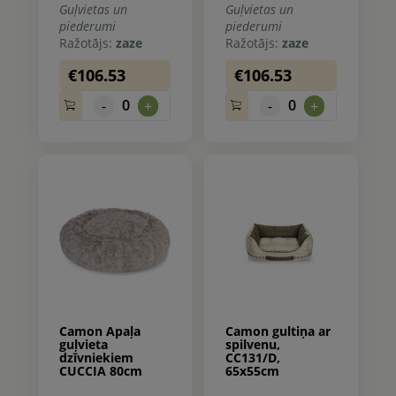
Guļvietas un
Guļvietas un
piederumi
piederumi
Ražotājs:
zaze
Ražotājs:
zaze
€106.53
€106.53
0
0
-
+
-
+
Camon Apaļa
Camon gultiņa ar
guļvieta
spilvenu,
dzīvniekiem
CC131/D,
CUCCIA 80cm
65x55cm