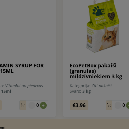
TAMIN SYRUP FOR
EcoPetBox pakaiši
 15ML
(granulas)
mīļdzīvniekiem 3 kg
ja:
Vitamīni un piedevas
Kategorija:
Citi pakaiši
:
15ml
Svars:
3 kg
€3.96
0
0
-
+
-
iem