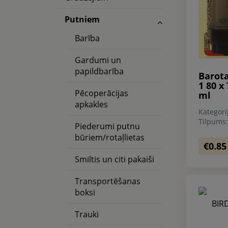
Putniem
Barība
Gardumi un
papildbarība
Barot
1 80 x
Pēcoperācijas
ml
apkakles
Kategori
Tilpums
Piederumi putnu
būriem/rotaļlietas
€0.85
Smiltis un citi pakaiši
Transportēšanas
boksi
Trauki