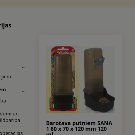
ijas
ējiem
iem
ība
dumi un
ildbarība
Barotava putniem SANA
1 80 x 70 x 120 mm 120
operācijas
ml