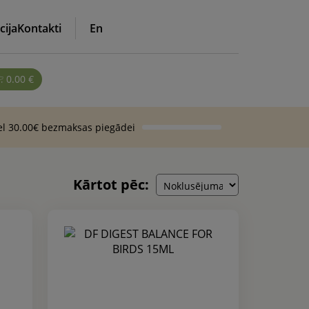
cija
Kontakti
En
0.00
€
vel 30.00€ bezmaksas piegādei
Kārtot pēc: