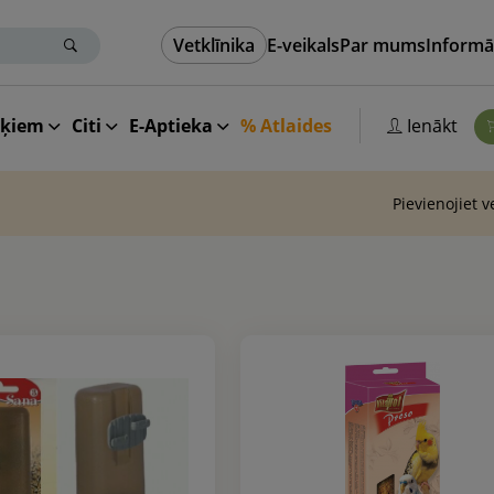
Vetklīnika
E-veikals
Par mums
Informā
aķiem
Citi
E-Aptieka
% Atlaides
Ienākt
Pievienojiet 