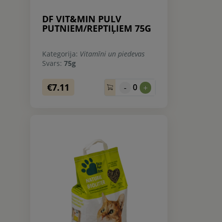
DF VIT&MIN PULV
PUTNIEM/REPTIĻIEM 75G
Kategorija:
Vitamīni un piedevas
Svars:
75g
€7.11
0
-
+