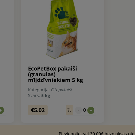
EcoPetBox pakaiši
(granulas)
mīļdzīvniekiem 5 kg
Kategorija:
Citi pakaiši
Svars:
5 kg
€5.02
0
+
-
+
Pievienojiet vel 30.00€ bezmaksas pi