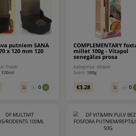
ava putniem SANA
COMPLEMENTARY foxta
 70 x 120 mm 120
millet 100g - Vitapol
senegālas prosa
ja:
Trauki
Kategorija:
Vitapol
:
120ml
Svars:
100g
€3.28
0
0
-
+
-