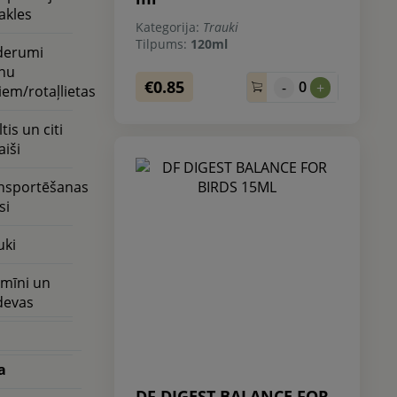
akles
Kategorija:
Trauki
Tilpums:
120ml
derumi
nu
€0.85
0
-
+
iem/rotaļlietas
tis un citi
aiši
nsportēšanas
si
uki
amīni un
devas
a
DF DIGEST BALANCE FOR