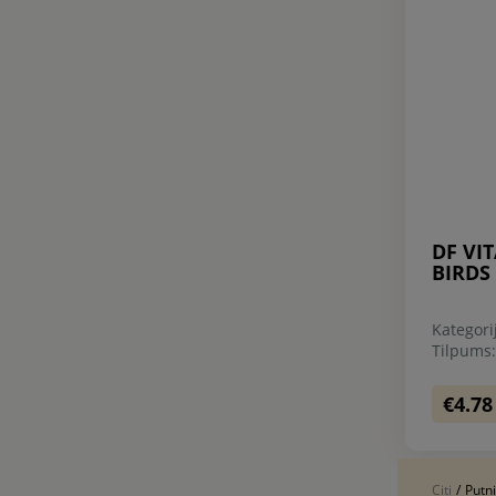
DF VI
BIRDS
Kategori
Tilpums
€4.78
Citi
/
Putn