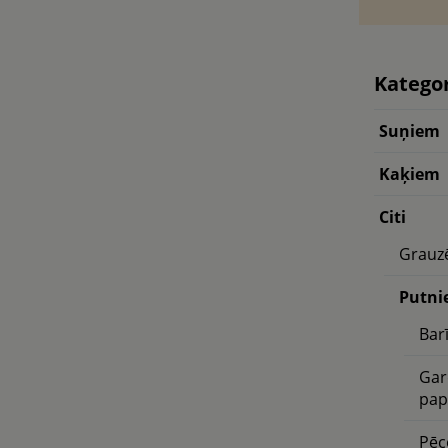
Kategor
Suņiem
Kaķiem
Citi
Grauz
Putn
Bar
Gar
pap
Pēc