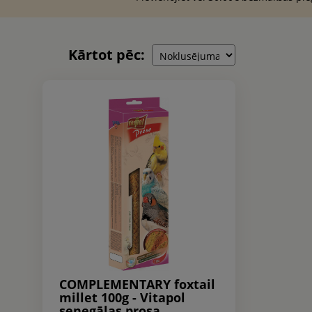
Kārtot pēc:
COMPLEMENTARY foxtail
millet 100g - Vitapol
senegālas prosa