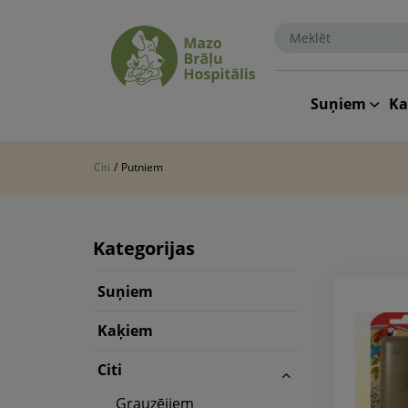
Suņiem
K
Citi
/
Putniem
Kategorijas
Suņiem
Kaķiem
Citi
Grauzējiem