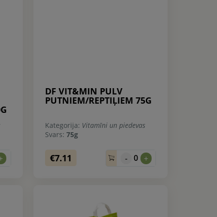
DF VIT&MIN PULV
PUTNIEM/REPTIĻIEM 75G
0G
s
Kategorija:
Vitamīni un piedevas
Svars:
75g
€7.11
0
+
-
+