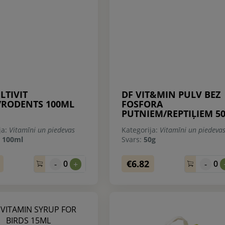
LTIVIT
DF VIT&MIN PULV BEZ
/RODENTS 100ML
FOSFORA
PUTNIEM/REPTIĻIEM 5
ja:
Vitamīni un piedevas
Kategorija:
Vitamīni un piedeva
:
100ml
Svars:
50g
€6.82
0
0
-
+
-