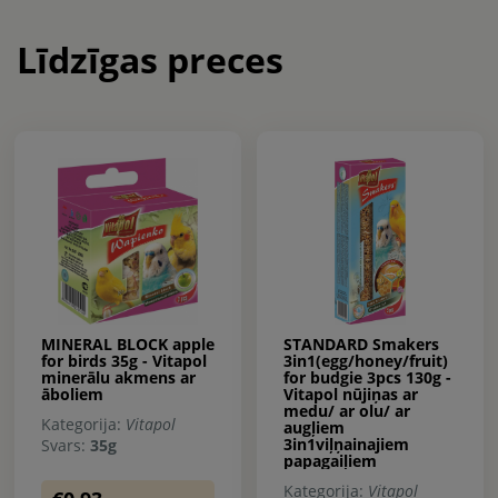
Līdzīgas preces
MINERAL BLOCK apple
STANDARD Smakers
for birds 35g - Vitapol
3in1(egg/honey/fruit)
minerālu akmens ar
for budgie 3pcs 130g -
āboliem
Vitapol nūjiņas ar
medu/ ar olu/ ar
Kategorija:
Vitapol
augļiem
3in1viļņainajiem
Svars:
35g
papagaiļiem
Kategorija:
Vitapol