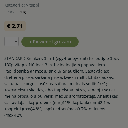
Kategorija: Vitapol
Svars:
130g
€ 2.71
+ Pievienot grozam
STANDARD Smakers 3 in 1 (egg/honey/fruit) for budgie 3pcs
130g Vitapol Nūjiņas 3 in 1 viļņainajiem papagaiļiem.
Papīldbarība ar medu/ ar olu/ ar augļiem. Sastāvdaļas:
dzeltenā prosa, sarkanā prosa, kviešu milti, lobītas auzas,
sarkanais sorgo, linsēklas, saflora, melnais smiltsērkšķis,
kokosriekstu skaidas, āboli, apelsīna mizas, kaņepju sēklas,
melnā prosa, olu pulveris, medus aromatizētājs. Analītiskās
sastāvdaļas: kopproteīns (min)11%; koptauki (min)2.1%;
koppelni (max)4.8%, kopšķiedras (max)9.7%, mitrums
(max)12%.