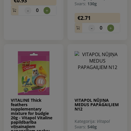
€0.93
Svars:
130g
0
-
+
€2.71
0
-
+
VITALINE Thick
VITAPOL NŪJIŅA
feathers
MEDUS PAPAGAIĻIEM
supplementary
N12
mixture for budgie
20g - Vitapol Vitaline
Kategorija:
Vitapol
papildbarība
viļņainajiem
Svars:
540g
papagaiļiem spalvu