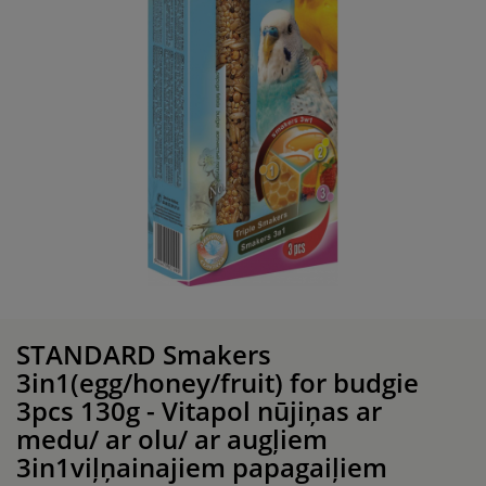
STANDARD Smakers
3in1(egg/honey/fruit) for budgie
3pcs 130g - Vitapol nūjiņas ar
medu/ ar olu/ ar augļiem
3in1viļņainajiem papagaiļiem