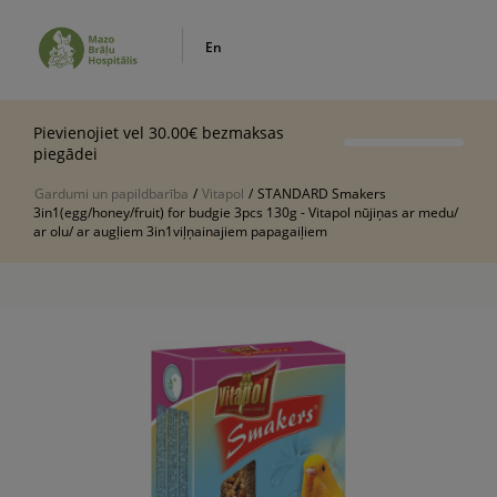
En
Pievienojiet vel 30.00€ bezmaksas
piegādei
Gardumi un papildbarība
/
Vitapol
/
STANDARD Smakers
3in1(egg/honey/fruit) for budgie 3pcs 130g - Vitapol nūjiņas ar medu/
ar olu/ ar augļiem 3in1viļņainajiem papagaiļiem