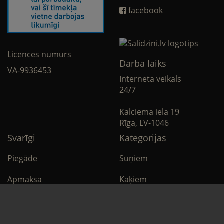
facebook
Licences numurs
Darba laiks
VA-9936453
Interneta veikals
24/7
Kalciema iela 19
Rīga, LV-1046
Svarīgi
Kategorijas
Piegāde
Suņiem
Apmaksa
Kaķiem
Noteikumi
Citi
Privātuma politika
E-Aptieka