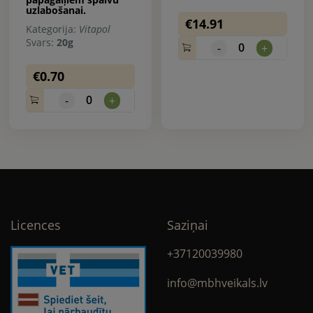
uzlabošanai.
€14.91
Kategorija:
Vitapol
Svars:
20g
0
-
+
€0.70
0
-
+
Licences
Saziņai
+37120039980
info@mbhveikals.lv