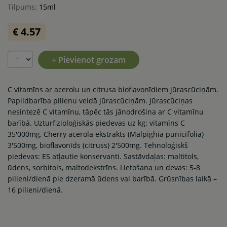
Tilpums:
15ml
€ 4.57
+ Pievienot grozam
C vitamīns ar acerolu un citrusa bioflavonīdiem jūrascūciņām.
Papildbarība pilienu veidā jūrascūciņām. Jūrascūciņas
nesintezē C vitamīnu, tāpēc tās jānodrošina ar C vitamīnu
barībā. Uzturfizioloģiskās piedevas uz kg: vitamīns C
35'000mg, Cherry acerola ekstrakts (Malpighia punicifolia)
3'500mg, bioflavonīds (citruss) 2'500mg. Tehnoloģiskš
piedevas: ES atļautie konservanti. Sastāvdaļas: maltitols,
ūdens, sorbitols, maltodekstrīns. Lietošana un devas: 5-8
pilieni/dienā pie dzeramā ūdens vai barībā. Grūsnības laikā –
16 pilieni/dienā.