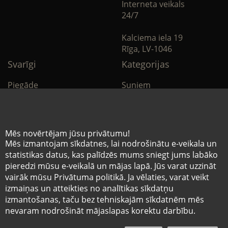
Interneta veikals
24/7
Kalciema iela 19
Rīga, LV-1046
Svarīgi
Kategorijas
Piegāde
Suņiem
Apmaksa
Kaķiem
Noteikumi
Citi
Mēs novērtējam jūsu privātumu!
Mēs izmantojam sīkdatnes, lai nodrošinātu e-veikala un
Privātuma politika
E-Aptieka
statistikas datus, kas palīdzēs mums sniegt jums labāko
pieredzi mūsu e-veikalā un mājas lapā. Jūs varat uzzināt
Sīkdatņu noteikumi
vairāk mūsu Privātuma politikā. Ja vēlaties, varat veikt
izmaiņas un atteikties no analītikas sīkdatņu
izmantošanas, taču bez tehniskajām sīkdatnēm mēs
© Mazo brāļu hospitālis 2026
nevaram nodrošināt mājaslapas korektu darbību.
0