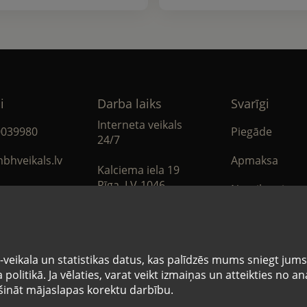
i
Darba laiks
Svarīgi
Interneta veikals
0039980
Piegāde
24/7
bhveikals.lv
Apmaksa
Kalciema iela 19
Rīga, LV-1046
Noteikumi
book
Privātuma poli
Sīkdatņu note
veikala un statistikas datus, kas palīdzēs mums sniegt jum
politikā. Ja vēlaties, varat veikt izmaiņas un atteikties no 
nāt mājaslapas korektu darbību.