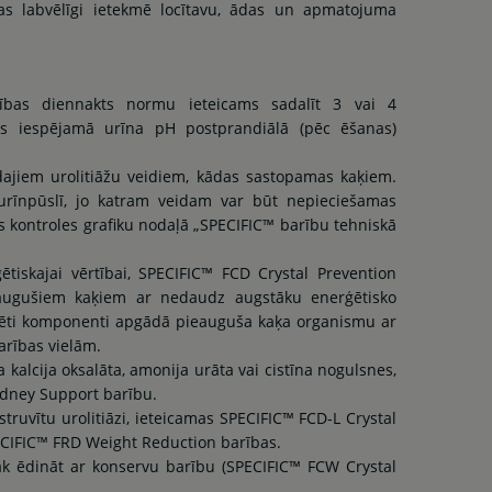
s labvēlīgi ietekmē locītavu, ādas un apmatojuma
rības diennakts normu ieteicams sadalīt 3 vai 4
ās iespējamā urīna pH postprandiālā (pēc ēšanas)
žādajiem urolitiāžu veidiem, kādas sastopamas kaķiem.
 urīnpūslī, jo katram veidam var būt nepieciešamas
āzes kontroles grafiku nodaļā „SPECIFIC™ barību tehniskā
ētiskajai vērtībai, SPECIFIC™ FCD Crystal Prevention
eaugušiem kaķiem ar nedaudz augstāku enerģētisko
nsēti komponenti apgādā pieauguša kaķa organismu ar
arības vielām.
sa kalcija oksalāta, amonija urāta vai cistīna nogulsnes,
dney Support barību.
struvītu urolitiāzi, ieteicamas SPECIFIC™ FCD-L Crystal
ECIFIC™ FRD Weight Reduction barības.
bāk ēdināt ar konservu barību (SPECIFIC™ FCW Crystal