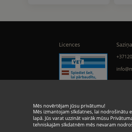
Licences
Saziņa
+3712
info@m
face
Mēs novērtējam jūsu privātumu!
Licences numurs
Mēs izmantojam sīkdatnes, lai nodrošinātu e-
VA-9936453
lapā. Jūs varat uzzināt vairāk mūsu Privātuma 
tehniskajām sīkdatnēm mēs nevaram nodroši