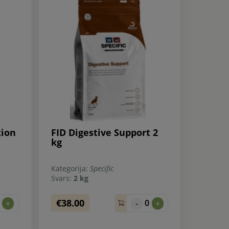
tion
FID Digestive Support 2
kg
Kategorija:
Specific
Svars:
2 kg
€38.00
0
0
+
-
+