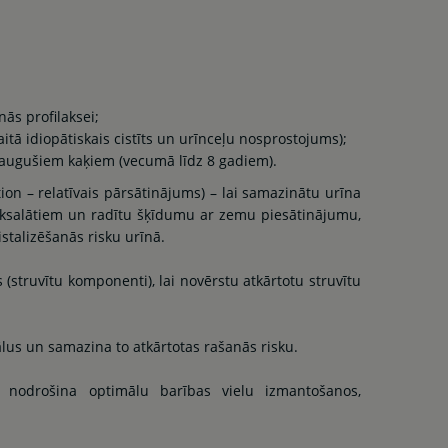
nās profilaksei;
aitā idiopātiskais cistīts un urīnceļu nosprostojums);
ieaugušiem kaķiem (vecumā līdz 8 gadiem).
on – relatīvais pārsātinājums) – lai samazinātu urīna
 oksalātiem un radītu šķīdumu ar zemu piesātinājumu,
istalizēšanās risku urīnā.
(struvītu komponenti), lai novērstu atkārtotu struvītu
ālus un samazina to atkārtotas rašanās risku.
ti nodrošina optimālu barības vielu izmantošanos,