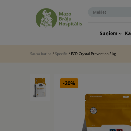
Suņiem
K
Sausā barība
/
Specific
/
FCD Crystal Prevention 2 kg
-20%