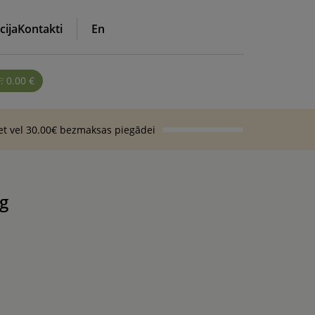
cija
Kontakti
En
0.00
€
iet vel 30.00€ bezmaksas piegādei
g