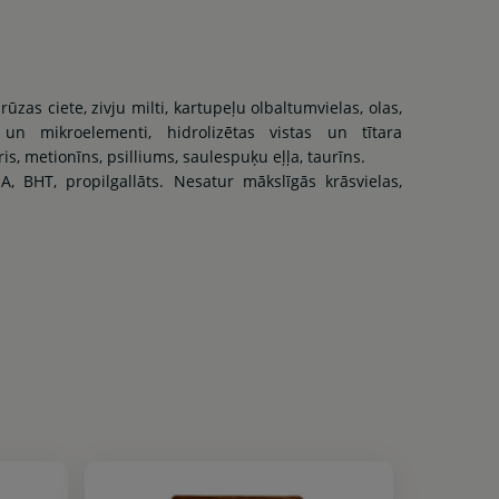
ūzas ciete, zivju milti, kartupeļu olbaltumvielas, olas,
ni un mikroelementi, hidrolizētas vistas un tītara
s, metionīns, psilliums, saulespuķu eļļa, taurīns.
A, BHT, propilgallāts. Nesatur mākslīgās krāsvielas,