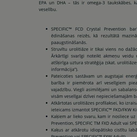
EPA un DHA – tās ir omega-3 taukskābes, ka
veselību.
SPECIFIC™ FCD Crystal Prevention ba
ēdināšanas reizēs, kā rezultātā mazin
paaugstināšanās.
Struvītu urolitiāze ir tikai viens no da
Ārkārtīgi svarīgi noteikt akmeņu veidu
atšķirīga uztura stratēģija (skat. uroliti
informācija”).
Pateicoties sastāvam un augstajai enerģ
barība ir piemērota arī veselīgiem pi
vajadzību. Viegli asimilējami un sabala
visām veselīgai dzīvei nepieciešamajām b
Atkārtotas urolitiāzes profilaksei, ko izrai
ieteicams izmantot SPECIFIC™ FKD/FKW Ki
Kaķiem ar lieko svaru, kam ir nosliece uz 
Prevention, SPECIFIC TM FXD Adult vai SP
Kaķus ar atkārotu idiopātisko cistītu la
Prevention vai SPECIFIC™ FXW Adult).