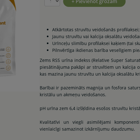
+ Pievienot grozam
Atkārtotas struvītu veidošanās profilaksei;
Jaunu struvītu vai kalcija oksalātu veidoša
Urīnceļu slimību profilaksei kaķiem (tai sk
Pilnvērtīga ikdienas barība veselīgiem p
Zems RSS urīna indekss (Relative Super Saturati
piesātinājuma pakāpi ar struvītiem un kalcija
kas mazina jaunu struvītu un kalcija oksalātu kr
Barībai ir pazemināts magnija un fosfora saturs 
kristālu un akmeņu veidošanos.
pH urīna zem 6,4 izšķīdina esošos struvītu krist
Kvalitatīvi un viegli asimilējami komponen
vienlaicīgi samazinot izkārnījumu daudzumu.