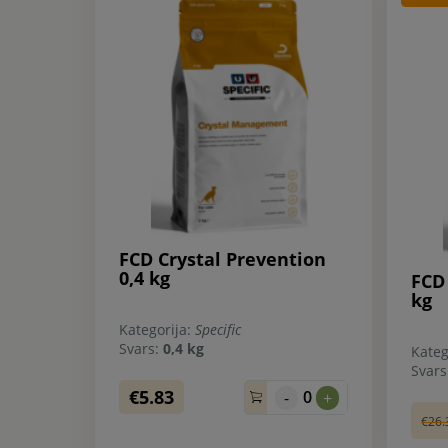
FCD Crystal Prevention
0,4 kg
FCD
kg
Kategorija:
Specific
Svars:
0,4 kg
Kateg
Svar
€5.83
0
-
+
€26.