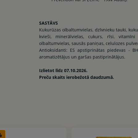
SASTĀVS
Kukurūzas olbaltumvielas, dzīvnieku tauki, kukur
kvieši, minerālvielas, cukurs, rīsi, vitamī
olbaltumvielas, sausās paniņas, celulozes pulveri
Antioksidanti: ES apstiprinātas piedevas - BH
aromatizētājus un garšas pastiprinātājus.
Izlietot līdz 07.10.2026.
Preču skaits ierobežotā daudzumā.
%