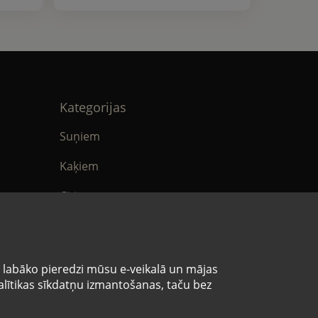
Kategorijas
Suņiem
Kaķiem
Citi
tika
E-Aptieka
ikumi
s labāko pieredzi mūsu e-veikalā un mājas
analītikas sīkdatņu izmantošanas, taču bez