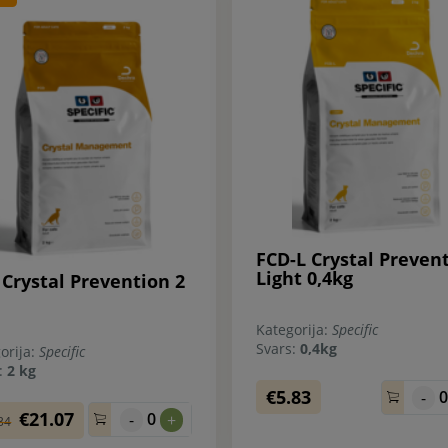
FCD-L Crystal Preven
Light 0,4kg
 Crystal Prevention 2
Kategorija:
Specific
Svars:
0,4kg
orija:
Specific
s:
2 kg
€5.83
-
€21.07
0
-
+
34