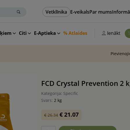
Vetklīnika
E-veikals
Par mums
Informā
aķiem
Citi
E-Aptieka
% Atlaides
Ienākt
Pievienoj
FCD Crystal Prevention 2 k
Kategorija: Specific
Svars:
2 kg
€ 21.07
€ 26.34