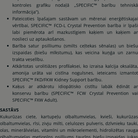
kontroles grafiku nodaļā „SPECIFIC™ barību tehniskā
informācija”).
Pateicoties īpašajam sastāvam un mērenai enerģētiskajai
vērtībai, SPECIFIC™ FCD-L Crystal Prevention barība ir īpaši
labi piemērota arī mazkustīgiem kaķiem un kaķiem ar
noslieci uz aptaukošanos.
Barība satur psilliumu (smilts ceļtekas sēnalas) un biešu
izspaidas (biešu mīkstumu), kas veicina kuņģa un zarnu
trakta veselību.
Atkārtotas urolitiāzes profilaksei, ko izraisa kalcija oksalāta,
amonija urāta vai cistīna nogulsnes, ieteicams izmantot
SPECIFIC™ FKD/FKW Kidney Support barību.
Kaķus ar atkārotu idiopātisko cistītu labāk ēdināt ar
konservu barību (SPECIFIC™ FCW Crystal Prevention vai
SPECIFIC™ FXW Adult).
SASTĀVS
Kukurūzas ciete, kartupeļu olbaltumvielas, kvieši, kukurūzas
olbaltumvielas, rīsi, zivju milti, celulozes pulveris, dzīvnieku tauki,
olas, minerālvielas, vitamīni un mikroelementi, hidrolizētas rauga
olbaltumvielas, metionīns, psilliums, taurīns, biešu izspaidas, jukas