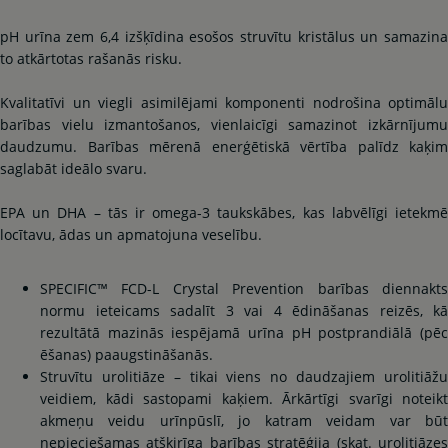
pH urīna zem 6,4 izšķīdina esošos struvītu kristālus un samazina
to atkārtotas rašanās risku.
Kvalitatīvi un viegli asimilējami komponenti nodrošina optimālu
barības vielu izmantošanos, vienlaicīgi samazinot izkārnījumu
daudzumu. Barības mērenā enerģētiskā vērtība palīdz kaķim
saglabāt ideālo svaru.
EPA un DHA – tās ir omega-3 taukskābes, kas labvēlīgi ietekmē
locītavu, ādas un apmatojuna veselību.
SPECIFIC™ FCD-L Crystal Prevention barības diennakts
normu ieteicams sadalīt 3 vai 4 ēdināšanas reizēs, kā
rezultātā mazinās iespējamā urīna pH postprandiālā (pēc
ēšanas) paaugstināšanās.
Struvītu urolitiāze – tikai viens no daudzajiem urolitiāžu
veidiem, kādi sastopami kaķiem. Ārkārtīgi svarīgi noteikt
akmeņu veidu urīnpūslī, jo katram veidam var būt
nepieciešamas atšķirīga barības stratēģija (skat. urolitiāzes