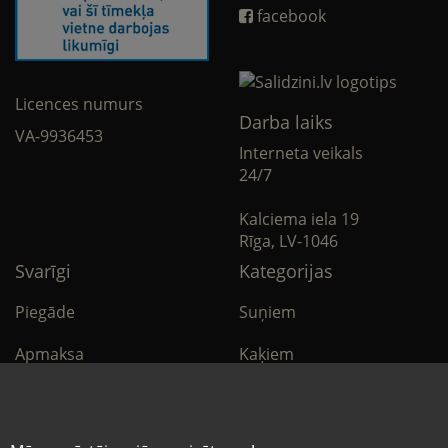
facebook
Licences numurs
Darba laiks
VA-9936453
Interneta veikals
24/7
Kalciema iela 19
Rīga, LV-1046
Svarīgi
Kategorijas
Piegāde
Suņiem
Apmaksa
Kaķiem
Noteikumi
Citi
Privātuma politika
E-Aptieka