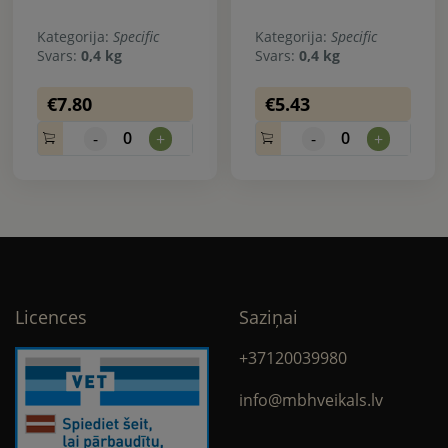
Kategorija:
Specific
Kategorija:
Specific
Svars:
0,4 kg
Svars:
0,4 kg
€7.80
€5.43
0
0
-
+
-
+
Licences
Saziņai
+37120039980
info@mbhveikals.lv