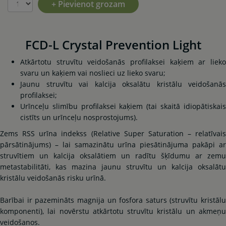
+ Pievienot grozam
FCD-L Crystal Prevention Light
Atkārtotu struvītu veidošanās profilaksei kaķiem ar lieko
svaru un kaķiem vai noslieci uz lieko svaru;
Jaunu struvītu vai kalcija oksalātu kristālu veidošanās
profilaksei;
Urīnceļu slimību profilaksei kaķiem (tai skaitā idiopātiskais
cistīts un urīnceļu nosprostojums).
Zems RSS urīna indekss (Relative Super Saturation – relatīvais
pārsātinājums) – lai samazinātu urīna piesātinājuma pakāpi ar
struvītiem un kalcija oksalātiem un radītu šķīdumu ar zemu
metastabilitāti, kas mazina jaunu struvītu un kalcija oksalātu
kristālu veidošanās risku urīnā.
Barībai ir pazemināts magnija un fosfora saturs (struvītu kristālu
komponenti), lai novērstu atkārtotu struvītu kristālu un akmeņu
veidošanos.