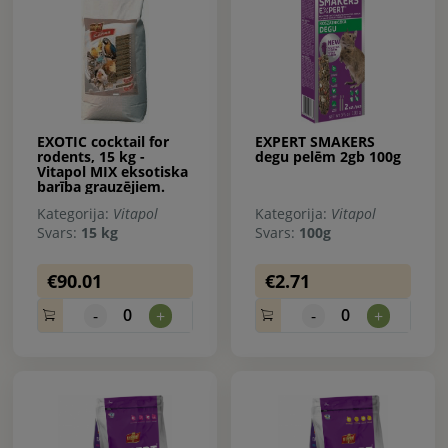
EXOTIC cocktail for
EXPERT SMAKERS
rodents, 15 kg -
degu pelēm 2gb 100g
Vitapol MIX eksotiska
barība grauzējiem.
Kategorija:
Vitapol
Kategorija:
Vitapol
Svars:
15 kg
Svars:
100g
€90.01
€2.71
0
0
-
+
-
+