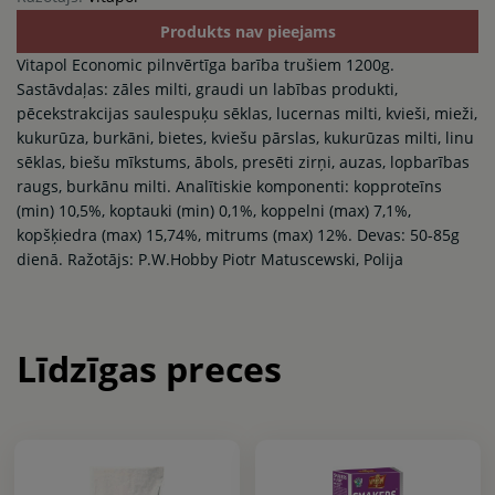
Produkts nav pieejams
Vitapol Economic pilnvērtīga barība trušiem 1200g.
Sastāvdaļas: zāles milti, graudi un labības produkti,
pēcekstrakcijas saulespuķu sēklas, lucernas milti, kvieši, mieži,
kukurūza, burkāni, bietes, kviešu pārslas, kukurūzas milti, linu
sēklas, biešu mīkstums, ābols, presēti zirņi, auzas, lopbarības
raugs, burkānu milti. Analītiskie komponenti: kopproteīns
(min) 10,5%, koptauki (min) 0,1%, koppelni (max) 7,1%,
kopšķiedra (max) 15,74%, mitrums (max) 12%. Devas: 50-85g
dienā. Ražotājs: P.W.Hobby Piotr Matuscewski, Polija
Līdzīgas preces