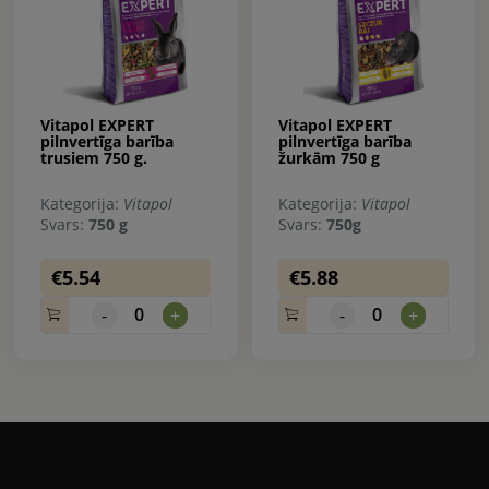
Vitapol EXPERT
Vitapol EXPERT
pilnvertīga barība
pilnvertīga barība
trusiem 750 g.
žurkām 750 g
Kategorija:
Vitapol
Kategorija:
Vitapol
Svars:
750 g
Svars:
750g
€5.54
€5.88
0
0
-
+
-
+