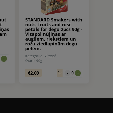
nut
STANDARD Smakers with
t
nuts, fruits and rose
jiņas
petals for degu 2pcs 90g -
iem
Vitapol nūjiņas ar
augļiem, riekstiem un
rožu ziedlapiņām degu
pelēm.
Kategorija:
Vitapol
0
+
Svars:
90g
€2.09
0
-
+