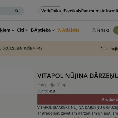
Vetklīnika
E-veikals
Par mums
Informā
aķiem
Citi
E-Aptieka
% Atlaides
Ienākt
U GRAUZĒJIEM/TRUŠIEM N12
Pievienoj
VITAPOL NŪJIŅA DĀRZEŅU
Kategorija: Vitapol
Svars:
45g
Produkt
VITAPOL SMAKERS NŪJIŅA DĀRZEŅU GRAUZĒJIE
ar graudiem, žāvētiem dārzeņiem un augļiem. S