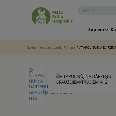
Suņiem
K
Gardumi un papildbarība
/
Vitapol
/
VITAPOL NŪJIŅA DĀRZEŅ