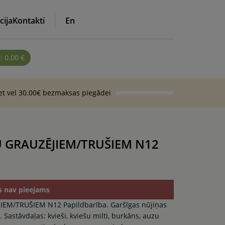
cija
Kontakti
En
0.00
€
iet vel 30.00€ bezmaksas piegādei
 GRAUZĒJIEM/TRUŠIEM N12
s nav pieejams
M/TRUŠIEM N12 Papildbarība. Garšīgas nūjiņas
astāvdaļas: kvieši, kviešu milti, burkāns, auzu