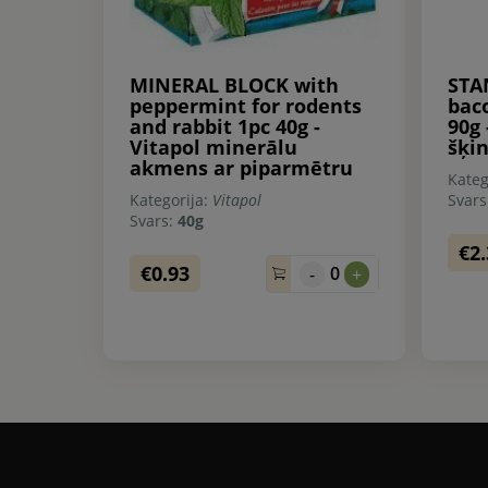
MINERAL BLOCK with
STA
peppermint for rodents
bac
and rabbit 1pc 40g -
90g 
Vitapol minerālu
šķi
akmens ar piparmētru
Kateg
Kategorija:
Vitapol
Svar
Svars:
40g
€2
€0.93
0
-
+