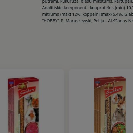
putrami, kukurūza, biešu mīkstums, kartupeļi,
Analītiskie komponenti: kopproteīns (min) 10,
mitrums (max) 12%, koppelni (max) 5,4%. Glabā
“HOBBY’’, P. Maruszewski, Polija - Atzīšanas 