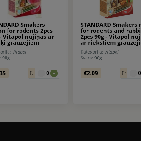
NDARD Smakers
STANDARD Smakers 
on for rodents 2pcs
for rodents and rabbi
- Vitapol nūjiņas ar
2pcs 90g - Vitapol nū
nķi grauzējiem
ar riekstiem grauzēj
orija:
Vitapol
Kategorija:
Vitapol
s:
90g
Svars:
90g
.35
€2.09
0
-
+
-