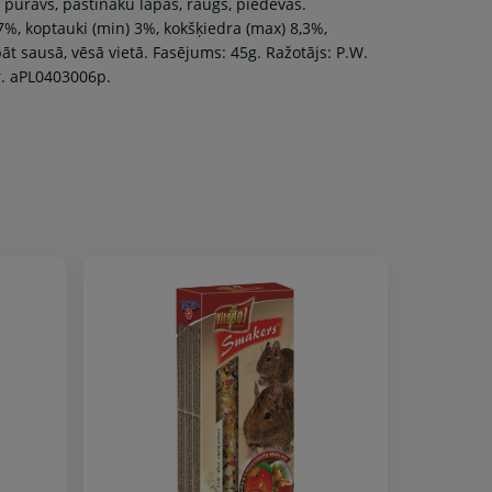
 puravs, pastinaku lapas, raugs, piedevas.
7%, koptauki (min) 3%, kokšķiedra (max) 8,3%,
t sausā, vēsā vietā. Fasējums: 45g. Ražotājs: P.W.
Nr. aPL0403006p.