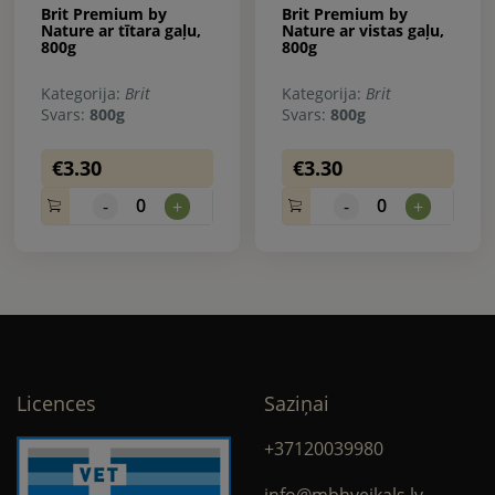
Brit Premium by
Brit Premium by
Nature ar tītara gaļu,
Nature ar vistas gaļu,
800g
800g
Kategorija:
Brit
Kategorija:
Brit
Svars:
800g
Svars:
800g
€3.30
€3.30
0
0
-
+
-
+
Licences
Saziņai
+37120039980
info@mbhveikals.lv