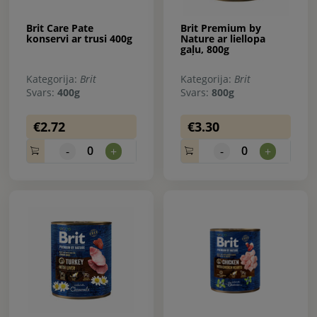
Brit Care Pate
Brit Premium by
konservi ar trusi 400g
Nature ar liellopa
gaļu, 800g
Kategorija:
Brit
Kategorija:
Brit
Svars:
400g
Svars:
800g
€2.72
€3.30
0
0
-
+
-
+