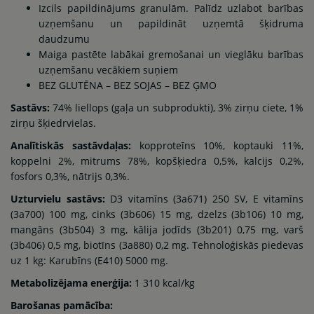
Izcils papildinājums granulām. Palīdz uzlabot barības
uzņemšanu un papildināt uzņemtā šķidruma
daudzumu
Maiga pastēte labākai gremošanai un vieglāku barības
uzņemšanu vecākiem suņiem
BEZ GLUTĒNA – BEZ SOJAS – BEZ ĢMO
Sastāvs:
74% liellops (gaļa un subprodukti), 3% zirņu ciete, 1%
zirņu šķiedrvielas.
Analītiskās sastāvdaļas:
kopproteīns 10%, koptauki 11%,
koppelni 2%, mitrums 78%, kopšķiedra 0,5%, kalcijs 0,2%,
fosfors 0,3%, nātrijs 0,3%.
Uzturvielu sastāvs:
D3 vitamīns (3a671) 250 SV, E vitamīns
(3a700) 100 mg, cinks (3b606) 15 mg, dzelzs (3b106) 10 mg,
mangāns (3b504) 3 mg, kālija jodīds (3b201) 0,75 mg, varš
(3b406) 0,5 mg, biotīns (3a880) 0,2 mg. Tehnoloģiskās piedevas
uz 1 kg: Karubīns (E410) 5000 mg.
Metabolizējama enerģija:
1 310 kcal/kg
Barošanas pamācība: