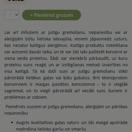
+ Pievienot grozam
Lai arī mīluļiem ar jutīgu gremošanu, nepanesību vai ar
alerģijām būtu lieliska labsajūta, viņiem jāpasniedz uzturs,
kas nesatur kaitīgus alergēnus. Kaitīgo produktu noteikšana
var aizņemt daudz laika, un te var ļoti labi palīdzēt konservi ar
viena veida proteīnu. Šādi var vienkārši pārbaudīt, uz kuru
proteīnu suns reaģē, un ar izslēgšanas metodi izvairīties no
visa kaitīgā. Tā kā daži suņi ar jutīgu gremošanu slikti
pārstrādā lielākus gaļas vai ķidu gabalus, Brit Monoprotein
konserviem ir maigas pastētes konsistence – to ir vieglāk
sagremot, un to viegli pārstrādā arī vecāki suņi, kuriem ir
problēmas ar zobiem.
Piemērots suņiem ar jutīgu gremošanu, alerģijām un pārtikas
nepanesību
Augsts kvalitatīvas gaļas saturs un tās maigā apstrāde
nodrošina lielisku garšu un smaržu