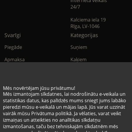
Interneta veikals
24/7
Kalciema iela 19
Rīga, LV-1046
Svarīgi
Kategorijas
Piegāde
Suņiem
Apmaksa
Kaķiem
Noteikumi
Citi
Privātuma politika
E-Aptieka
Mēs novērtējam jūsu privātumu!
Mēs izmantojam sīkdatnes, lai nodrošinātu e-veikala un
Sīkdatņu noteikumi
statistikas datus, kas palīdzēs mums sniegt jums labāko
pieredzi mūsu e-veikalā un mājas lapā. Jūs varat uzzināt
vairāk mūsu Privātuma politikā. Ja vēlaties, varat veikt
© Mazo brāļu hospitālis 2026
izmaiņas un atteikties no analītikas sīkdatņu
Pēdējais tīmekļvietnē ievietotās informācijas
izmantošanas, taču bez tehniskajām sīkdatnēm mēs
atjaunošanas datums 07.08.2026