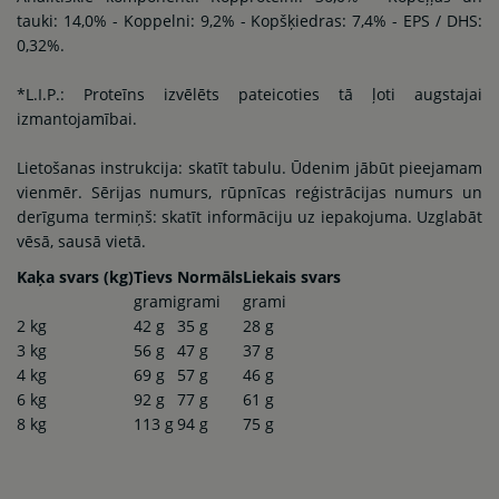
tauki: 14,0% - Koppelni: 9,2% - Kopšķiedras: 7,4% - EPS / DHS:
0,32%.
*L.I.P.: Proteīns izvēlēts pateicoties tā ļoti augstajai
izmantojamībai.
Lietošanas instrukcija: skatīt tabulu. Ūdenim jābūt pieejamam
vienmēr. Sērijas numurs, rūpnīcas reģistrācijas numurs un
derīguma termiņš: skatīt informāciju uz iepakojuma. Uzglabāt
vēsā, sausā vietā.
Kaķa svars (kg)
Tievs
Normāls
Liekais svars
grami
grami
grami
2 kg
42 g
35 g
28 g
3 kg
56 g
47 g
37 g
4 kg
69 g
57 g
46 g
6 kg
92 g
77 g
61 g
8 kg
113 g
94 g
75 g