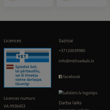
Licences
Saziņai
+37120039980
info@mbhveikals.lv
facebook
Licences numurs
Darba laiks
VA-9936453