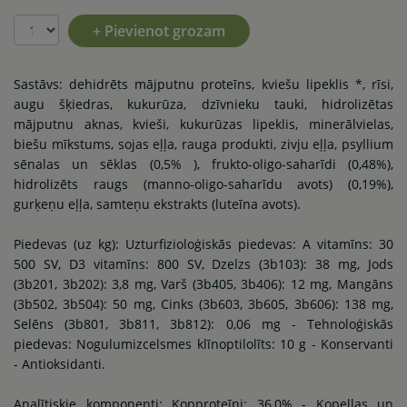
+ Pievienot grozam
Sastāvs: dehidrēts mājputnu proteīns, kviešu lipeklis *, rīsi,
augu šķiedras, kukurūza, dzīvnieku tauki, hidrolizētas
mājputnu aknas, kvieši, kukurūzas lipeklis, minerālvielas,
biešu mīkstums, sojas eļļa, rauga produkti, zivju eļļa, psyllium
sēnalas un sēklas (0,5% ), frukto-oligo-saharīdi (0,48%),
hidrolizēts raugs (manno-oligo-saharīdu avots) (0,19%),
gurķeņu eļļa, samteņu ekstrakts (luteīna avots).
Piedevas (uz kg): Uzturfizioloģiskās piedevas: A vitamīns: 30
500 SV, D3 vitamīns: 800 SV, Dzelzs (3b103): 38 mg, Jods
(3b201, 3b202): 3,8 mg, Varš (3b405, 3b406): 12 mg, Mangāns
(3b502, 3b504): 50 mg, Cinks (3b603, 3b605, 3b606): 138 mg,
Selēns (3b801, 3b811, 3b812): 0,06 mg - Tehnoloģiskās
piedevas: Nogulumizcelsmes klīnoptilolīts: 10 g - Konservanti
- Antioksidanti.
Analītiskie komponenti: Kopproteīni: 36,0% - Kopeļļas un