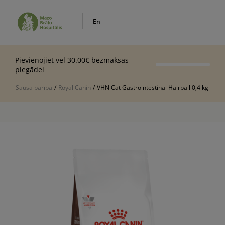
En
Pievienojiet vel 30.00€ bezmaksas
piegādei
Sausā barība
/
Royal Canin
/
VHN Cat Gastrointestinal Hairball 0,4 kg