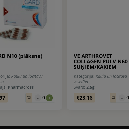
RD N10 (plāksne)
VE ARTHROVET
COLLAGEN PULV N60
SUŅIEM/KAĶIEM
orija:
Kaulu un locītavu
Kategorija:
Kaulu un locītavu
ība
veselība
ājs:
Pharmacross
Svars:
2,5g
.97
€23.16
0
-
+
-