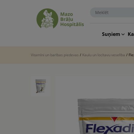
Suņiem
K
Vitamīni un barības piedevas
/
Kaulu un locītavu veselība
/
Fl