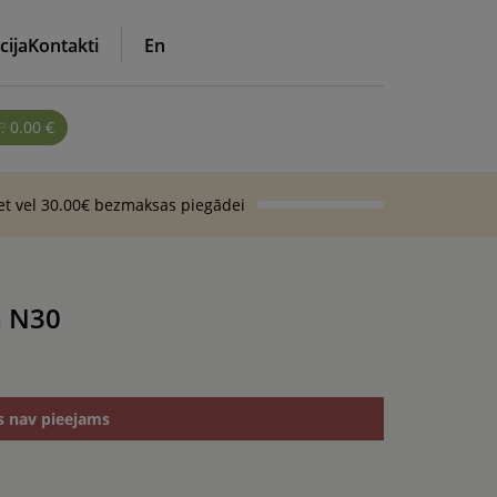
cija
Kontakti
En
0.00
€
iet vel 30.00€ bezmaksas piegādei
m N30
s nav pieejams