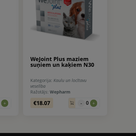
WeJoint Plus maziem
suņiem un kaķiem N30
Kategorija:
Kaulu un locītavu
veselība
Ražotājs:
Wepharm
€18.07
0
0
+
-
+