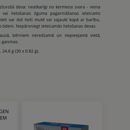
uzturošā deva: neatkarīgi no ķermeņa svara - viena
, vai lietošanas ilguma pagarināšanas ieteicams
leti var dot tieši mutē vai sajaukt kopā ar barību.
ūdeni. Nepārsniegt ieteicamās lietošanas devas.
sausā, bērniem neredzamā un nepieejamā vietā,
s gaismas.
24.6 g (30 x 0.82 g).