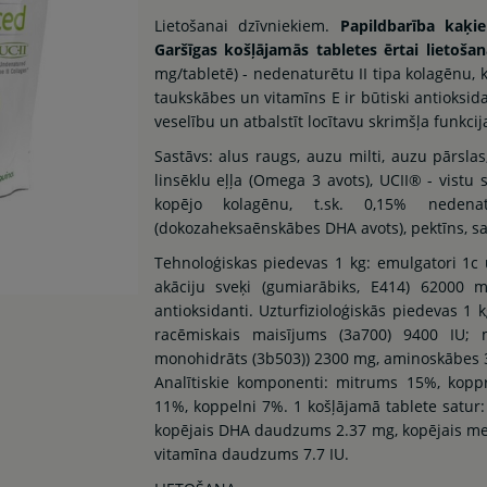
Lietošanai dzīvniekiem.
Papildbarība kaķie
Garšīgas košļājamās tabletes ērtai lietošan
mg/tabletē) - nedenaturētu II tipa kolagēnu, 
taukskābes un vitamīns E ir būtiski antioksida
veselību un atbalstīt locītavu skrimšļa funkcij
Sastāvs: alus raugs, auzu milti, auzu pārslas,
linsēklu eļļa (Omega 3 avots), UCII® - vistu 
kopējo kolagēnu, t.sk. 0,15% nedena
(dokozaheksaēnskābes DHA avots), pektīns, sah
Tehnoloģiskas piedevas 1 kg: emulgatori 1c un
akāciju sveķi (gumiarābiks, E414) 62000 m
antioksidanti. Uzturfizioloģiskās piedevas 1 k
racēmiskais maisījums (3a700) 9400 IU;
monohidrāts (3b503)) 2300 mg, aminoskābes 3
Analītiskie komponenti: mitrums 15%, koppr
11%, koppelni 7%. 1 košļājamā tablete satu
kopējais DHA daudzums 2.37 mg, kopējais met
vitamīna daudzums 7.7 IU.