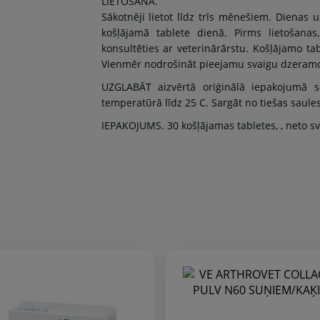
LIETOŠANA.
Sākotnēji lietot līdz trīs mēnešiem. Dienas 
košļājamā tablete dienā. Pirms lietošanas
konsultēties ar veterinārārstu. Košļājamo tab
Vienmēr nodrošināt pieejamu svaigu dzeramo 
UZGLABĀT aizvērtā oriģinālā iepakojumā 
temperatūrā līdz 25 C. Sargāt no tiešas saule
IEPAKOJUMS. 30 košļājamas tabletes, , neto sv. 