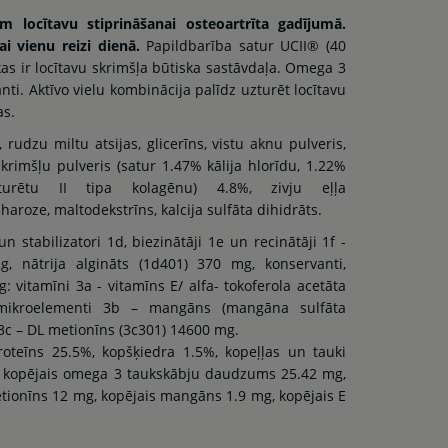
m locītavu stiprināšanai osteoartrīta gadījumā.
ai vienu reizi dienā.
Papildbarība satur UCII® (40
kas ir locītavu skrimšļa būtiska sastāvdaļa. Omega 3
nti. Aktīvo vielu kombinācija palīdz uzturēt locītavu
as.
 rudzu miltu atsijas, glicerīns, vistu aknu pulveris,
skrimšļu pulveris (satur 1.47% kālija hlorīdu, 1.22%
turētu II tipa kolagēnu) 4.8%, zivju eļļa
aroze, maltodekstrīns, kalcija sulfāta dihidrāts.
 stabilizatori 1d, biezinātāji 1e un recinātāji 1f -
g, nātrija algināts (1d401) 370 mg, konservanti,
g: vitamīni 3a - vitamīns E/ alfa- tokoferola acetāta
 mikroelementi 3b – mangāns (mangāna sulfāta
c – DL metionīns (3c301) 14600 mg.
oteīns 25.5%, kopšķiedra 1.5%, kopeļļas un tauki
r: kopējais omega 3 taukskābju daudzums 25.42 mg,
ionīns 12 mg, kopējais mangāns 1.9 mg, kopējais E