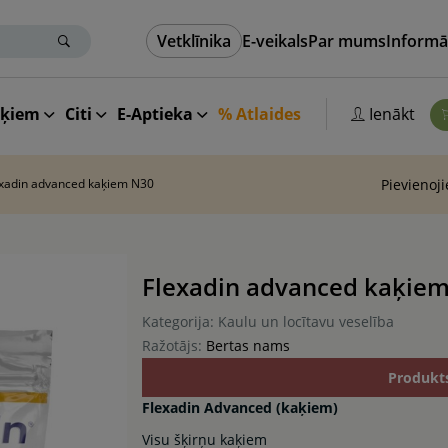
Vetklīnika
E-veikals
Par mums
Informā
aķiem
Citi
E-Aptieka
% Atlaides
Ienākt
exadin advanced kaķiem N30
Pievienoj
Flexadin advanced kaķie
Kategorija: Kaulu un locītavu veselība
Ražotājs:
Bertas nams
Produkt
Flexadin Advanced (kaķiem)
Visu šķirņu kaķiem