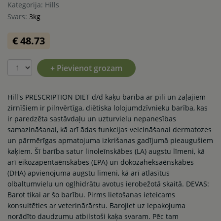
Kategorija: Hills
Svars:
3kg
€ 48.73
+ Pievienot grozam
Hill's PRESCRIPTION DIET d/d kaķu barība ar pīli un zaļajiem
zirnīšiem ir pilnvērtīga, diētiska lolojumdzīvnieku barība, kas
ir paredzēta sastāvdaļu un uzturvielu nepanesības
samazināšanai, kā arī ādas funkcijas veicināšanai dermatozes
un pārmērīgas apmatojuma izkrišanas gadījumā pieaugušiem
kaķiem. Šī barība satur linoleīnskābes (LA) augstu līmeni, kā
arī eikozapentaēnskābes (EPA) un dokozaheksaēnskābes
(DHA) apvienojuma augstu līmeni, kā arī atlasītus
olbaltumvielu un ogļhidrātu avotus ierobežotā skaitā. DEVAS:
Barot tikai ar šo barību. Pirms lietošanas ieteicams
konsultēties ar veterinārārstu. Barojiet uz iepakojuma
norādīto daudzumu atbilstoši kaķa svaram. Pēc tam