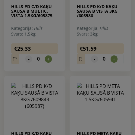
HILLS PD C/D KAĶU
HILLS PD K/D KAĶU
SAUSĀ B MULTIC.
SAUSĀ B VISTA 3KG
VISTA 1.5KG/605875
/605986
Kategorija:
Hills
Kategorija:
Hills
Svars:
1.5kg
Svars:
3kg
€25.33
€51.59
0
0
-
+
-
+
HILLS PD K/D KAĶU
HILLS PD META KAĶU