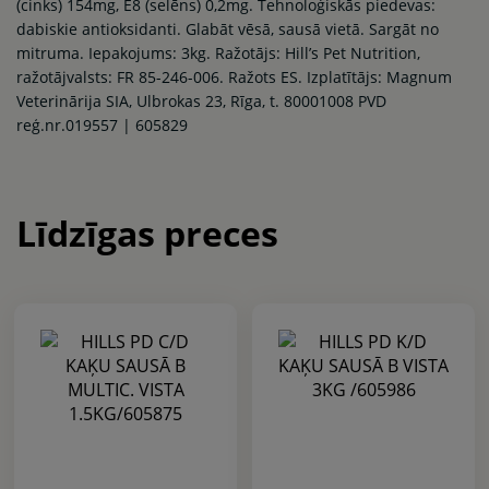
(cinks) 154mg, E8 (selēns) 0,2mg. Tehnoloģiskās piedevas:
dabiskie antioksidanti. Glabāt vēsā, sausā vietā. Sargāt no
mitruma. Iepakojums: 3kg. Ražotājs: Hill’s Pet Nutrition,
ražotājvalsts: FR 85-246-006. Ražots ES. Izplatītājs: Magnum
Veterinārija SIA, Ulbrokas 23, Rīga, t. 80001008 PVD
reģ.nr.019557 | 605829
Līdzīgas preces