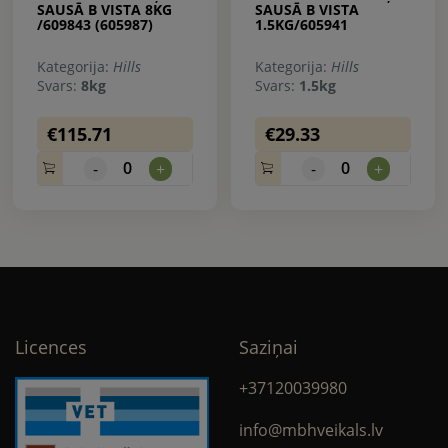
SAUSĀ B VISTA 8KG
SAUSĀ B VISTA
/609843 (605987)
1.5KG/605941
Kategorija:
Hills
Kategorija:
Hills
Svars:
8kg
Svars:
1.5kg
€115.71
€29.33
0
0
-
+
-
+
Licences
Saziņai
+37120039980
info@mbhveikals.lv