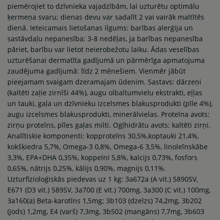
piemērojiet to dzīvnieka vajadzībām, lai uzturētu optimālu
ķermeņa svaru; dienas devu var sadalīt 2 vai vairāk maltītēs
dienā. Ieteicamais lietošanas ilgums: barības alerģija un
sastāvdaļu nepanesība: 3-8 nedēļas, ja barības nepanesība
pāriet, barību var lietot neierobežotu laiku. Ādas veselības
uzturēšanai dermatīta gadījumā un pārmērīga apmatojuma
zaudējuma gadījumā: līdz 2 mēnešiem. Vienmēr jābūt
pieejamam svaigam dzeramajam ūdenim. Sastavs: dārzeņi
(kaltēti zaļie zirnīši 44%), augu olbaltumvielu ekstrakti, eļļas
un tauki, gaļa un dzīvnieku izcelsmes blakusprodukti (pīle 4%),
augu izcelsmes blakusprodukti, minerālvielas. Proteīna avots:
zirņu proteīns, pīles gaļas milti. Ogļhidrātu avots: kaltēti zirņi.
Analītiskie komponenti: kopproteīns 30,5%,koptauki 21,4%,
kokšķiedra 5,7%, Omega-3 0,8%, Omega-6 3,5%, linoleīnskābe
3,3%, EPA+DHA 0,35%, koppelni 5,8%, kalcijs 0,73%, fosfors
0,65%, nātrijs 0,25%, kālijs 0,90%, magnijs 0,11%.
Uzturfizioloģiskās piedevas uz 1 kg: 3a672a (A vit.) 5890SV,
E671 (D3 vit.) 589SV, 3a700 (E vit.) 700mg, 3a300 (C vit.) 100mg,
3a160(a) Beta-karotīns 1,5mg; 3b103 (dzelzs) 74,2mg, 3b202
(jods) 1,2mg, E4 (varš) 7,3mg, 3b502 (mangāns) 7,7mg, 3b603