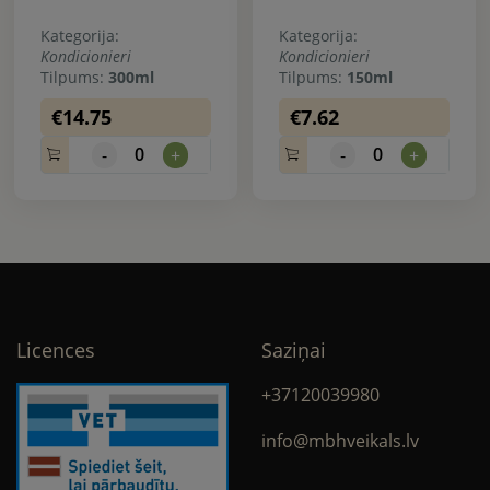
Kategorija:
Kategorija:
Kondicionieri
Kondicionieri
Tilpums:
300ml
Tilpums:
150ml
€14.75
€7.62
0
0
-
+
-
+
Licences
Saziņai
+37120039980
info@mbhveikals.lv