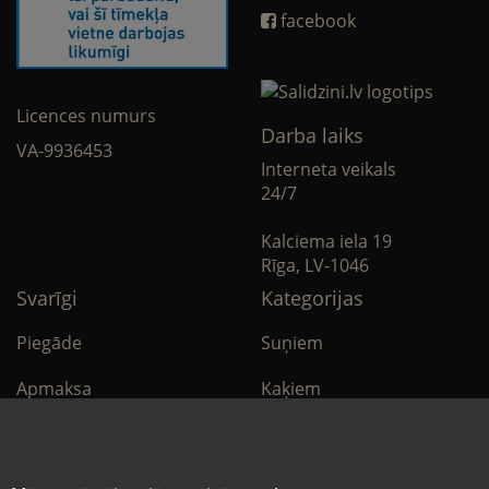
facebook
Licences numurs
Darba laiks
VA-9936453
Interneta veikals
24/7
Kalciema iela 19
Rīga, LV-1046
Svarīgi
Kategorijas
Piegāde
Suņiem
Apmaksa
Kaķiem
Noteikumi
Citi
Privātuma politika
E-Aptieka