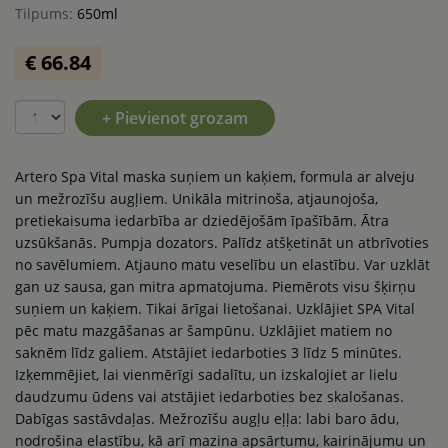
Tilpums:
650ml
€ 66.84
+ Pievienot grozam
Artero Spa Vital maska suņiem un kaķiem, formula ar alveju
un mežrozīšu augļiem. Unikāla mitrinoša, atjaunojoša,
pretiekaisuma iedarbība ar dziedējošām īpašībām. Ātra
uzsūkšanās. Pumpja dozators. Palīdz atšķetināt un atbrīvoties
no savēlumiem. Atjauno matu veselību un elastību. Var uzklāt
gan uz sausa, gan mitra apmatojuma. Piemērots visu šķirņu
suņiem un kaķiem. Tikai ārīgai lietošanai. Uzklājiet SPA Vital
pēc matu mazgāšanas ar šampūnu. Uzklājiet matiem no
saknēm līdz galiem. Atstājiet iedarboties 3 līdz 5 minūtes.
Izķemmējiet, lai vienmērīgi sadalītu, un izskalojiet ar lielu
daudzumu ūdens vai atstājiet iedarboties bez skalošanas.
Dabīgas sastāvdaļas. Mežrozīšu augļu eļļa: labi baro ādu,
nodrošina elastību, kā arī mazina apsārtumu, kairinājumu un