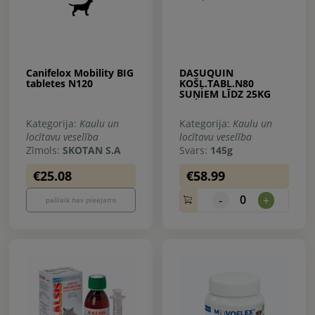
Canifelox Mobility BIG
DASUQUIN
tabletes N120
KOŠĻ.TABL.N80
SUŅIEM LĪDZ 25KG
Kategorija:
Kaulu un
Kategorija:
Kaulu un
locītavu veselība
locītavu veselība
Zīmols:
SKOTAN S.A
Svars:
145g
€25.08
€58.99
0
-
+
pašlaik nav pieejams