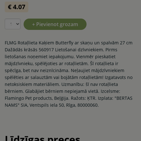
€ 4.07
+ Pievienot grozam
FLMG Rotaļlieta Kaķiem Butterfly ar skaņu un spalvām 27 cm
Dažādās krāsās 560917 Lietošanai dzīvniekiem. Pirms
lietošanas noņemiet iepakojumu. Vienmēr pieskatiet
mājdzīvnieku, spēlējoties ar rotaļlietām. Šī rotaļlieta ir
spēcīga, bet nav neiznīcināma. Neļaujiet mājdzīvniekiem
spēlēties ar salauztām vai bojātām rotaļlietām! Izgatavots no
netoksiskiem materiāliem. Uzmanību: šī nav rotaļlieta
bērniem. Glabājiet bērniem nepiejamā vietā. Izcelsme:
Flamingo Pet products, Beļģija. Ražots: ĶTR. Izplata: "BERTAS
NAMS" SIA, Ventspils iela 50, Rīga, 80000060.
Līdzīgas preces