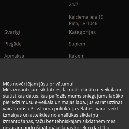
24/7
Kalciema iela 19
Rīga, LV-1046
Svarīgi
Kategorijas
Piegāde
Suņiem
Apmaksa
Kaķiem
Noteikumi
Citi
Privātuma politika
E-Aptieka
Mēs novērtējam jūsu privātumu!
Mēs izmantojam sīkdatnes, lai nodrošinātu e-veikala un
Sīkdatņu noteikumi
statistikas datus, kas palīdzēs mums sniegt jums labāko
pieredzi mūsu e-veikalā un mājas lapā. Jūs varat uzzināt
vairāk mūsu Privātuma politikā. Ja vēlaties, varat veikt
© Mazo brāļu hospitālis 2026
izmaiņas un atteikties no analītikas sīkdatņu
Pēdējais tīmekļvietnē ievietotās informācijas
izmantošanas, taču bez tehniskajām sīkdatnēm mēs
atjaunošanas datums 06.08.2026
nevaram nodrošināt mājaslapas korektu darbību.