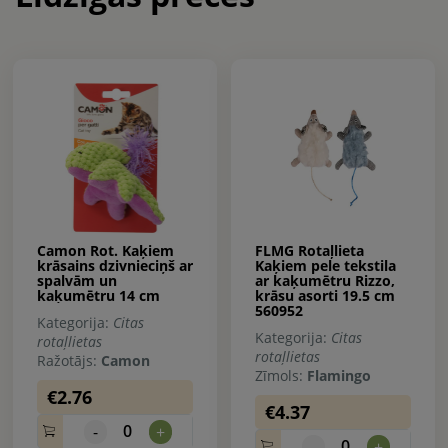
Camon Rot. Kaķiem
FLMG Rotaļlieta
krāsains dzivnieciņš ar
Kaķiem pele tekstila
spalvām un
ar kaķumētru Rizzo,
kaķumētru 14 cm
krāsu asorti 19.5 cm
560952
Kategorija:
Citas
Kategorija:
Citas
rotaļlietas
rotaļlietas
Ražotājs:
Camon
Zīmols:
Flamingo
€2.76
€4.37
0
-
+
0
-
+