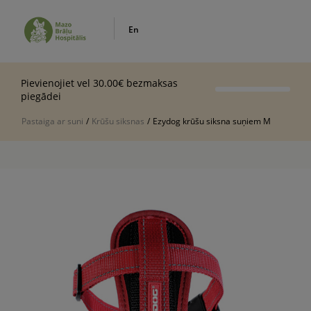
En
Pievienojiet vel 30.00€ bezmaksas
piegādei
Pastaiga ar suni
/
Krūšu siksnas
/
Ezydog krūšu siksna suņiem M