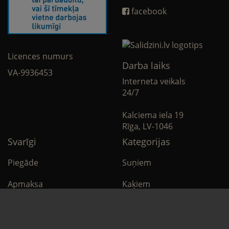
facebook
Licences numurs
Darba laiks
VA-9936453
Interneta veikals
24/7
Kalciema iela 19
Rīga, LV-1046
Svarīgi
Kategorijas
Piegāde
Suņiem
Apmaksa
Kaķiem
Noteikumi
Citi
Privātuma politika
E-Aptieka