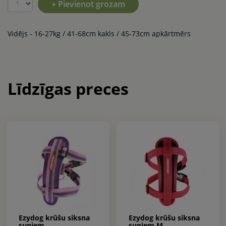
+ Pievienot grozam
Vidējs - 16-27kg / 41-68cm kakls / 45-73cm apkārtmērs
Līdzīgas preces
Ezydog krūšu siksna
Ezydog krūšu siksna
suņiem
suņiem M