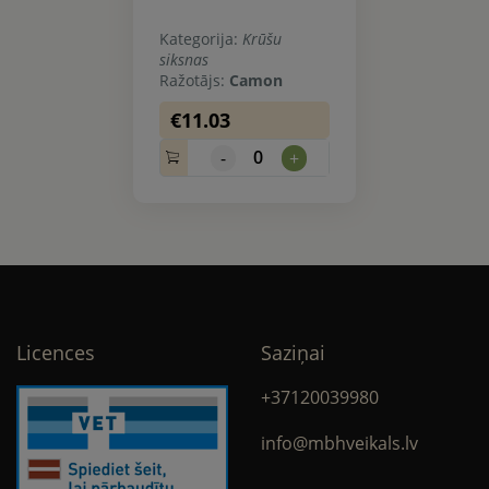
Kategorija:
Krūšu
siksnas
Ražotājs:
Camon
€11.03
0
-
+
Licences
Saziņai
+37120039980
info@mbhveikals.lv