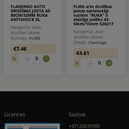
FLAMINGO AUTO
FLMG a/m drošības
DROŠĪBAS JOSTA 60-
jostas savienotājs
80CM/32MM RUKA
suņiem "RUKA" S
ANTISHOCK XL
elastīgs pelēks 43-
50cm/15mm 520217
Kategorija:
Auto
Kategorija:
Auto
drošības siksnas
drošības siksnas
Ražotājs:
FLMG
Zīmols:
Flamingo
€7.46
€4.61
0
-
+
0
-
+
Licences
Saziņai
+37120039980