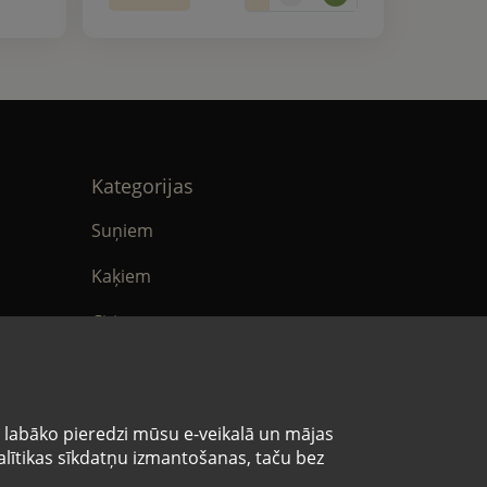
Kategorijas
Suņiem
Kaķiem
Citi
tika
E-Aptieka
ikumi
s labāko pieredzi mūsu e-veikalā un mājas
analītikas sīkdatņu izmantošanas, taču bez