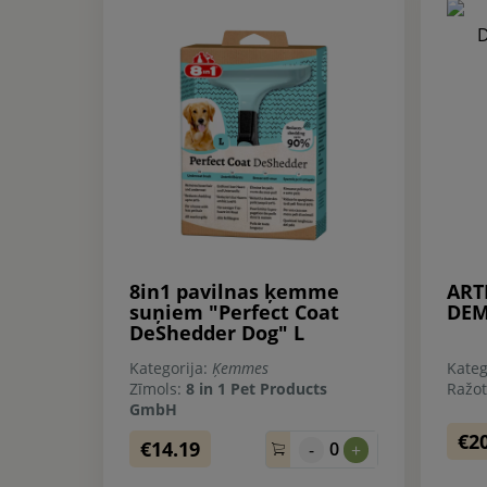
8in1 pavilnas ķemme
ART
suņiem "Perfect Coat
DEM
DeShedder Dog" L
Kategorija:
Ķemmes
Kateg
Zīmols:
8 in 1 Pet Products
Ražot
GmbH
€2
€14.19
0
-
+