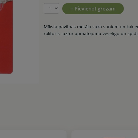
+ Pievienot grozam
Mīksta pavilnas metāla suka suņiem un kaķiem
rokturis -uztur apmatojumu veselīgu un spīdī