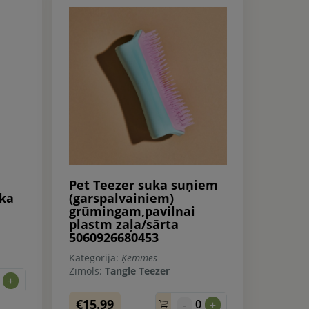
Pet Teezer suka suņiem
ka
(garspalvainiem)
grūmingam,pavilnai
plastm zaļa/sārta
5060926680453
Kategorija:
Ķemmes
Zīmols:
Tangle Teezer
0
+
€15.99
0
-
+