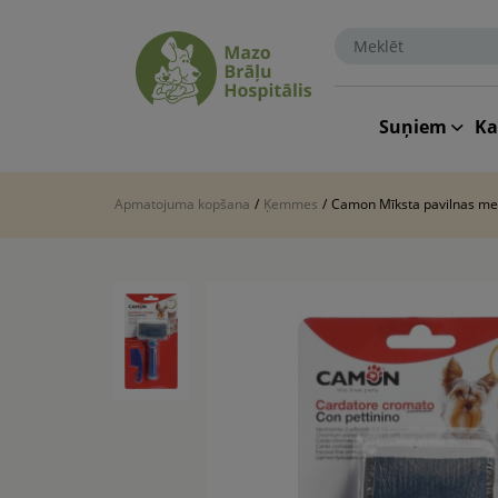
Suņiem
K
Apmatojuma kopšana
/
Ķemmes
/
Camon Mīksta pavilnas me