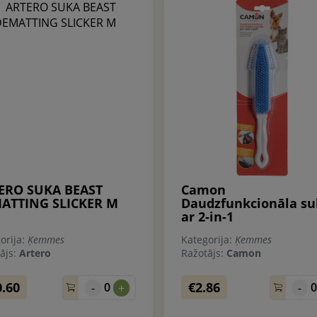
ERO SUKA BEAST
Camon
ATTING SLICKER M
Daudzfunkcionāla su
ar 2-in-1
orija:
Ķemmes
Kategorija:
Ķemmes
ājs:
Artero
Ražotājs:
Camon
0.60
€2.86
0
-
+
-