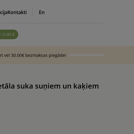
cija
Kontakti
En
0.00
€
iet vel 30.00€ bezmaksas piegādei
tāla suka suņiem un kaķiem