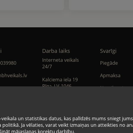
i
Darba laiks
Svarīgi
Interneta veikals
0039980
Piegāde
24/7
bhveikals.lv
Apmaksa
Kalciema iela 19
Rīga, LV-1046
Noteikumi
book
Privātuma poli
Sīkdatņu note
veikala un statistikas datus, kas palīdzēs mums sniegt jum
politikā. Ja vēlaties, varat veikt izmaiņas un atteikties no 
nāt mājaslapas korektu darbību.