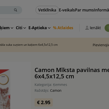
Vetklīnika
E-veikals
Par mums
Informā
aķiem
Citi
E-Aptieka
% Atlaides
Ienākt
tāla suka suņiem un kaķiem 6x4,5x12,5 cm
Pievienoj
Camon Mīksta pavilnas me
6x4,5x12,5 cm
Kategorija: Ķemmes
Ražotājs:
Camon
€ 2.95