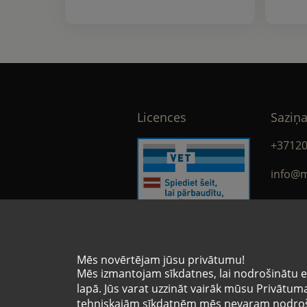
Licences
Saziņa
+3712
info@m
face
Mēs novērtējam jūsu privātumu!
Licences numurs
Mēs izmantojam sīkdatnes, lai nodrošinātu e-
VA-9936453
lapā. Jūs varat uzzināt vairāk mūsu Privātuma 
tehniskajām sīkdatnēm mēs nevaram nodroši