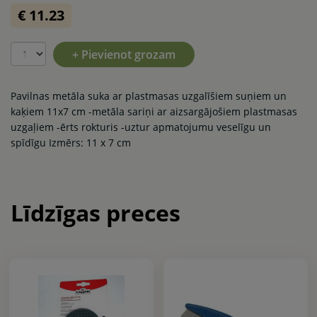
€ 11.23
+ Pievienot grozam
Pavilnas metāla suka ar plastmasas uzgalīšiem suņiem un
kaķiem 11x7 cm -metāla sariņi ar aizsargājošiem plastmasas
uzgaļiem -ērts rokturis -uztur apmatojumu veselīgu un
spīdīgu Izmērs: 11 x 7 cm
Līdzīgas preces