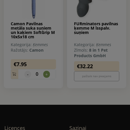
Camon Pavilnas
FURminators pavilnas
metāla suka suņiem
ķemme M īsspalv.
un kaķiem SoftGrip M
suņiem
10x5x18 cm
Kategorija:
Ķemmes
Kategorija:
Ķemmes
Ražotājs:
Camon
Zīmols:
8 in 1 Pet
Products GmbH
€7.95
€32.22
0
-
+
pašlaik nav pieejams
Licences
Saziņai