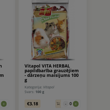
n
Vitapol VITA HERBAL
papildbarība grauzējiem
em
- dārzeņu maisijums 100
g
Kategorija:
Vitapol
Svars:
100 g
€3.18
0
0
+
-
+