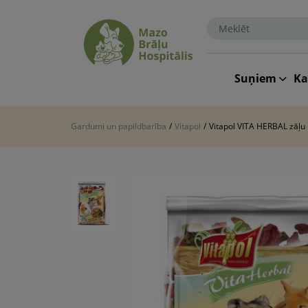
Suņiem
K
Gardumi un papildbarība
/
Vitapol
/
Vitapol VITA HERBAL zāļu