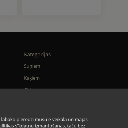
Kategorijas
Suņiem
Kaķiem
Citi
tika
E-Aptieka
ikumi
s labāko pieredzi mūsu e-veikalā un mājas
analītikas sīkdatņu izmantošanas, taču bez