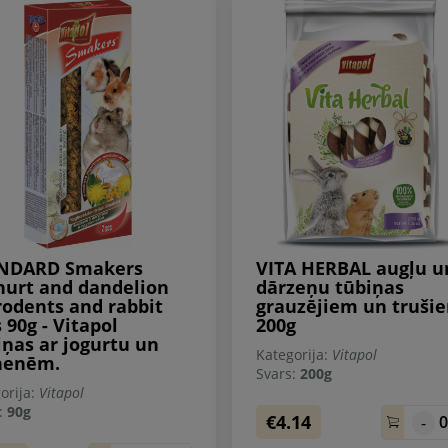
NDARD Smakers
VITA HERBAL augļu u
hurt and dandelion
dārzeņu tūbiņas
rodents and rabbit
grauzējiem un truši
 90g - Vitapol
200g
iņas ar jogurtu un
Kategorija:
Vitapol
nenēm.
Svars:
200g
orija:
Vitapol
s:
90g
€4.14
-