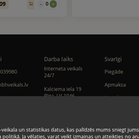
.09
0
-
+
i
Darba laiks
Svarīgi
Interneta veikals
0039980
Piegāde
24/7
bhveikals.lv
Apmaksa
Kalciema iela 19
Rīga, LV-1046
Noteikumi
book
Privātuma poli
Sīkdatņu note
veikala un statistikas datus, kas palīdzēs mums sniegt jum
politikā. Ja vēlaties, varat veikt izmaiņas un atteikties no 