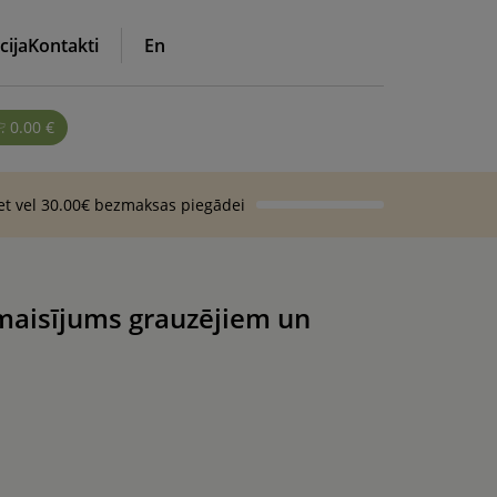
cija
Kontakti
En
0.00
€
iet vel 30.00€ bezmaksas piegādei
maisījums grauzējiem un