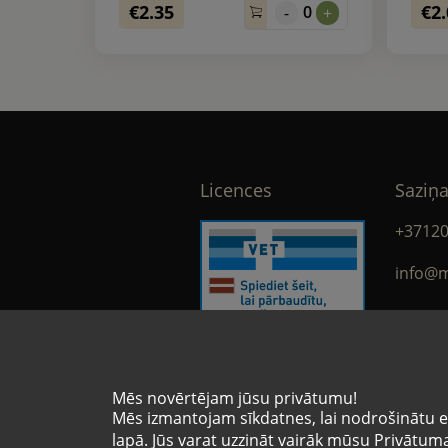
€2.35
€2
0
-
+
Licences
Saziņa
+3712
info@m
face
Mēs novērtējam jūsu privātumu!
Licences numurs
Mēs izmantojam sīkdatnes, lai nodrošinātu e-
VA-9936453
lapā. Jūs varat uzzināt vairāk mūsu Privātuma 