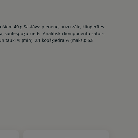
šiem 40 g Sastāvs: pienene, auzu zāle, kliņģerītes
apa, saulespuķu zieds. Analītisko komponentu saturs
n tauki % (min): 2,1 kopšķiedra % (maks.): 6.8