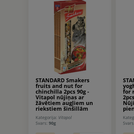
STANDARD Smakers
STA
fruits and nut for
yog
chinchilla 2pcs 90g -
for 
Vitapol nūjiņas ar
2pcs
žāvētiem augļiem un
Nūj
riekstiem šinšillām
pie
Kategorija:
Vitapol
Kateg
Svars:
90g
Svar