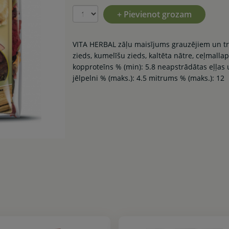
+ Pievienot grozam
VITA HERBAL zāļu maisījums grauzējiem un tru
zieds, kumelīšu zieds, kaltēta nātre, ceļmall
kopproteīns % (min): 5.8 neapstrādātas eļļas u
jēlpelni % (maks.): 4.5 mitrums % (maks.): 12