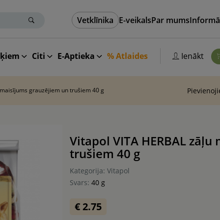
Vetklīnika
E-veikals
Par mums
Informā
aķiem
Citi
E-Aptieka
% Atlaides
Ienākt
 maisījums grauzējiem un trušiem 40 g
Pievienoj
Vitapol VITA HERBAL zāļu 
trušiem 40 g
Kategorija: Vitapol
Svars:
40 g
€ 2.75