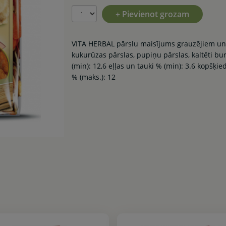
+ Pievienot grozam
VITA HERBAL pārslu maisījums grauzējiem un 
kukurūzas pārslas, pupiņu pārslas, kaltēti b
(min): 12,6 eļļas un tauki % (min): 3.6 kopšķi
% (maks.): 12