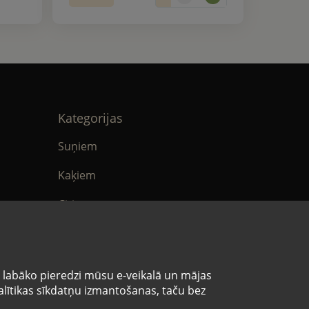
Kategorijas
Suņiem
Kaķiem
Citi
tika
E-Aptieka
ikumi
s labāko pieredzi mūsu e-veikalā un mājas
analītikas sīkdatņu izmantošanas, taču bez