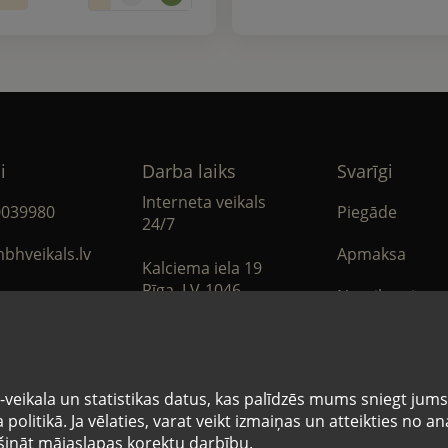
i
Darba laiks
Svarīgi
Interneta veikals
0039980
Piegāde
24/7
bhveikals.lv
Apmaksa
Kalciema iela 19
Rīga, LV-1046
Noteikumi
book
Privātuma poli
Sīkdatņu note
veikala un statistikas datus, kas palīdzēs mums sniegt jum
politikā. Ja vēlaties, varat veikt izmaiņas un atteikties no 
nāt mājaslapas korektu darbību.