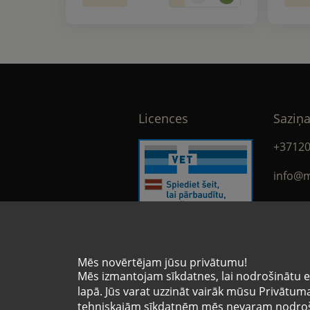
Licences
Saziņa
+3712
info@m
face
Mēs novērtējam jūsu privātumu!
Licences numurs
Mēs izmantojam sīkdatnes, lai nodrošinātu e-
VA-9936453
lapā. Jūs varat uzzināt vairāk mūsu Privātuma 
tehniskajām sīkdatnēm mēs nevaram nodroši