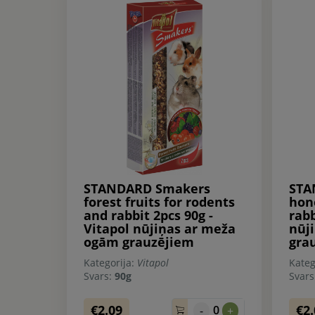
STANDARD Smakers
STA
forest fruits for rodents
hon
and rabbit 2pcs 90g -
rabb
Vitapol nūjiņas ar meža
nūj
ogām grauzējiem
gra
Kategorija:
Vitapol
Kateg
Svars:
90g
Svar
€2.09
€2
0
-
+