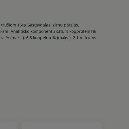
trušiem 150g Sastāvdaļas: zirņu pārslas,
urkāni. Analītisko komponentu saturs kopproteīns%
edra % (maks.): 6.8 koppelnu % (maks.): 2.1 mitrums