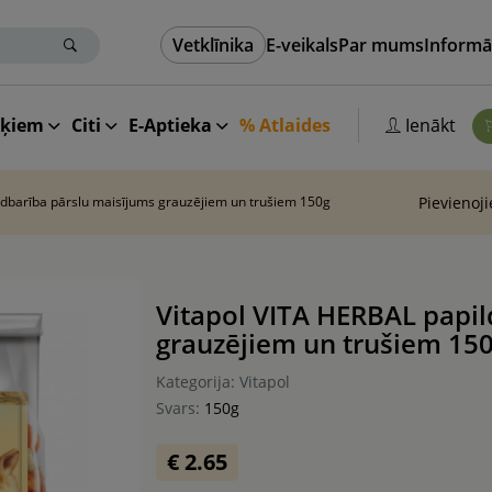
Vetklīnika
E-veikals
Par mums
Informā
aķiem
Citi
E-Aptieka
% Atlaides
Ienākt
ldbarība pārslu maisījums grauzējiem un trušiem 150g
Pievienoj
Vitapol VITA HERBAL papil
grauzējiem un trušiem 15
Kategorija: Vitapol
Svars:
150g
€ 2.65