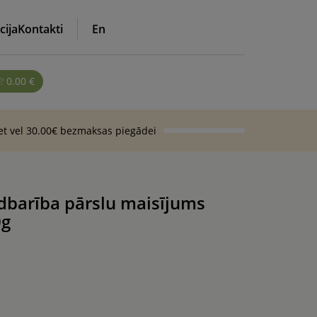
cija
Kontakti
En
0.00
€
iet vel 30.00€ bezmaksas piegādei
dbarība pārslu maisījums
0g