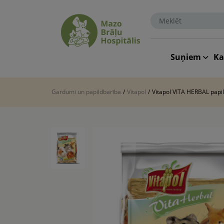
Suņiem
K
Gardumi un papildbarība
/
Vitapol
/
Vitapol VITA HERBAL papi