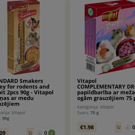
NDARD Smakers
Vitapol
ey for rodents and
COMPLEMENTARY DR
it 2pcs 90g - Vitapol
papildbarība ar meža
iņas ar medu
ogām grauzējiem 75 
uzējiem
Kategorija:
Vitapol
orija:
Vitapol
Svars:
75 g
s:
90g
€1.98
-
.09
0
-
+