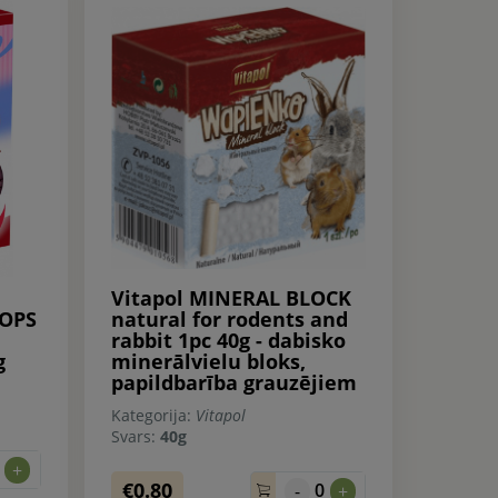
Vitapol MINERAL BLOCK
OPS
natural for rodents and
rabbit 1pc 40g - dabisko
g
minerālvielu bloks,
papildbarība grauzējiem
Kategorija:
Vitapol
Svars:
40g
0
+
€0.80
0
-
+