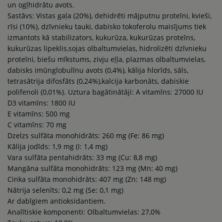
un ogļhidrātu avots.
Sastāvs: Vistas gaļa (20%), dehidrēti mājputnu proteīni, kvieši,
rīsi (10%), dzīvnieku tauki, dabisko tokoferolu maisījums tiek
izmantots kā stabilizators, kukurūza, kukurūzas proteīns,
kukurūzas lipeklis,sojas olbaltumvielas, hidrolizēti dzīvnieku
proteīni, biešu mīkstums, zivju eļļa, plazmas olbaltumvielas,
dabisks imūnglobulīnu avots (0,4%), kālija hlorīds, sāls,
tetrasātrija difosfāts (0,24%),kalcija karbonāts, dabiskie
polifenoli (0,01%). Uztura bagātinātāji: A vitamīns: 27000 IU
D3 vitamīns: 1800 IU
E vitamīns: 500 mg
C vitamīns: 70 mg
Dzelzs sulfāta monohidrāts: 260 mg (Fe: 86 mg)
Kālija jodīds: 1,9 mg (I: 1,4 mg)
Vara sulfāta pentahidrāts: 33 mg (Cu: 8,8 mg)
Mangāna sulfāta monohidrāts: 123 mg (Mn: 40 mg)
Cinka sulfāta monohidrāts: 407 mg (Zn: 148 mg)
Nātrija selenīts: 0,2 mg (Se: 0,1 mg)
Ar dabīgiem antioksidantiem.
Analītiskie komponenti: Olbaltumvielas: 27,0%