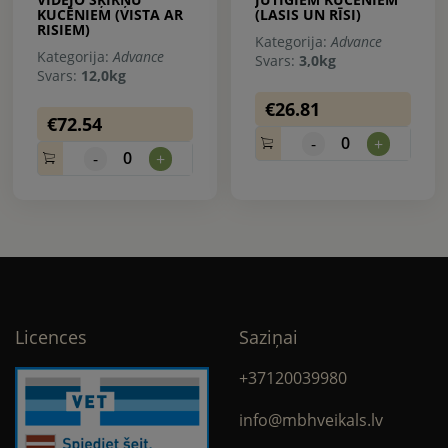
KUCĒNIEM (VISTA AR
(LASIS UN RĪSI)
RISIEM)
Kategorija:
Advance
Kategorija:
Advance
Svars:
3,0kg
Svars:
12,0kg
€26.81
€72.54
0
-
+
0
-
+
Licences
Saziņai
+37120039980
info@mbhveikals.lv