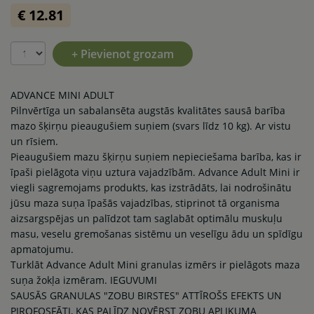
€ 12.81
+ Pievienot grozam
ADVANCE MINI ADULT
Pilnvērtīga un sabalansēta augstās kvalitātes sausā barība
mazo šķirņu pieaugušiem suņiem (svars līdz 10 kg). Ar vistu
un rīsiem.
Pieaugušiem mazu šķirņu suņiem nepieciešama barība, kas ir
īpaši pielāgota viņu uztura vajadzībām. Advance Adult Mini ir
viegli sagremojams produkts, kas izstrādāts, lai nodrošinātu
jūsu maza suņa īpašās vajadzības, stiprinot tā organisma
aizsargspējas un palīdzot tam saglabāt optimālu muskuļu
masu, veselu gremošanas sistēmu un veselīgu ādu un spīdīgu
apmatojumu.
Turklāt Advance Adult Mini granulas izmērs ir pielāgots maza
suņa žokļa izmēram. IEGUVUMI
SAUSĀS GRANULAS "ZOBU BIRSTES" ATTĪROŠS EFEKTS UN
PIROFOSFĀTI, KAS PALĪDZ NOVĒRST ZOBU APLIKUMA