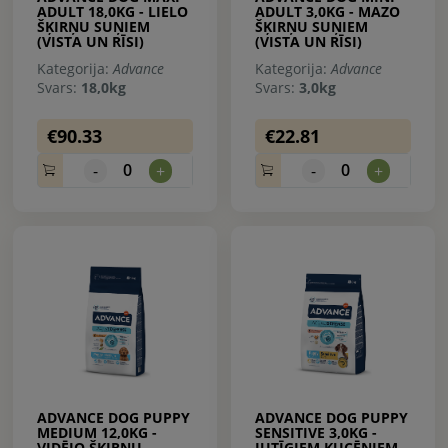
ADULT 18,0KG - LIELO
ADULT 3,0KG - MAZO
ŠĶIRŅU SUŅIEM
ŠĶIRŅU SUŅIEM
(VISTA UN RĪSI)
(VISTA UN RĪSI)
Kategorija:
Advance
Kategorija:
Advance
Svars:
18,0kg
Svars:
3,0kg
€90.33
€22.81
0
0
-
+
-
+
ADVANCE DOG PUPPY
ADVANCE DOG PUPPY
MEDIUM 12,0KG -
SENSITIVE 3,0KG -
VIDĒJO ŠĶIRŅU
JUTĪGIEM KUCĒNIEM