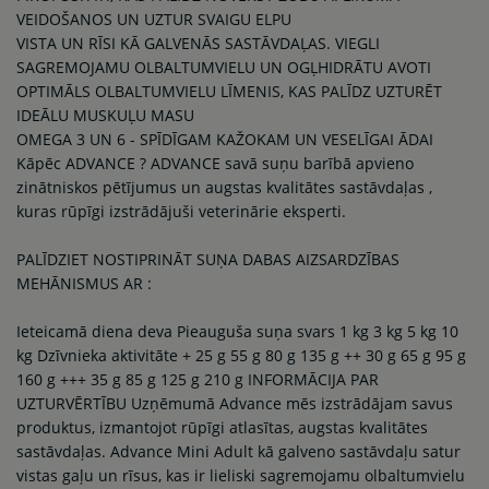
VEIDOŠANOS UN UZTUR SVAIGU ELPU
VISTA UN RĪSI KĀ GALVENĀS SASTĀVDAĻAS. VIEGLI
SAGREMOJAMU OLBALTUMVIELU UN OGĻHIDRĀTU AVOTI
OPTIMĀLS OLBALTUMVIELU LĪMENIS, KAS PALĪDZ UZTURĒT
IDEĀLU MUSKUĻU MASU
OMEGA 3 UN 6 - SPĪDĪGAM KAŽOKAM UN VESELĪGAI ĀDAI
Kāpēc ADVANCE ? ADVANCE savā suņu barībā apvieno
zinātniskos pētījumus un augstas kvalitātes sastāvdaļas ,
kuras rūpīgi izstrādājuši veterinārie eksperti.
PALĪDZIET NOSTIPRINĀT SUŅA DABAS AIZSARDZĪBAS
MEHĀNISMUS AR :
Ieteicamā diena deva Pieauguša suņa svars 1 kg 3 kg 5 kg 10
kg Dzīvnieka aktivitāte + 25 g 55 g 80 g 135 g ++ 30 g 65 g 95 g
160 g +++ 35 g 85 g 125 g 210 g INFORMĀCIJA PAR
UZTURVĒRTĪBU Uzņēmumā Advance mēs izstrādājam savus
produktus, izmantojot rūpīgi atlasītas, augstas kvalitātes
sastāvdaļas. Advance Mini Adult kā galveno sastāvdaļu satur
vistas gaļu un rīsus, kas ir lieliski sagremojamu olbaltumvielu