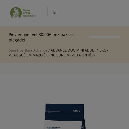
En
Pievienojiet vel 30.00€ bezmaksas
piegādei
Sausā barība
/
Advance
/
ADVANCE DOG MINI ADULT 1.5KG -
PIEAUGUŠIEM MAZO ŠĶIRŅU SUŅIEM (VISTA UN RĪSI)