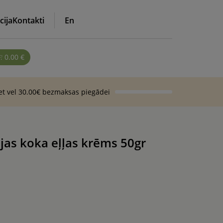
cija
Kontakti
En
0.00
€
iet vel 30.00€ bezmaksas piegādei
jas koka eļļas krēms 50gr