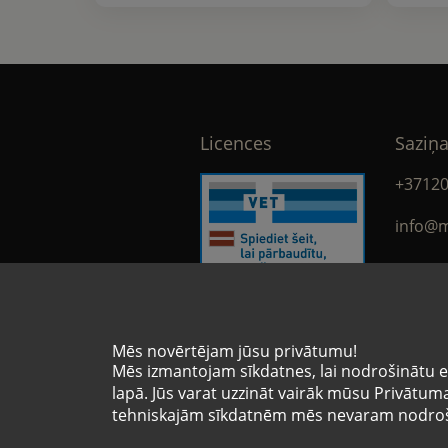
Licences
Saziņa
+3712
info@m
face
Mēs novērtējam jūsu privātumu!
Licences numurs
Mēs izmantojam sīkdatnes, lai nodrošinātu e-
VA-9936453
lapā. Jūs varat uzzināt vairāk mūsu Privātuma 
tehniskajām sīkdatnēm mēs nevaram nodroši