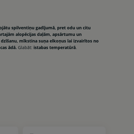
jātu spilventiņu gadījumā, pret odu un citu
tajām alopēcijas daļām, apsārtumu un
dzīšanu, mīkstina suņa elkoņus lai izvairītos no
ūcas ādā.
Glabāt:
istabas temperatūrā
.