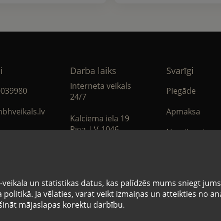
i
Darba laiks
Svarīgi
Interneta veikals
0039980
Piegāde
24/7
bhveikals.lv
Apmaksa
Kalciema iela 19
Rīga, LV-1046
Noteikumi
book
Privātuma poli
Sīkdatņu note
veikala un statistikas datus, kas palīdzēs mums sniegt jum
politikā. Ja vēlaties, varat veikt izmaiņas un atteikties no 
nāt mājaslapas korektu darbību.