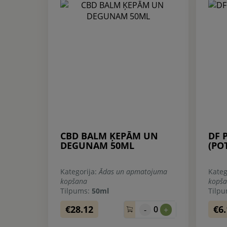
CBD BALM ĶEPĀM UN
DF 
DEGUNAM 50ML
(PO
Kategorija:
Ādas un apmatojuma
Kateg
kopšana
kopš
Tilpums:
50ml
Tilp
€28.12
€6
0
-
+