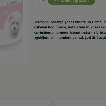
+ Pievienot grozam
Lietošana:
pasargā ķepas vasarā un ziemā, bo
kukaiņu kodumiem, noteiktām mikozes skar
kairinājumu nomierināšanai, paātrina brūču 
izgulējumiem, nomierina niezi. Ļoti ātri uzs