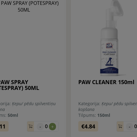
PAW SPRAY
PAW CLEANER 150ml
TESPRAY) 50ML
orija:
Ķepu/ pēdu spilventiņu
Kategorija:
Ķepu/ pēdu spilve
ana
kopšana
ums:
50ml
Tilpums:
150ml
.11
€4.84
0
-
+
-