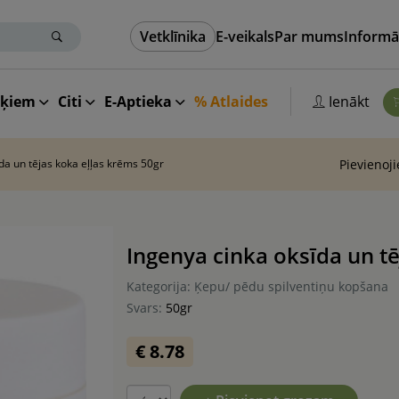
Vetklīnika
E-veikals
Par mums
Informā
aķiem
Citi
E-Aptieka
% Atlaides
Ienākt
da un tējas koka eļļas krēms 50gr
Pievienoj
Ingenya cinka oksīda un tē
Kategorija: Ķepu/ pēdu spilventiņu kopšana
Svars:
50gr
€ 8.78