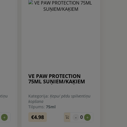
VE PAW PROTECTION
75ML SUŅIEM/KAĶIEM
ntiņu
Kategorija:
Ķepu/ pēdu spilventiņu
kopšana
Tilpums:
75ml
€4.98
0
0
+
-
+