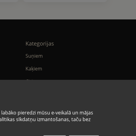
Kategorijas
Suņiem
Kaķiem
Citi
tika
E-Aptieka
ikumi
s labāko pieredzi mūsu e-veikalā un mājas
analītikas sīkdatņu izmantošanas, taču bez