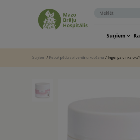
Suņiem
K
Suņiem
/
Ķepu/ pēdu spilventiņu kopšana
/
Ingenya cinka oksī