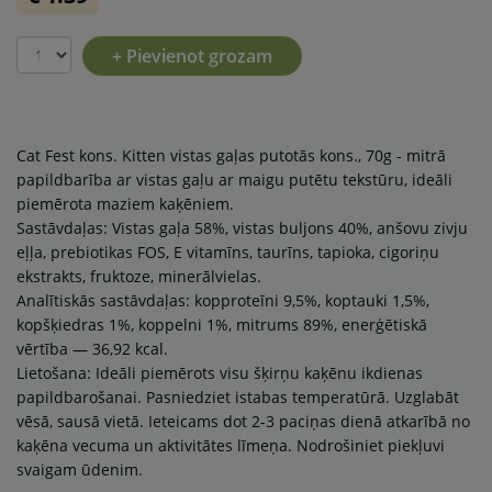
+ Pievienot grozam
Cat Fest kons. Kitten vistas gaļas putotās kons., 70g - mitrā
papildbarība ar vistas gaļu ar maigu putētu tekstūru, ideāli
piemērota maziem kaķēniem.
Sastāvdaļas: Vistas gaļa 58%, vistas buljons 40%, anšovu zivju
eļļa, prebiotikas FOS, E vitamīns, taurīns, tapioka, cigoriņu
ekstrakts, fruktoze, minerālvielas.
Analītiskās sastāvdaļas: kopproteīni 9,5%, koptauki 1,5%,
kopšķiedras 1%, koppelni 1%, mitrums 89%, enerģētiskā
vērtība — 36,92 kcal.
Lietošana: Ideāli piemērots visu šķirņu kaķēnu ikdienas
papildbarošanai. Pasniedziet istabas temperatūrā. Uzglabāt
vēsā, sausā vietā. Ieteicams dot 2-3 paciņas dienā atkarībā no
kaķēna vecuma un aktivitātes līmeņa. Nodrošiniet piekļuvi
svaigam ūdenim.