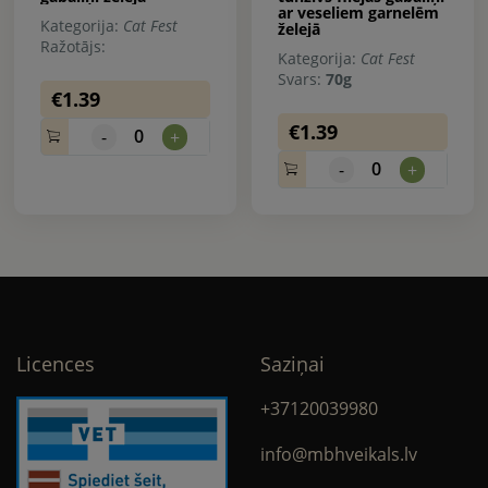
ar veseliem garnelēm
Kategorija:
Cat Fest
želejā
Ražotājs:
Kategorija:
Cat Fest
Svars:
70g
€1.39
€1.39
0
-
+
0
-
+
Licences
Saziņai
+37120039980
info@mbhveikals.lv