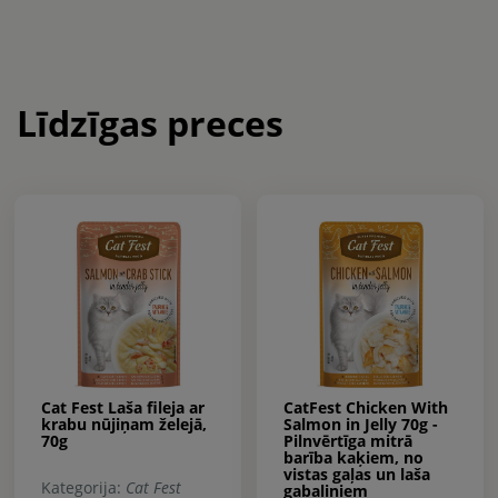
Līdzīgas preces
Cat Fest Laša fileja ar
CatFest Chicken With
krabu nūjiņam želejā,
Salmon in Jelly 70g -
70g
Pilnvērtīga mitrā
barība kaķiem, no
vistas gaļas un laša
Kategorija:
Cat Fest
gabaliņiem