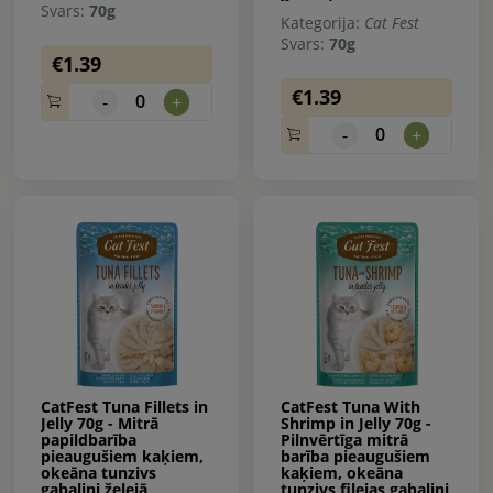
Svars:
70g
Kategorija:
Cat Fest
Svars:
70g
€1.39
€1.39
0
-
+
0
-
+
CatFest Tuna Fillets in
CatFest Tuna With
Jelly 70g - Mitrā
Shrimp in Jelly 70g -
papildbarība
Pilnvērtīga mitrā
pieaugušiem kaķiem,
barība pieaugušiem
okeāna tunzivs
kaķiem, okeāna
gabaliņi želejā
tunzivs filejas gabaliņi