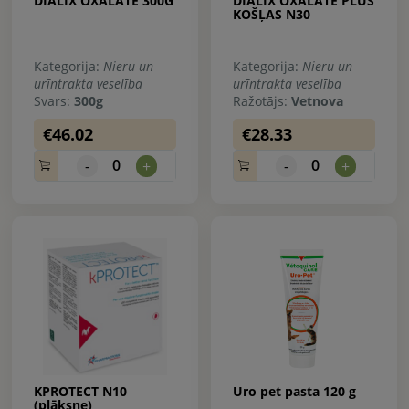
DIALIX OXALATE 300G
DIALIX OXALATE PLUS
KOŠĻAS N30
Kategorija:
Nieru un
Kategorija:
Nieru un
urīntrakta veselība
urīntrakta veselība
Svars:
300g
Ražotājs:
Vetnova
€46.02
€28.33
0
0
-
+
-
+
KPROTECT N10
Uro pet pasta 120 g
(plāksne)