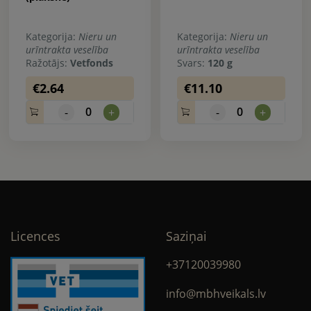
Kategorija:
Nieru un
Kategorija:
Nieru un
urīntrakta veselība
urīntrakta veselība
Ražotājs:
Vetfonds
Svars:
120 g
€2.64
€11.10
0
0
-
+
-
+
Licences
Saziņai
+37120039980
info@mbhveikals.lv