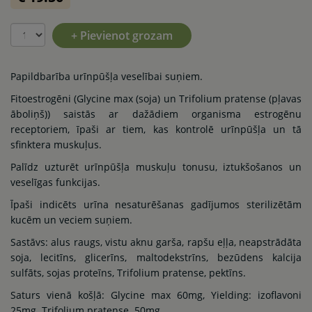
+ Pievienot grozam
Papildbarība urīnpūšļa veselībai suņiem.
Fitoestrogēni (Glycine max (soja) un Trifolium pratense (pļavas
āboliņš)) saistās ar dažādiem organisma estrogēnu
receptoriem, īpaši ar tiem, kas kontrolē urīnpūšļa un tā
sfinktera muskuļus.
Palīdz uzturēt urīnpūšļa muskuļu tonusu, iztukšošanos un
veselīgas funkcijas.
Īpaši indicēts urīna nesaturēšanas gadījumos sterilizētām
kucēm un veciem suņiem.
Sastāvs: alus raugs, vistu aknu garša, rapšu eļļa, neapstrādāta
soja, lecitīns, glicerīns, maltodekstrīns, bezūdens kalcija
sulfāts, sojas proteīns, Trifolium pratense, pektīns.
Saturs vienā košļā: Glycine max 60mg, Yielding: izoflavoni
25mg. Trifolium pratense 50mg.