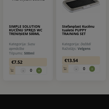
SIMPLE SOLUTION
Stefanplast Kucēnu
KUCĒNU SPREJS WC
tualete PUPPY
TRENIŅIEM 500ML
TRAINING SET
Kategorija:
Suņu
Kategorija:
Dažādi
apmācība
Ražotājs:
Velgens
Tilpums:
500ml
€13.54
€7.52
0
-
+
0
-
+