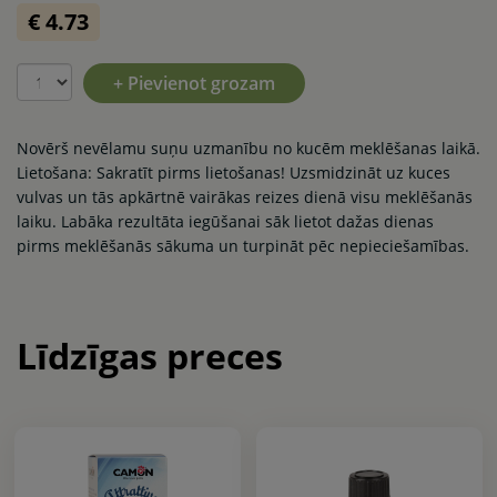
€ 4.73
+ Pievienot grozam
Novērš nevēlamu suņu uzmanību no kucēm meklēšanas laikā.
Lietošana: Sakratīt pirms lietošanas! Uzsmidzināt uz kuces
vulvas un tās apkārtnē vairākas reizes dienā visu meklēšanās
laiku. Labāka rezultāta iegūšanai sāk lietot dažas dienas
pirms meklēšanās sākuma un turpināt pēc nepieciešamības.
Līdzīgas preces