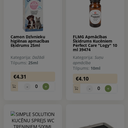
Camon Dzīvnieku
FLMG Apmācības
higiēnas apmacības
Šķidrums Kucēniem
šķidrums 25ml
Perfect Care "Logy" 10
ml 39474
Kategorija:
Dažādi
Kategorija:
Suņu
Tilpums:
25ml
apmācība
Tilpums:
10ml
€4.31
€4.10
0
-
+
0
-
+