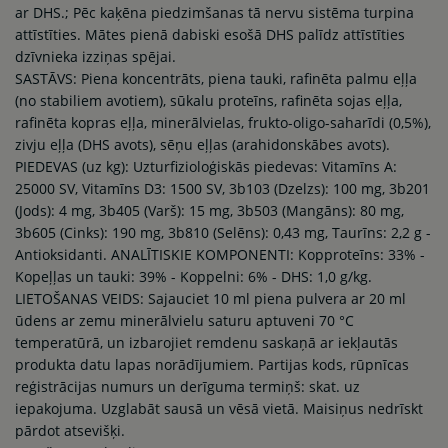
ar DHS.; Pēc kaķēna piedzimšanas tā nervu sistēma turpina
attīstīties. Mātes pienā dabiski esošā DHS palīdz attīstīties
dzīvnieka izziņas spējai.
SASTĀVS: Piena koncentrāts, piena tauki, rafinēta palmu eļļa
(no stabiliem avotiem), sūkalu proteīns, rafinēta sojas eļļa,
rafinēta kopras eļļa, minerālvielas, frukto-oligo-saharīdi (0,5%),
zivju eļļa (DHS avots), sēņu eļļas (arahidonskābes avots).
PIEDEVAS (uz kg): Uzturfizioloģiskās piedevas: Vitamīns A:
25000 SV, Vitamīns D3: 1500 SV, 3b103 (Dzelzs): 100 mg, 3b201
(Jods): 4 mg, 3b405 (Varš): 15 mg, 3b503 (Mangāns): 80 mg,
3b605 (Cinks): 190 mg, 3b810 (Selēns): 0,43 mg, Taurīns: 2,2 g -
Antioksidanti. ANALĪTISKIE KOMPONENTI: Kopproteīns: 33% -
Kopeļļas un tauki: 39% - Koppelni: 6% - DHS: 1,0 g/kg.
LIETOŠANAS VEIDS: Sajauciet 10 ml piena pulvera ar 20 ml
ūdens ar zemu minerālvielu saturu aptuveni 70 °C
temperatūrā, un izbarojiet remdenu saskaņā ar iekļautās
produkta datu lapas norādījumiem. Partijas kods, rūpnīcas
reģistrācijas numurs un derīguma termiņš: skat. uz
iepakojuma. Uzglabāt sausā un vēsā vietā. Maisiņus nedrīskt
pārdot atsevišķi.