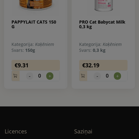
PAPPYLAIT CATS 150
PRO Cat Babycat Milk
G
0,3 kg
Kategorija:
Kaķēniem
Kategorija:
Kaķēniem
Svars:
150g
Svars:
0,3 kg
€9.31
€32.19
0
0
-
+
-
+
Licences
Saziņai