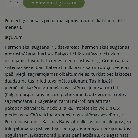
+ Pievienot grozam
Pilnvērtīgs sausais piena maisījums maziem kaķēniem (0-2
mēneši).
Ieguvumi
Harmoniskai augšanai.; Līdzsvarotas, harmoniskas augšanas
nodrošināšanai barības Babycat Milk sastāvs ir, cik vien
iespējams, tuvināts kaķenes piena sastāvam.; ; Gremošanas
sistēmas veselībai.; Babycat milk piens satur rūpīgi izvēlētas,
īpaši viegli sagremojamas olbaltumvielas, turklāt pēc laktozes
daudzuma tas ir ļoti tuvs mātes pienam. Tas ir īpaši
piemērots kaķēnu gremošanas sistēmai, jo nesatur cieti.
(Kaķēnu organisms neražo pietiekami daudz enzīma cietes
sagremošanai.) Kaķēniem zarnu mikrofl ora attīstās
pakāpeniski vairāku nedēļu laikā. Prebiotisko vielu (FOS)
piedevas barībā veicina gremošanas sistēmas veselību.; ;
Piena maisījums.; Barības Babycat milk sastāvs ir tik īpašs, ka
tūlīt pilnībā izšķīst, veidojot pilnīgi viendabīgu maisījumu bez
nogulsnēm. (Skatīt norādījumus par lietošanu.); ; Bagātināts