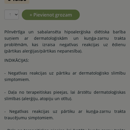
+ Pievienot grozam
Pilnvērtīga un sabalansēta hipoalerģiska diētiska barība
suņiem ar dermatoloģiskām un kuņģa-zarnu trakta
problēmām, kas izraisa negatīvas reakcijas uz ēdienu
(pārtikas alerģijas/pārtikas nepanesība).
INDIKĀCIJAS:
- Negatīvas reakcijas uz pārtiku ar dermatoloģisko slimību
simptomiem.
- Daļa no terapeitiskas pieejas, lai ārstētu dermatoloģiskas
slimības (alerģiju, atopiju un otītu).
- Negatīvas reakcijas uz pārtiku ar kuņģa-zarnu trakta
traucējumu simptomiem.