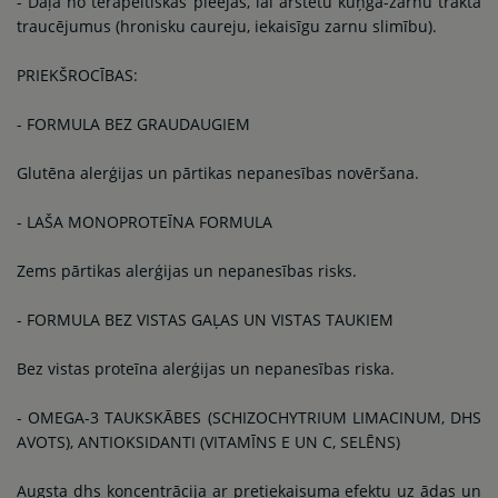
- Daļa no terapeitiskas pieejas, lai ārstētu kuņģa-zarnu trakta
traucējumus (hronisku caureju, iekaisīgu zarnu slimību).
PRIEKŠROCĪBAS:
- FORMULA BEZ GRAUDAUGIEM
Glutēna alerģijas un pārtikas nepanesības novēršana.
- LAŠA MONOPROTEĪNA FORMULA
Zems pārtikas alerģijas un nepanesības risks.
- FORMULA BEZ VISTAS GAĻAS UN VISTAS TAUKIEM
Bez vistas proteīna alerģijas un nepanesības riska.
- OMEGA-3 TAUKSKĀBES (SCHIZOCHYTRIUM LIMACINUM, DHS
AVOTS), ANTIOKSIDANTI (VITAMĪNS E UN C, SELĒNS)
Augsta dhs koncentrācija ar pretiekaisuma efektu uz ādas un