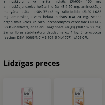
aminoskābju cinka helāta hidrāts (3b606) 150 mg,
aminoskābju dzelzs helāta hidrāts (E1) 90 mg, aminoskābju
mangāna helāta hidrāts (E5) 45 mg, kalio jodidas (3b201) 0,85
mg, aminoskābju vara helāta hidrāts (E4) 20 mg, selēna
organiskais veids, ko ražo Saccharomyces cerevisiae CNCM I-
3060 (inaktivēts, ar selēnu bagātināts raugs) (3b8.10) 0,2 mg.
Zarnu floras stabilizatoru daudzums uz 1 kg: Enterococcus
faecium DSM 10663/NCIMB 10415 (4b1707) 1x109 CFU.
Līdzīgas preces