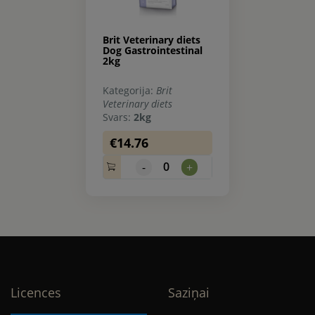
Brit Veterinary diets
Dog Gastrointestinal
2kg
Kategorija:
Brit
Veterinary diets
Svars:
2kg
€14.76
0
-
+
Licences
Saziņai