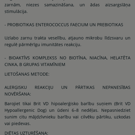
zarnām, niezes samazināšana, un ādas aizsargslāņa
stimulācija.
- PROBIOTIKAS ENTEROCOCCUS FAECIUM UN PREBIOTIKAS
Uzlabo zarnu trakta veselību, atjauno mikrobu līdzsvaru un
regulē pārmērīgu imunitātes reakciju.
- BIOAKTĪVS KOMPLEKSS NO BIOTĪNA, NIACĪNA, HELATĒTA
CINKA, B GRUPAS VITAMĪNIEM
LIETOŠANAS METODE:
ALERĢISKU REAKCIJU UN PĀRTIKAS NEPANESĪBAS
NOVĒRŠANA:
Barojiet tikai Brit VD hipoalerģisko barību suņiem (Brit VD
Hypoallergenic Dog) un ūdeni 6–8 nedēļas. Nepasniedziet
sunim citu mājdzīvnieku barību vai cilvēku pārtiku, uzkodas
vai piedevas.
DIĒTAS UZTURĒŠANA: