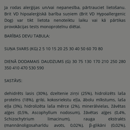
Ja rodas alerģijas un/vai nepanesība, pārtrauciet lietošanu.
Brit VD hipoalerģiskā barība suņiem (Brit VD Hypoallergenic
Dog) var tikt lietota nenoteiktu laiku vai kā pārtikas
provokācijas tests monoproteīnu diētai.
BARĪBAS DEVU TABULA:
SUŅA SVARS (KG) 2 5 10 15 20 25 30 40 50 60 70 80
DIENĀ DODAMAIS DAUDZUMS (G) 30 75 130 170 210 250 280
350 410 470 530 590
SASTĀVS:
dehidrēts lasis (30%), dzeltenie zirņi (25%), hidrolizēts laša
proteīns (18%), griķi, kokosriekstu eļļa, ābolu mīkstums, laša
eļļa (3%), hidrolizēta laša mērce (2%), minerālvielas, žāvētas
aļģes (0,5%, Ascophyllum nodosum), žāvētas aļģes (0,4%,
Schizochytrium limacinum), rauga ekstrakts
(mannānoligosaharīdu avots, 0,02%), β-glikāni (0,02%),