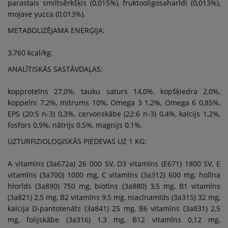
parastais smiltsērkšķis (0,015%), fruktooligosaharīdi (0,013%),
mojave yucca (0,013%).
METABOLIZĒJAMA ENERĢIJA:
3,760 kcal/kg.
ANALĪTISKĀS SASTĀVDAĻAS:
kopproteīns 27,0%, tauku saturs 14,0%, kopšķiedra 2,0%,
koppelni 7,2%, mitrums 10%, Omega 3 1,2%, Omega 6 0,85%,
EPS (20:5 n-3) 0,3%, cervonskābe (22:6 n-3) 0,4%, kalcijs 1,2%,
fosfors 0,9%, nātrijs 0,5%, magnijs 0,1%.
UZTURFIZIOLOĢISKĀS PIEDEVAS UZ 1 KG:
A vitamīns (3a672a) 26 000 SV, D3 vitamīns (E671) 1800 SV, E
vitamīns (3a700) 1000 mg, C vitamīns (3a312) 600 mg, holīna
hlorīds (3a890) 750 mg, biotīns (3a880) 3,5 mg, B1 vitamīns
(3a821) 2,5 mg, B2 vitamīns 9,5 mg, niacīnamīds (3a315) 32 mg,
kalcija D-pantotenāts (3a841) 25 mg, B6 vitamīns (3a831) 2,5
mg, folijskābe (3a316) 1,3 mg, B12 vitamīns 0,12 mg,