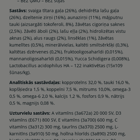
– BEZ ĢMO – BEZ sojas
Sastāvs:
svaiga tītara gaļa (26%), dehidrēta lašu gaļa
(26%), dzeltenie zirņi (16%), aunazirņi (11%), mājputnu
tauki (aizsargāti tokoferoli, 8%), žāvētas cigoriņa saknes
(2,5%). žāvēti āboli (2%), lašu eļļa (2%), hidrolizētas vistu
aknas (2%), alus raugs (2%), linsēklas (1%), žāvētas
kumelītes (0,5%), minerālvielas, kaltēti smiltsērkšķi (0,3%),
kaltētas dzērvenes (0,2%), fruktooligosaharīdi (0,015%),
mannanoligosaharīdi (0,015%), Yucca Schidigera (0,008%),
Lactobacillus acidophilus HA – 122 inaktivētas (15x109
šūnas/kg).
Analītiskās sastāvdaļas:
kopproteīns 32,0 %, tauki 16,0 %,
kopšķiedra 1,5 %, koppelni 7,5 %, mitrums 10,0%, omega-3
0,5 %, omega-6 2,0 %, kalcijs 1,2 %, fosfors 0,9 %, nātrijs
0,5 %, magnijs 0,08 %.
Uzturvielu sastāvs:
A vitamīns (3a672a) 20 000 SV, D3
vitamīns (E671) 800 SV, E vitamīns (3a700) 600 mg, C
vitamīns (3a312) 300 mg, taurīns (3a370) 2500 mg, L-
karnitīns (3a910) 50 mg, holīna hlorīds (3a890) 2500 mg,