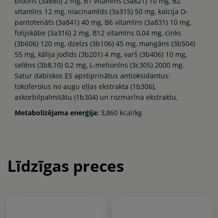
biotīns (3a880) 2 mg, B1 vitamīns (3a821) 10 mg, B2
vitamīns 12 mg, niacinamīds (3a315) 50 mg, kalcija D-
pantotenāts (3a841) 40 mg, B6 vitamīns (3a831) 10 mg,
folijskābe (3a316) 2 mg, B12 vitamīns 0,04 mg, cinks
(3b606) 120 mg, dzelzs (3b106) 45 mg, mangāns (3b504)
55 mg, kālija jodīds (3b201) 4 mg, varš (3b406) 10 mg,
selēns (3b8,10) 0,2 mg, L-metionīns (3c305) 2000 mg.
Satur dabiskos ES apstiprinātus antioksidantus:
tokoferolus no augu eļļas ekstrakta (1b306),
askorbilpalmitātu (1b304) un rozmarīna ekstraktu.
Metabolizējama enerģija:
3,860 kcal/kg
Līdzīgas preces