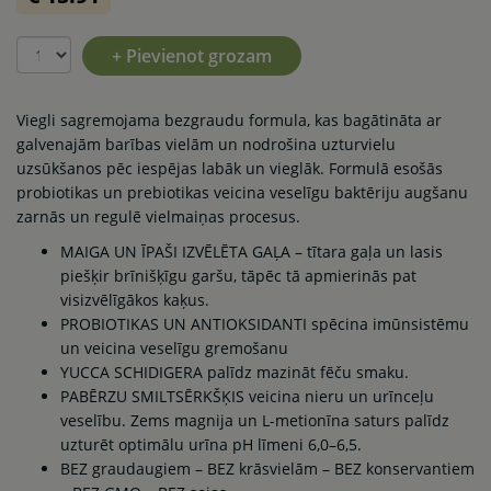
+ Pievienot grozam
Viegli sagremojama bezgraudu formula, kas bagātināta ar
galvenajām barības vielām un nodrošina uzturvielu
uzsūkšanos pēc iespējas labāk un vieglāk. Formulā esošās
probiotikas un prebiotikas veicina veselīgu baktēriju augšanu
zarnās un regulē vielmaiņas procesus.
MAIGA UN ĪPAŠI IZVĒLĒTA GAĻA – tītara gaļa un lasis
piešķir brīnišķīgu garšu, tāpēc tā apmierinās pat
visizvēlīgākos kaķus.
PROBIOTIKAS UN ANTIOKSIDANTI spēcina imūnsistēmu
un veicina veselīgu gremošanu
YUCCA SCHIDIGERA palīdz mazināt fēču smaku.
PABĒRZU SMILTSĒRKŠĶIS veicina nieru un urīnceļu
veselību. Zems magnija un L-metionīna saturs palīdz
uzturēt optimālu urīna pH līmeni 6,0–6,5.
BEZ graudaugiem – BEZ krāsvielām – BEZ konservantiem