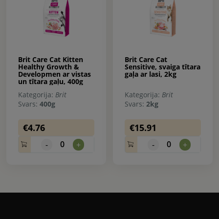
Brit Care Cat Kitten
Brit Care Cat
Healthy Growth &
Sensitive, svaiga tītara
Developmen ar vistas
gaļa ar lasi, 2kg
un tītara gaļu, 400g
Kategorija:
Brit
Kategorija:
Brit
Svars:
400g
Svars:
2kg
€4.76
€15.91
0
0
-
+
-
+