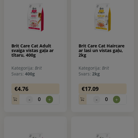
Brit Care Cat Adult
Brit Care Cat Haircare
svaiga vistas gaļa ar
ar lasi un vistas gaļu,
tītaru, 400g
2kg
Kategorija:
Brit
Kategorija:
Brit
Svars:
400g
Svars:
2kg
€4.76
€17.09
0
0
-
+
-
+