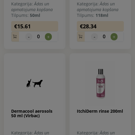
Kategorija:
Ādas un
Kategorija:
Ādas un
apmatojuma kopšana
apmatojuma kopšana
Tilpums:
50ml
Tilpums:
118ml
€15.61
€28.34
0
0
-
+
-
+
Dermacool aerosols
ItchiDerm rinse 200ml
50 ml (Virbac)
Kategorija:
Ādas un
Kategorija:
Ādas un