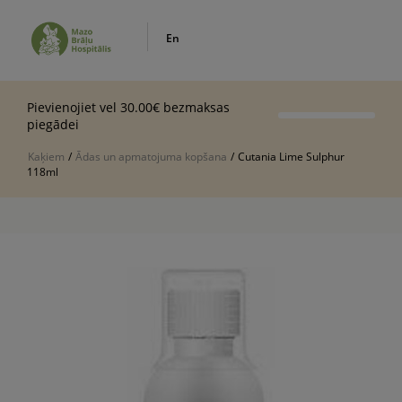
En
Pievienojiet vel 30.00€ bezmaksas
piegādei
Kaķiem
/
Ādas un apmatojuma kopšana
/
Cutania Lime Sulphur
118ml