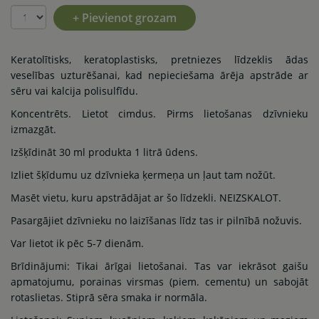
+ Pievienot grozam
Keratolītisks, keratoplastisks, pretniezes līdzeklis ādas
veselības uzturēšanai, kad nepieciešama ārēja apstrāde ar
sēru vai kalcija polisulfīdu.
Koncentrēts. Lietot cimdus. Pirms lietošanas dzīvnieku
izmazgāt.
Izšķīdināt 30 ml produkta 1 litrā ūdens.
Izliet šķīdumu uz dzīvnieka ķermeņa un ļaut tam nožūt.
Masēt vietu, kuru apstrādājat ar šo līdzekli. NEIZSKALOT.
Pasargājiet dzīvnieku no laizīšanas līdz tas ir pilnībā nožuvis.
Var lietot ik pēc 5-7 dienām.
Brīdinājumi: Tikai ārīgai lietošanai. Tas var iekrāsot gaišu
apmatojumu, porainas virsmas (piem. cementu) un sabojāt
rotaslietas. Stiprā sēra smaka ir normāla.