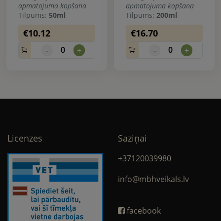
apmatojuma kopšana
apmatojuma kopšana
Tilpums:
50ml
Tilpums:
200ml
€10.12
€16.70
0
0
-
+
-
+
Licenzes
Saziņai
+37120039980
info@mbhveikals.lv
facebook