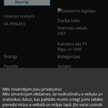
Licences numurs
Darba laiks
VA-9936453
Interneta veikals
24/7
Kalciema iela 19
Rīga, LV-1046
Svarīgi
Kategorijas
Piegāde
Suņiem
Apmaksa
Kaķiem
Noteikumi
Citi
Mēs novērtējam jūsu privātumu!
Mēs izmantojam sīkdatnes, lai nodrošinātu e-veikala un
Privātuma politika
E-Aptieka
statistikas datus, kas palīdzēs mums sniegt jums labāko
pieredzi mūsu e-veikalā un mājas lapā. Jūs varat uzzināt
Sīkdatņu noteikumi