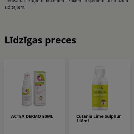
Lietošanai: Suņiem, kucēniem, kaķiem, kaķēniem un maziem
zīdītājiem.
Līdzīgas preces
ACTEA DERMO 50ML
Cutania Lime Sulphur
118ml