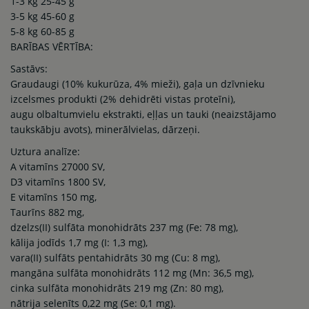
1-3 kg 25-45 g
3-5 kg 45-60 g
5-8 kg 60-85 g
BARĪBAS VĒRTĪBA:
Sastāvs:
Graudaugi (10% kukurūza, 4% mieži), gaļa un dzīvnieku
izcelsmes produkti (2% dehidrēti vistas proteīni),
augu olbaltumvielu ekstrakti, eļļas un tauki (neaizstājamo
taukskābju avots), minerālvielas, dārzeņi.
Uztura analīze:
A vitamīns 27000 SV,
D3 vitamīns 1800 SV,
E vitamīns 150 mg,
Taurīns 882 mg,
dzelzs(II) sulfāta monohidrāts 237 mg (Fe: 78 mg),
kālija jodīds 1,7 mg (I: 1,3 mg),
vara(II) sulfāts pentahidrāts 30 mg (Cu: 8 mg),
mangāna sulfāta monohidrāts 112 mg (Mn: 36,5 mg),
cinka sulfāta monohidrāts 219 mg (Zn: 80 mg),
nātrija selenīts 0,22 mg (Se: 0,1 mg).