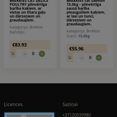
BREKKIES CAT DELICE
BREKKIES cat Salmon
POULTRY pilnvērtīga
15,0kg - pilnvērtīga
barība kaķiem, ar
sausā barība
vistas un tītara gaļu
pieaugušiem kaķiem,
un dārzeņiem un
ar lasi un tunci,
graudaugiem.
dārzeņiem un
graudaugiem.
Kategorija:
Brekkies
Kategorija:
Brekkies
Ražotājs:
Svars:
15,0kg
€83.93
€55.96
0
-
+
0
-
+
Licences
Saziņai
+37120039980