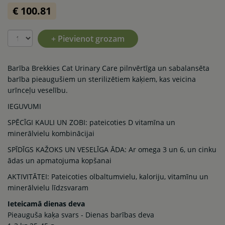
€ 100.81
+ Pievienot grozam
Barība Brekkies Cat Urinary Care pilnvērtīga un sabalansēta
barība pieaugušiem un sterilizētiem kaķiem, kas veicina
urīnceļu veselību.
IEGUVUMI
SPĒCĪGI KAULI UN ZOBI: pateicoties D vitamīna un
minerālvielu kombinācijai
SPĪDĪGS KAŽOKS UN VESELĪGA ĀDA: Ar omega 3 un 6, un cinku
ādas un apmatojuma kopšanai
AKTIVITĀTEI: Pateicoties olbaltumvielu, kaloriju, vitamīnu un
minerālvielu līdzsvaram
Ieteicamā dienas deva
Pieauguša kaķa svars - Dienas barības deva