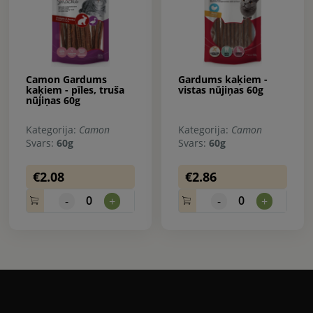
Camon Gardums
Gardums kaķiem -
kaķiem - pīles, truša
vistas nūjiņas 60g
nūjiņas 60g
Kategorija:
Camon
Kategorija:
Camon
Svars:
60g
Svars:
60g
€2.08
€2.86
0
0
-
+
-
+