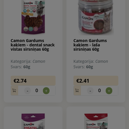
Camon Gardums
Camon Gardums
kaķiem - dental snack
kaķiem - laša
vistas sirsniņas 60g
sirsniņas 60g
Kategorija:
Camon
Kategorija:
Camon
Svars:
60g
Svars:
60g
€2.74
€2.41
0
0
-
+
-
+