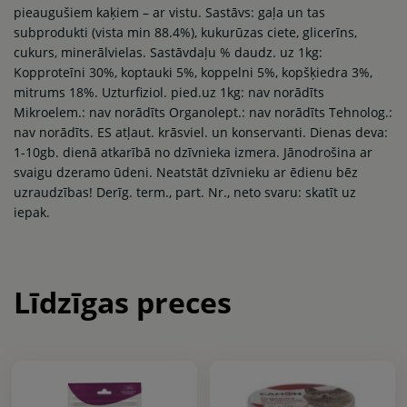
pieaugušiem kaķiem – ar vistu. Sastāvs: gaļa un tas
subprodukti (vista min 88.4%), kukurūzas ciete, glicerīns,
cukurs, minerālvielas. Sastāvdaļu % daudz. uz 1kg:
Kopproteīni 30%, koptauki 5%, koppelni 5%, kopšķiedra 3%,
mitrums 18%. Uzturfiziol. pied.uz 1kg: nav norādīts
Mikroelem.: nav norādīts Organolept.: nav norādīts Tehnolog.:
nav norādīts. ES atļaut. krāsviel. un konservanti. Dienas deva:
1-10gb. dienā atkarībā no dzīvnieka izmera. Jānodrošina ar
svaigu dzeramo ūdeni. Neatstāt dzīvnieku ar ēdienu bēz
uzraudzības! Derīg. term., part. Nr., neto svaru: skatīt uz
iepak.
Līdzīgas preces