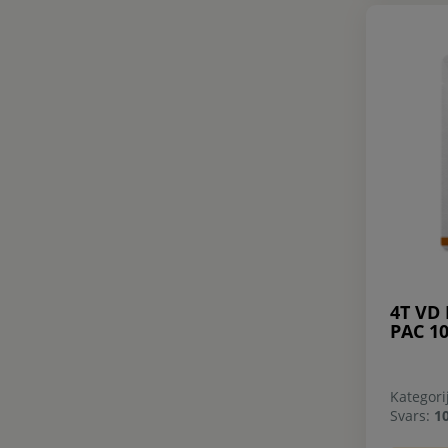
4T VD
PAC 1
Kategori
Svars:
1