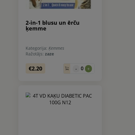
2-in-1 blusu un ērču
ķemme
Kategorija:
Ķemmes
Ražotājs:
zaze
€2.20
0
-
+