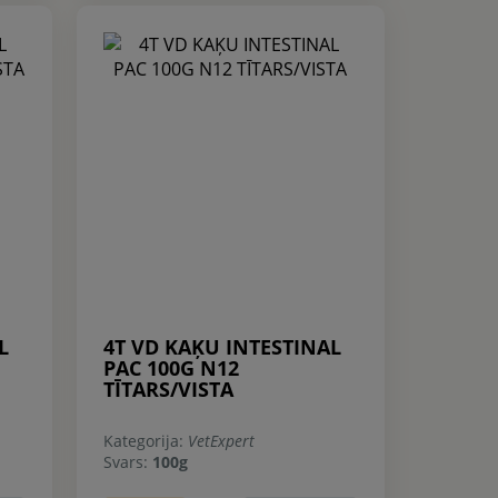
L
4T VD KAĶU INTESTINAL
PAC 100G N12
TĪTARS/VISTA
Kategorija:
VetExpert
Svars:
100g