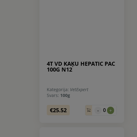
4T VD KAĶU HEPATIC PAC
100G N12
Kategorija:
VetExpert
Svars:
100g
€25.52
0
-
+