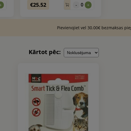
€25.52
0
+
-
+
Pievienojiet vel 30.00€ bezmaksas pi
Kārtot pēc: