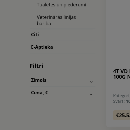
Tualetes un piederumi
Veterinārās līnijas
barība
Citi
E-Aptieka
Filtri
4T VD
100G 
Zīmols
Cena, €
Kategori
Svars:
1
€25.5