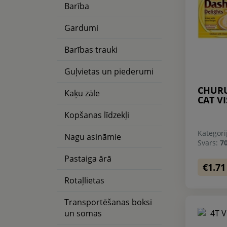
Barība
Gardumi
Barības trauki
Guļvietas un piederumi
CHURU
Kaķu zāle
CAT VI
Kopšanas līdzekļi
Kategori
Nagu asināmie
Svars:
7
Pastaiga ārā
€1.71
Rotaļlietas
Transportēšanas boksi
un somas