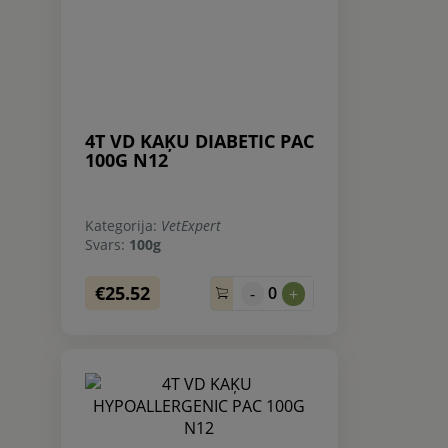
4T VD KAĶU DIABETIC PAC
100G N12
Kategorija:
VetExpert
Svars:
100g
€25.52
0
-
+