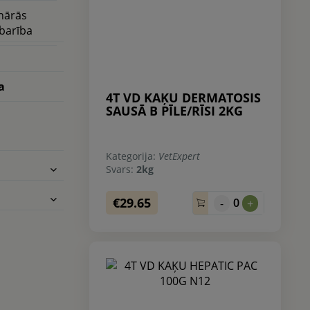
nārās
 barība
a
4T VD KAĶU DERMATOSIS
SAUSĀ B PĪLE/RĪSI 2KG
Kategorija:
VetExpert
Svars:
2kg
€29.65
0
-
+