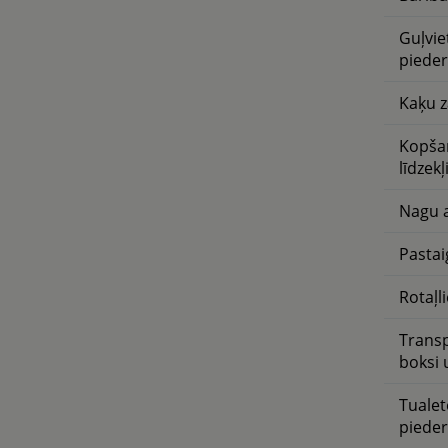
Guļvie
piede
Kaķu z
Kopša
līdzekļ
Nagu 
Pastai
Rotaļl
Trans
boksi
Tualet
piede