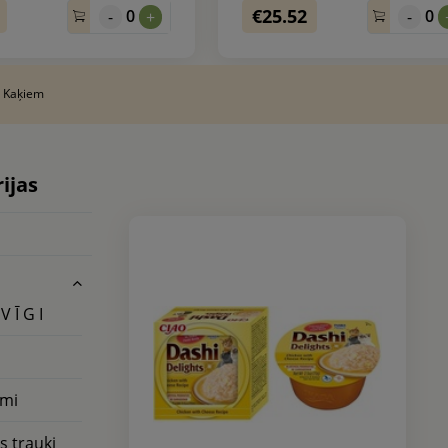
€25.52
0
0
-
+
-
/
Kaķiem
ijas
 V Ī G I
a
mi
s trauki