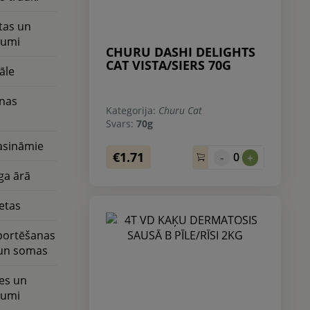
tas un
rumi
CHURU DASHI DELIGHTS
CAT VISTA/SIERS 70G
āle
nas
Kategorija:
Churu Cat
i
Svars:
70g
asināmie
€1.71
0
-
+
ga ārā
ietas
portēšanas
 un somas
es un
rumi