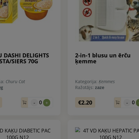
 DASHI DELIGHTS
2-in-1 blusu un ērču
STA/SIERS 70G
ķemme
ja:
Churu Cat
Kategorija:
Ķemmes
0g
Ražotājs:
zaze
€2.20
0
0
-
+
-