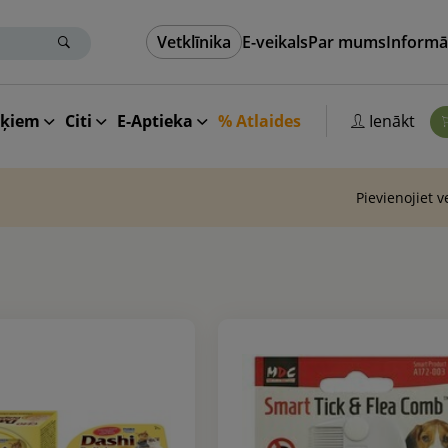
Vetklīnika
E-veikals
Par mums
Informā
aķiem
Citi
E-Aptieka
% Atlaides
Ienākt
Pievienojiet 