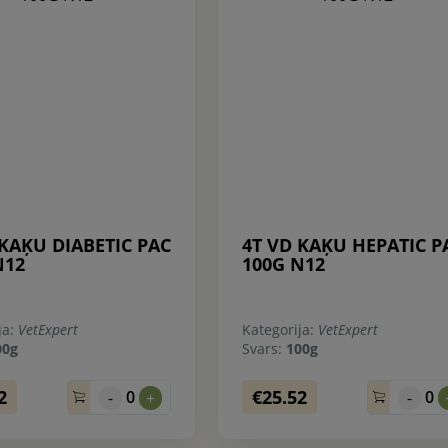
 KAĶU DIABETIC PAC
4T VD KAĶU HEPATIC P
N12
100G N12
ja:
VetExpert
Kategorija:
VetExpert
00g
Svars:
100g
2
€25.52
0
0
-
+
-