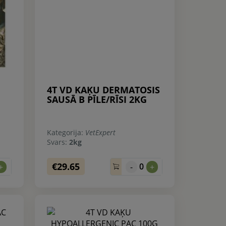
4T VD KAĶU DERMATOSIS
SAUSĀ B PĪLE/RĪSI 2KG
Kategorija:
VetExpert
Svars:
2kg
€29.65
0
+
-
+