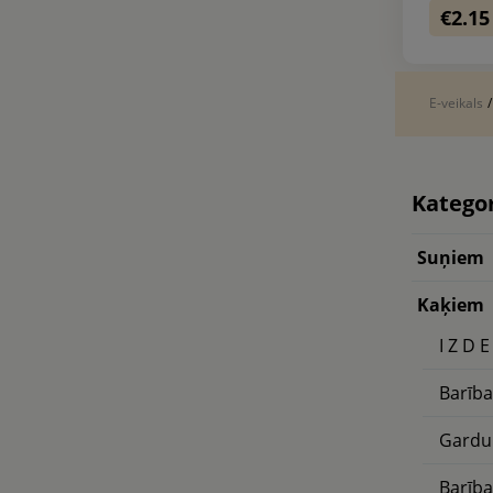
€2.15
E-veikals
Kategor
Suņiem
Kaķiem
I Z D E
Barīb
Gardu
Barība