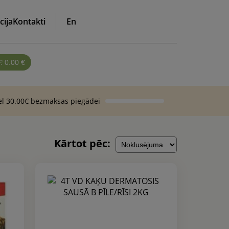
cija
Kontakti
En
0.00
€
vel 30.00€ bezmaksas piegādei
Kārtot pēc: