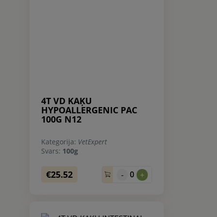
4T VD KAĶU
HYPOALLERGENIC PAC
100G N12
Kategorija:
VetExpert
Svars:
100g
€25.52
0
-
+