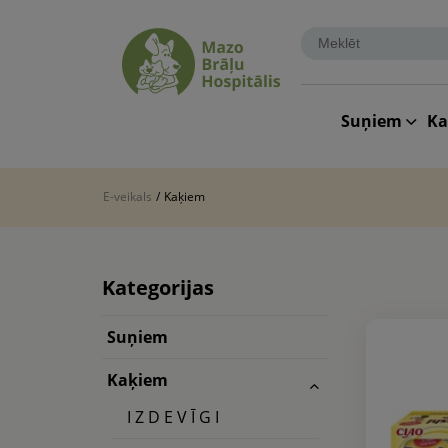
Suņiem
K
E-veikals
/
Kaķiem
Kategorijas
Suņiem
Kaķiem
I Z D E V Ī G I