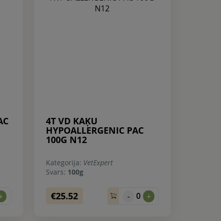
AC
4T VD KAĶU
HYPOALLERGENIC PAC
100G N12
Kategorija:
VetExpert
Svars:
100g
€25.52
0
+
-
+