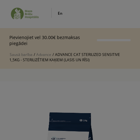
En
Pievienojiet vel 30.00€ bezmaksas
piegādei
Sausā barība
/
Advance
/
ADVANCE CAT STERILIZED SENSITIVE
1,5KG - STERILIZĒTIEM KAĶIEM (LASIS UN RĪSI)