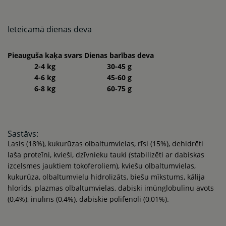
Ieteicamā dienas deva
Pieauguša kaķa svars
Dienas barības deva
2-4 kg
30-45 g
4-6 kg
45-60 g
6-8 kg
60-75 g
Sastāvs:
Lasis (18%), kukurūzas olbaltumvielas, rīsi (15%), dehidrēti
laša proteīni, kvieši, dzīvnieku tauki (stabilizēti ar dabiskas
izcelsmes jauktiem tokoferoliem), kviešu olbaltumvielas,
kukurūza, olbaltumvielu hidrolizāts, biešu mīkstums, kālija
hlorīds, plazmas olbaltumvielas, dabiski imūnglobulīnu avots
(0,4%), inulīns (0,4%), dabiskie polifenoli (0,01%).