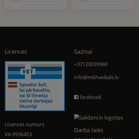
Licences
Saziņai
+37120039980
info@mbhveikals.lv
facebook
Licences numurs
Darba laiks
VA-9936453