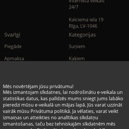
Interneta veikals
24/7
Kalciema iela 19
Rīga, LV-1046
Svarīgi
Kategorijas
Piegāde
Suņiem
Apmaksa
Kaķiem
Noteikumi
Citi
Privātuma politika
E-Aptieka
Mēs novērtējam jūsu privātumu!
Mēs izmantojam sīkdatnes, lai nodrošinātu e-veikala un
Sīkdatņu noteikumi
statistikas datus, kas palīdzēs mums sniegt jums labāko
pieredzi mūsu e-veikalā un mājas lapā. Jūs varat uzzināt
vairāk mūsu Privātuma politikā. Ja vēlaties, varat veikt
© Mazo brāļu hospitālis 2026
izmaiņas un atteikties no analītikas sīkdatņu
Pēdējais tīmekļvietnē ievietotās informācijas
izmantošanas, taču bez tehniskajām sīkdatnēm mēs
atjaunošanas datums 07.08.2026