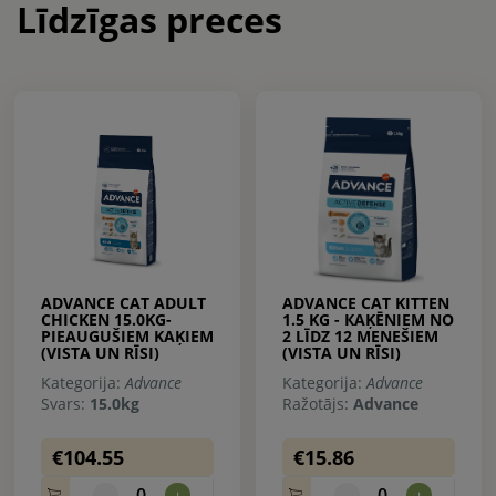
Līdzīgas preces
ADVANCE CAT ADULT
ADVANCE CAT KITTEN
CHICKEN 15.0KG-
1.5 KG - КAĶĒNIEM NO
PIEAUGUŠIEM KAĶIEM
2 LĪDZ 12 MENEŠIEM
(VISTA UN RĪSI)
(VISTA UN RĪSI)
Kategorija:
Advance
Kategorija:
Advance
Svars:
15.0kg
Ražotājs:
Advance
€104.55
€15.86
0
0
-
+
-
+