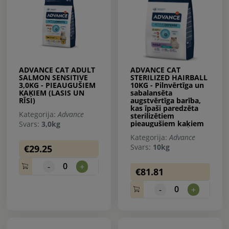
ADVANCE CAT ADULT
ADVANCE CAT
SALMON SENSITIVE
STERILIZED HAIRBALL
3,0KG - PIEAUGUŠIEM
10KG - Pilnvērtīga un
KAĶIEM (LASIS UN
sabalansēta
RĪSI)
augstvērtīga barība,
kas īpaši paredzēta
Kategorija:
Advance
sterilizētiem
pieaugušiem kaķiem
Svars:
3,0kg
Kategorija:
Advance
Svars:
10kg
€29.25
0
-
+
€81.81
0
-
+