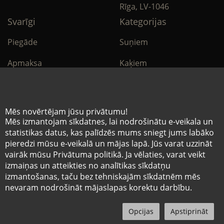
Rīga, LV-1046
Svarīgi
Kategorijas
Piegāde
Suņiem
Apmaksa
Kaķiem
Noteikumi
Citi
Privātuma politika
E-Aptieka
Mēs novērtējam jūsu privātumu!
Mēs izmantojam sīkdatnes, lai nodrošinātu e-veikala un
Sīkdatņu noteikumi
statistikas datus, kas palīdzēs mums sniegt jums labāko
pieredzi mūsu e-veikalā un mājas lapā. Jūs varat uzzināt
vairāk mūsu Privātuma politikā. Ja vēlaties, varat veikt
© Mazo brāļu hospitālis 2026
izmaiņas un atteikties no analītikas sīkdatņu
Pēdējais tīmekļvietnē ievietotās informācijas
izmantošanas, taču bez tehniskajām sīkdatnēm mēs
atjaunošanas datums 07.08.2026
nevaram nodrošināt mājaslapas korektu darbību.
0
Izvēlne
Sākums
Meklēt
Profils
Grozs