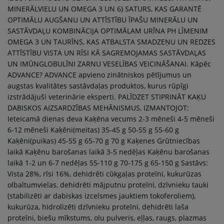
MINERĀLVIELU UN OMEGA 3 UN 6) SATURS, KAS GARANTĒ
OPTIMĀLU AUGŠANU UN ATTĪSTĪBU ĪPAŠU MINERĀLU UN
SASTĀVDAĻU KOMBINĀCIJA OPTIMĀLAM URĪNA PH LĪMENIM
OMEGA 3 UN TAURĪNS, KAS ATBALSTA SMADZEŅU UN REDZES
ATTĪSTĪBU VISTA UN RĪSI KĀ SAGREMOJAMAS SASTĀVDAĻAS
UN IMŪNGLOBULĪNI ZARNU VESELĪBAS VEICINĀŠANAI. Kāpēc
ADVANCE? ADVANCE apvieno zinātniskos pētījumus un
augstas kvalitātes sastāvdaļas produktos, kurus rūpīgi
izstrādājuši veterinārie eksperti. PALĪDZET STIPRINĀT KAĶU
DABISKOS AIZSARDZĪBAS MEHĀNISMUS, IZMANTOJOT:
Ieteicamā dienas deva Kaķēna vecums 2-3 mēneši 4-5 mēneši
6-12 mēneši Kaķēni(meitas) 35-45 g 50-55 g 55-60 g
Kaķēni(puikas) 45-55 g 65-70 g 70 g Kaķenes Grūtniecības
laikā Kaķēnu barošanas laikā 3-5 nedēļas Kaķēnu barošanas
laikā 1-2 un 6-7 nedēļas 55-110 g 70-175 g 65-150 g Sastāvs:
Vista 28%, rīsi 16%, dehidrēti cūkgaļas proteīni, kukurūzas
olbaltumvielas, dehidrēti mājputnu proteīni, dzīvnieku tauki
(stabilizēti ar dabiskas izcelsmes jauktiem tokoferoliem),
kukurūza, hidrolizēti dzīvnieku proteīni, dehidrēti laša
proteīni, biešu mīkstums, olu pulveris, eļļas, raugs, plazmas