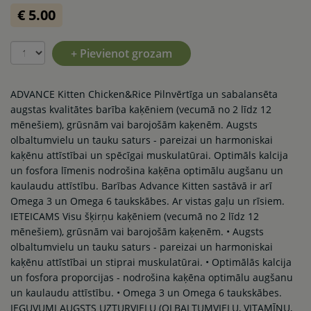
€ 5.00
+ Pievienot grozam
ADVANCE Kitten Chicken&Rice Pilnvērtīga un sabalansēta
augstas kvalitātes barība kaķēniem (vecumā no 2 līdz 12
mēnešiem), grūsnām vai barojošām kaķenēm. Augsts
olbaltumvielu un tauku saturs - pareizai un harmoniskai
kaķēnu attīstībai un spēcīgai muskulatūrai. Optimāls kalcija
un fosfora līmenis nodrošina kaķēna optimālu augšanu un
kaulaudu attīstību. Barības Advance Kitten sastāvā ir arī
Omega 3 un Omega 6 taukskābes. Ar vistas gaļu un rīsiem.
IETEICAMS Visu šķirņu kaķēniem (vecumā no 2 līdz 12
mēnešiem), grūsnām vai barojošām kaķenēm. • Augsts
olbaltumvielu un tauku saturs - pareizai un harmoniskai
kaķēnu attīstībai un stiprai muskulatūrai. • Optimālās kalcija
un fosfora proporcijas - nodrošina kaķēna optimālu augšanu
un kaulaudu attīstību. • Omega 3 un Omega 6 taukskābes.
IEGUVUMI AUGSTS UZTURVIELU (OLBALTUMVIELU, VITAMĪNU,