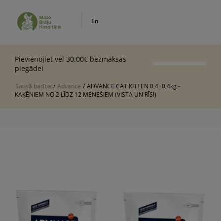
En
Pievienojiet vel 30.00€ bezmaksas
piegādei
Sausā barība
/
Advance
/
ADVANCE CAT KITTEN 0,4+0,4kg -
КAĶĒNIEM NO 2 LĪDZ 12 MENEŠIEM (VISTA UN RĪSI)