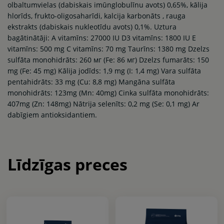
olbaltumvielas (dabiskais imūnglobulīnu avots) 0,65%, kālija
hlorīds, frukto-oligosaharīdi, kalcija karbonāts , rauga
ekstrakts (dabiskais nukleotīdu avots) 0,1%. Uztura
bagātinātāji: A vitamīns: 27000 IU D3 vitamīns: 1800 IU E
vitamīns: 500 mg C vitamīns: 70 mg Taurīns: 1380 mg Dzelzs
sulfāta monohidrāts: 260 мг (Fe: 86 мг) Dzelzs fumarāts: 150
mg (Fe: 45 mg) Kālija jodīds: 1,9 mg (I: 1,4 mg) Vara sulfāta
pentahidrāts: 33 mg (Cu: 8,8 mg) Mangāna sulfāta
monohidrāts: 123mg (Mn: 40mg) Cinka sulfāta monohidrāts:
407mg (Zn: 148mg) Nātrija selenīts: 0,2 mg (Se: 0,1 mg) Ar
dabīgiem antioksidantiem.
Līdzīgas preces