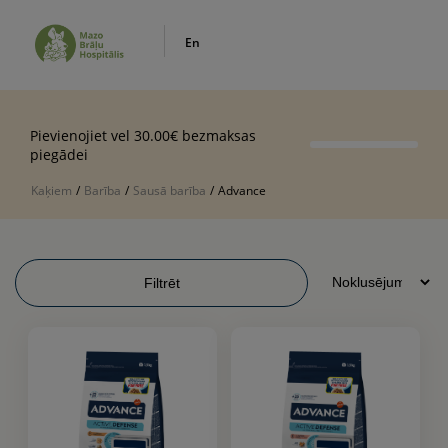
En
Pievienojiet vel 30.00€ bezmaksas
piegādei
Kaķiem
/
Barība
/
Sausā barība
/
Advance
Filtrēt