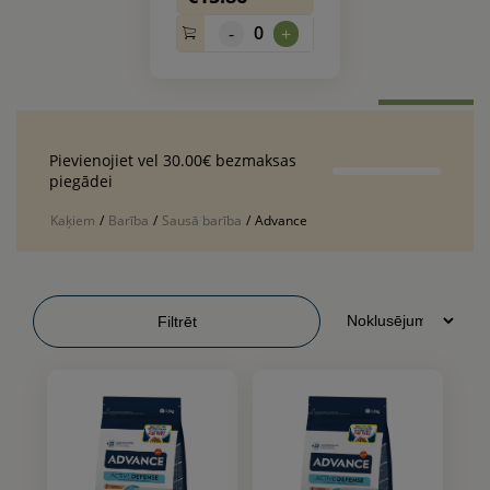
0
-
+
Pievienojiet vel 30.00€ bezmaksas
piegādei
Kaķiem
/
Barība
/
Sausā barība
/
Advance
Filtrēt