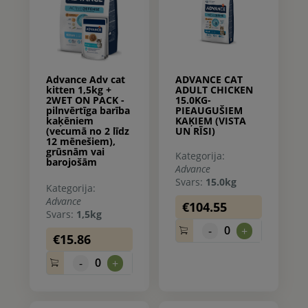
Advance Adv cat
ADVANCE CAT
kitten 1,5kg +
ADULT CHICKEN
2WET ON PACK -
15.0KG-
pilnvērtīga barība
PIEAUGUŠIEM
kaķēniem
KAĶIEM (VISTA
(vecumā no 2 līdz
UN RĪSI)
12 mēnešiem),
grūsnām vai
Kategorija:
barojošām
Advance
kaķenēm (sausā
Svars:
15.0kg
barība un
Kategorija:
konservi).
Advance
€104.55
Svars:
1,5kg
0
-
+
€15.86
0
-
+