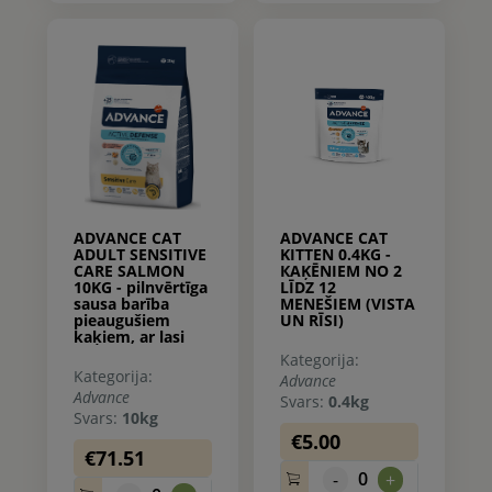
ADVANCE CAT
ADVANCE CAT
ADULT SENSITIVE
KITTEN 0.4KG -
CARE SALMON
КAĶĒNIEM NO 2
10KG - pilnvērtīga
LĪDZ 12
sausa barība
MENEŠIEM (VISTA
pieaugušiem
UN RĪSI)
kaķiem, ar lasi
Kategorija:
Kategorija:
Advance
Advance
Svars:
0.4kg
Svars:
10kg
€5.00
€71.51
0
-
+