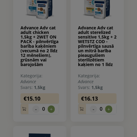
Advance Adv cat
Advance Adv cat
adult chicken
adult sterelized
1,5kg + 2WET ON
sensitive 1,5kg + 2
PACK - pilnvērtīga
WETSTZ COD -
barība kaķēniem
pilnvērtīga sausā
(vecumā no 2 līdz
un mitrā barība
12 mēnešiem),
pieaugušiem
grūsnām vai
sterilizētiem
barojošām
kaķiem no 1 līdz
kaķenēm (sausā
10 gadiem, ar
barība un
jūtīgu
Kategorija:
Kategorija:
konservi).
gremošanas
Advance
Advance
sistēmu. Ar lasi.
Svars:
1,5kg
Svars:
1,5kg
€15.10
€16.13
0
0
-
+
-
+