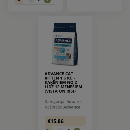
0.
ADVANCE CAT
KITTEN 1.5 KG -
КAĶĒNIEM NO 2
LĪDZ 12 MENEŠIEM
(VISTA UN RĪSI)
Kategorija:
Advance
Ražotājs:
Advance
€15.86