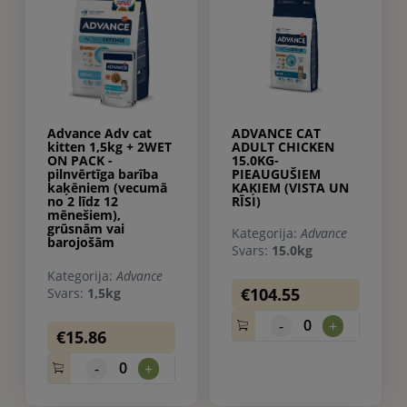
Advance Adv cat
ADVANCE CAT
kitten 1,5kg + 2WET
ADULT CHICKEN
ON PACK -
15.0KG-
pilnvērtīga barība
PIEAUGUŠIEM
kaķēniem (vecumā
KAĶIEM (VISTA UN
no 2 līdz 12
RĪSI)
mēnešiem),
grūsnām vai
Kategorija:
Advance
barojošām
Svars:
15.0kg
kaķenēm (sausā
barība un konservi).
Kategorija:
Advance
€104.55
Svars:
1,5kg
0
-
+
€15.86
0
-
+