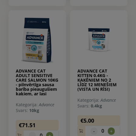
ADVANCE CAT
ADVANCE CAT
ADULT SENSITIVE
KITTEN 0.4KG -
CARE SALMON 10KG
КAĶĒNIEM NO 2
- pilnvērtīga sausa
LĪDZ 12 MENEŠIEM
barība pieaugušiem
(VISTA UN RĪSI)
kaķiem, ar lasi
Kategorija:
Advance
Kategorija:
Advance
Svars:
0.4kg
Svars:
10kg
€5.00
€71.51
0
-
+
0
-
+