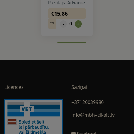
Ražotājs:
Advance
€15.86
0
-
+
Licences
Saziņai
+37120039980
info@mbhveikals.lv
facebook