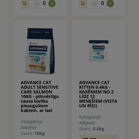
0
0
-
+
-
+
ADVANCE CAT
ADVANCE CAT
ADULT SENSITIVE
KITTEN 0.4KG -
CARE SALMON
КAĶĒNIEM NO 2
10KG - pilnvērtīga
LĪDZ 12
sausa barība
MENEŠIEM (VISTA
pieaugušiem
UN RĪSI)
kaķiem, ar lasi
Kategorija:
Kategorija:
Advance
Advance
Svars:
0.4kg
Svars:
10kg