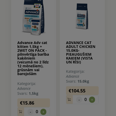
Advance Adv cat
ADVANCE CAT
kitten 1,5kg +
ADULT CHICKEN
2WET ON PACK -
15.0KG-
pilnvērtīga barība
PIEAUGUŠIEM
kaķēniem
KAĶIEM (VISTA
(vecumā no 2 līdz
UN RĪSI)
12 mēnešiem),
grūsnām vai
Kategorija:
barojošām
Advance
kaķenēm (sausā
Svars:
15.0kg
barība un
Kategorija:
konservi).
Advance
€104.55
Svars:
1,5kg
0
-
+
€15.86
0
-
+