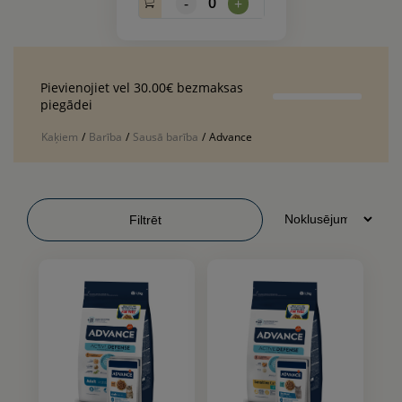
0
-
+
Pievienojiet vel 30.00€ bezmaksas
piegādei
Kaķiem
/
Barība
/
Sausā barība
/
Advance
Filtrēt