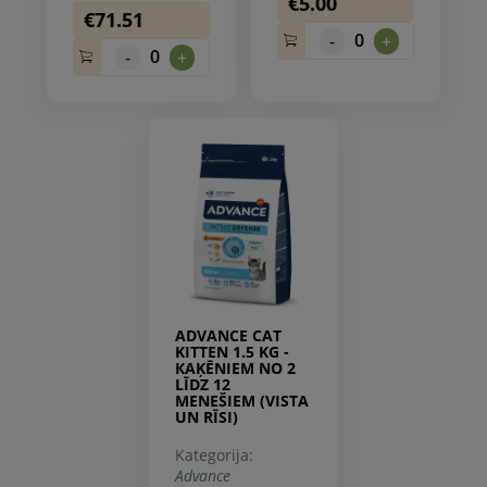
€5.00
€71.51
0
-
+
0
-
+
ADVANCE CAT
KITTEN 1.5 KG -
КAĶĒNIEM NO 2
LĪDZ 12
MENEŠIEM (VISTA
UN RĪSI)
Kategorija:
Advance