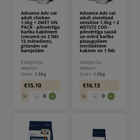
Advance Adv cat
Advance Adv cat
adult chicken
adult sterelized
1,5kg + 2WET ON
sensitive 1,5kg + 2
PACK - pilnvērtīga
WETSTZ COD -
barība kaķēniem
pilnvērtīga sausā
(vecumā no 2 līdz
un mitrā barība
12 mēnešiem),
pieaugušiem
grūsnām vai
sterilizētiem
barojošām
kaķiem no 1 līdz
kaķenēm (sausā
10 gadiem, ar
barība un
jūtīgu
Kategorija:
Kategorija:
konservi).
gremošanas
Advance
Advance
sistēmu. Ar lasi.
Svars:
1,5kg
Svars:
1,5kg
€15.10
€16.13
0
0
-
+
-
+