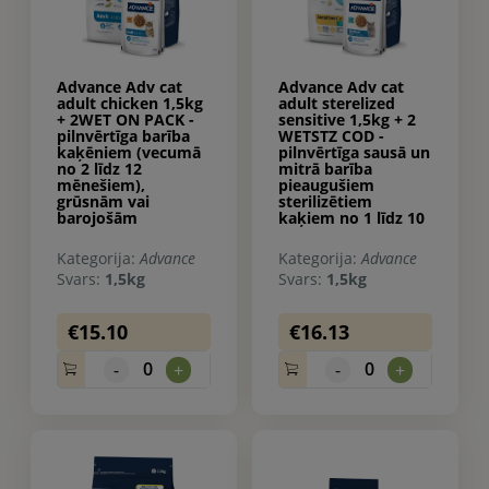
Advance Adv cat
Advance Adv cat
adult chicken 1,5kg
adult sterelized
+ 2WET ON PACK -
sensitive 1,5kg + 2
pilnvērtīga barība
WETSTZ COD -
kaķēniem (vecumā
pilnvērtīga sausā un
no 2 līdz 12
mitrā barība
mēnešiem),
pieaugušiem
grūsnām vai
sterilizētiem
barojošām
kaķiem no 1 līdz 10
kaķenēm (sausā
gadiem, ar jūtīgu
barība un konservi).
gremošanas
Kategorija:
Advance
Kategorija:
Advance
sistēmu. Ar lasi.
Svars:
1,5kg
Svars:
1,5kg
€15.10
€16.13
0
0
-
+
-
+