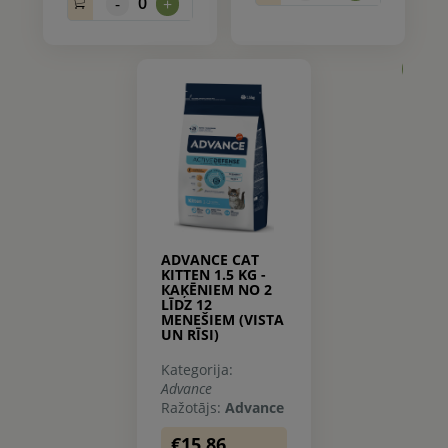
0
-
+
0.
ADVANCE CAT
KITTEN 1.5 KG -
КAĶĒNIEM NO 2
LĪDZ 12
MENEŠIEM (VISTA
UN RĪSI)
Kategorija:
Advance
Ražotājs:
Advance
€15.86