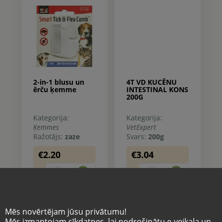
2-in-1 blusu un
4T VD KUCĒNU
ērču ķemme
INTESTINAL KONS
200G
Kategorija:
Kategorija:
Ķemmes
VetExpert
Ražotājs:
zaze
Svars:
200g
€2.20
€3.04
0
0
-
+
-
+
Mēs novērtējam jūsu privātumu!
Mēs izmantojam sīkdatnes, lai nodrošinātu e-veikala un