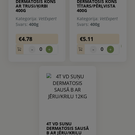
DERMATOSIS KONS
DERMATOSIS KONS
AR TRUSI/ĶIRBI
TĪTARS/PĒRĻVISTA
400G
400G
Kategorija:
VetExpert
Kategorija:
VetExpert
Svars:
400g
Svars:
400g
€4.78
€5.11
0.
0
0
-
+
-
+
4T VD SUŅU
DERMATOSIS SAUSĀ
B AR JĒRU/KRILU