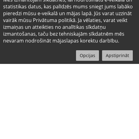
statistikas datus, kas palīdzēs mums sniegt jums labāko
pieredzi mūsu e-veikalā un mājas lapā. Jūs varat uzzināt
vairāk mūsu Privātuma politikā. Ja vēlaties, varat veikt
izmaiņas un atteikties no analītikas sīkdatņu
izmantošanas, taču bez tehniskajām sīkdatnēm mēs
nevaram nodrošināt mājaslapas korektu darbību.
4T VD KUCĒNU
4T VD SUŅU
INTESTINAL
DERMATOSIS
0
SAUSĀ B 2KG
KONS AR JĒRU/
Izvēlne
Sākums
Meklēt
Profils
Grozs
ĶIRBI 400G
Kategorija:
Kategorija:
VetExpert
VetExpert
Svars:
2kg
Svars:
400g
€22.84
€4.78
0
0
-
+
-
+