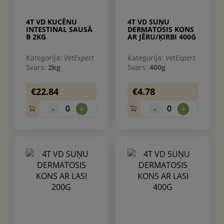
4T VD KUCĒNU
4T VD SUŅU
INTESTINAL SAUSĀ
DERMATOSIS KONS
B 2KG
AR JĒRU/ĶIRBI 400G
Kategorija:
VetExpert
Kategorija:
VetExpert
Svars:
2kg
Svars:
400g
€22.84
€4.78
0
0
-
+
-
+