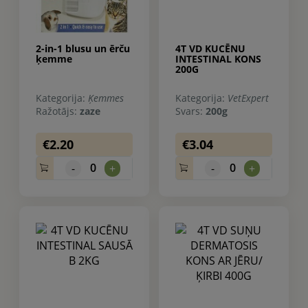
2-in-1 blusu un ērču
4T VD KUCĒNU
ķemme
INTESTINAL KONS
200G
Kategorija:
Ķemmes
Kategorija:
VetExpert
Ražotājs:
zaze
Svars:
200g
€2.20
€3.04
0
0
-
+
-
+